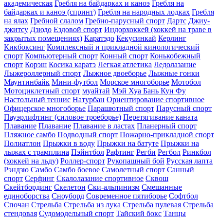
академическая
Гребля на байдарках и каноэ
Гребля на
байдарках и каноэ (спринт)
Гребля на народных лодках
Гребля
на ялах
Гребной слалом
Гребно-парусный спорт
Дартс
Джиу-
джитсу
Дзюдо
Ездовой спорт
Индорхоккей (хоккей на траве в
закрытых помещениях)
Каратэдо
Кекусинкай
Керлинг
Кикбоксинг
Комплексный и прикладной кинологический
спорт
Компьютерный спорт
Конный спорт
Конькобежный
спорт
Корэш
Косика каратэ
Легкая атлетика
Ледолазание
Лыжероллерный спорт
Лыжное двоеборье
Лыжные гонки
Маунтинбайк
Мини-футбол
Морское многоборье
Мотобол
Мотоциклетный спорт
муайтай
Мэй Хуа Бань Кун Фу
Настольный теннис
Натурбан
Ориентирование cпортивное
Офицерское многоборье
Парашютный спорт
Парусный спорт
Пауэрлифтинг (силовое троеборье)
Перетягивание каната
Плавание
Плавание
Плавание в ластах
Планерный спорт
Пляжное самбо
Подводный спорт
Пожарно-прикладной спорт
Полиатлон
Прыжки в воду
Прыжки на батуте
Прыжки на
лыжах с трамплина
Пэйнтбол
Рафтинг
Регби
Регбол
Ринкбол
(хоккей на льду)
Роллер-спорт
Рукопашный бой
Русская лапта
Рэндзю
Самбо
Самбо боевое
Самолетный спорт
Санный
спорт
Серфинг
Скалолазание спортивное
Сквош
Скейтбординг
Скелетон
Ски-альпинизм
Смешанные
единоборства
Сноуборд
Современное пятиборье
Софтбол
Спочан
Стрельба
Стрельба из лука
Стрельба пулевая
Стрельба
стендовая
Судомодельный спорт
Тайский бокс
Танцы