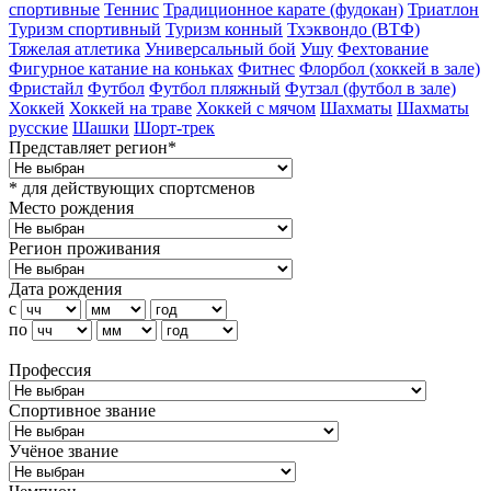
спортивные
Теннис
Традиционное карате (фудокан)
Триатлон
Туризм cпортивный
Туризм конный
Тхэквондо (ВТФ)
Тяжелая атлетика
Универсальный бой
Ушу
Фехтование
Фигурное катание на коньках
Фитнес
Флорбол (хоккей в зале)
Фристайл
Футбол
Футбол пляжный
Футзал (футбол в зале)
Хоккей
Хоккей на траве
Хоккей с мячом
Шахматы
Шахматы
русские
Шашки
Шорт-трек
Представляет регион*
* для действующих спортсменов
Место рождения
Регион проживания
Дата рождения
с
по
Профессия
Спортивное звание
Учёное звание