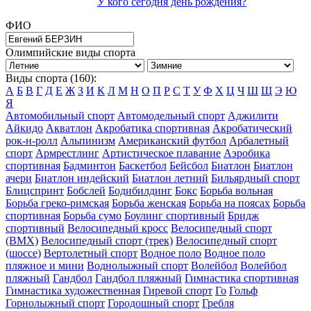
У кого сегодня день рождения?
ФИО
Олимпийские виды спорта
Виды спорта (160):
А
Б
В
Г
Д
Е
Ж
З
И
К
Л
М
Н
О
П
Р
С
Т
У
Ф
Х
Ц
Ч
Ш
Щ
Э
Ю
Я
Автомобильный спорт
Автомодельный спорт
Аджилити
Айкидо
Акватлон
Акробатика спортивная
Акробатический
рок-н-ролл
Альпинизм
Американский футбол
Арбалетный
спорт
Армрестлинг
Артистическое плавание
Аэробика
спортивная
Бадминтон
Баскетбол
Бейсбол
Биатлон
Биатлон
ачери
Биатлон индейский
Биатлон летний
Бильярдный спорт
Блицспринт
Бобслей
Бодибилдинг
Бокс
Борьба вольная
Борьба греко-римская
Борьба женская
Борьба на поясах
Борьба
спортивная
Борьба сумо
Боулинг спортивный
Бридж
спортивный
Велосипедный кросс
Велосипедный спорт
(BMX)
Велосипедный спорт (трек)
Велосипедный спорт
(шоссе)
Вертолетный спорт
Водное поло
Водное поло
пляжное и мини
Воднолыжный спорт
Волейбол
Волейбол
пляжный
Гандбол
Гандбол пляжный
Гимнастика спортивная
Гимнастика художественная
Гиревой спорт
Го
Гольф
Горнолыжный спорт
Городошный спорт
Гребля