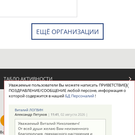
ЕЩЁ ОРГАНИЗАЦИИ
ТАБЛО АКТИВНОСТИ
Уважаемые пользователи Вы можете написать ПРИВЕТСТВИЕ/
ПОЗДРАВЛЕНИЕ/СООБЩЕНИЕ любой персоне, информация о
которой содержится в нашей
БД Персоналий
!
ЦЕЛИ ПРОЕКТА
КОНТАКТЫ
НАШИ КНОПКИ
РЕКЛАМА
Виталий ЛОГВИН
Александр Петухов
|
11:41
, 02 августа 2026 |
Уважаемый Виталий Николаевич!
От всей души желаю Вам неизменного
Вопросы сотрудничества и совместной деятельности
inform@infosport.ru
благополучия, прекрасного настроения и