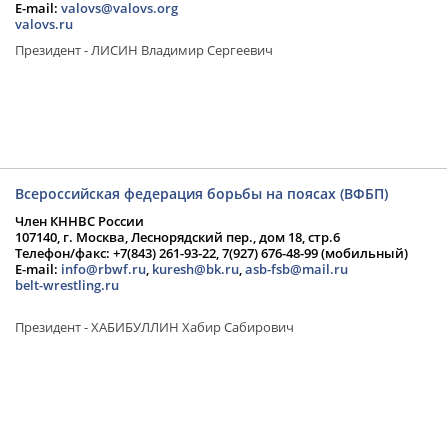
E-mail:
valovs@valovs.org
valovs.ru
Президент - ЛИСИН Владимир Сергеевич
Всероссийская федерация борьбы на поясах (ВФБП)
Член КННВС России
107140, г. Москва, Леснорядский пер., дом 18, стр.6
Телефон/факс: +7(843) 261-93-22, 7(927) 676-48-99 (мобильный)
E-mail:
info@rbwf.ru
,
kuresh@bk.ru
,
asb-fsb@mail.ru
belt-wrestling.ru
Президент - ХАБИБУЛЛИН Хабир Сабирович