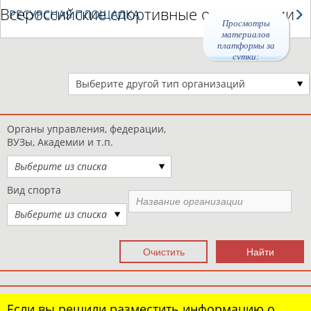
Всероссийские спортивные организации
РЕСУРСНАЯ ПЛОЩАДКА
Просмотры
материалов
платформы за
сутки:
47204
Выберите другой тип организаций
Органы управления, федерации,
ВУЗы, Академии и т.п.
Выберите из списка
Вид спорта
Выберите из списка
Если вы решили разместить информацию о