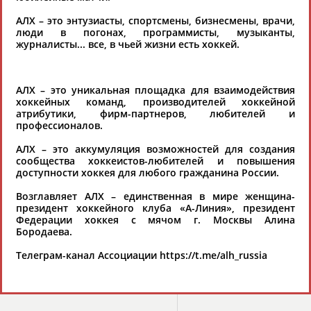
хорошо известной вам спортивной
АЛХ – это энтузиасты, спортсмены, бизнесмены, врачи,
организации или обнаружили какую-либо
люди в погонах, программисты, музыканты,
журналисты... все, в чьей жизни есть хоккей.
ошибку в уже опубликованных данных и
хотите ее исправить, пожалуйста, вы можете
это сделать самостоятельно
АЛХ – это уникальная площадка для взаимодействия
хоккейных команд, производителей хоккейной
атрибутики, фирм-партнеров, любителей и
Результаты поиска:
1 организаций
профессионалов.
100 последних изменений
АЛХ – это аккумуляция возможностей для создания
сообщества хоккеистов-любителей и повышения
доступности хоккея для любого гражданина России.
Ассоциация любительского
хоккея (АЛХ)
Возглавляет АЛХ – единственная в мире женщина-
г. Москва, ул. Кировоградская, 32
президент хоккейного клуба «А-Линия», президент
www.алх.рф
Федерации хоккея с мячом г. Москвы Алина
a-liniya2008@yandex.ru
Бородаева.
Президент Алина Юрьевна
Телеграм-канал Ассоциации https://t.me/alh_russia
Бородаева