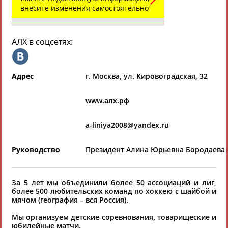
Всероссийские спортивные организации
внесите изменения самостоятельно
РЕСУРСНАЯ ПЛОЩАДКА
Просмотры
материалов
платформы за
АЛХ в соцсетях:
сутки:
45616
Выберите другой тип организаций
Адрес
г. Москва, ул. Кировоградская, 32
Органы управления, федерации,
www.алх.рф
ВУЗы, Академии и т.п.
Выберите из списка
a-liniya2008@yandex.ru
Вид спорта
Руководство
Президент Алина Юрьевна Бородаева
Выберите из списка
За 5 лет мы объединили более 50 ассоциаций и лиг,
более 500 любительских команд по хоккею с шайбой и
мячом (география – вся Россия).
Мы организуем детские соревнования, товарищеские и
Если вы решили разместить информацию о
юбилейные матчи.