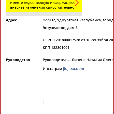
имеете недостающую информацию,
Региональные спортивные организации
РЕСУРСНАЯ ПЛОЩАДКА
внесите изменения самостоятельно
Просмотры
материалов
платформы за
Адрес
427432, Удмуртская Республика, город
сутки:
45265
Энтузиастов, дом 5
Выберите другой тип организаций
ОГРН 1201800017528 от 16 сентября 202
Органы управления, федерации, ВУЗы,
КПП 182801001
Академии и т.п.
Руководство
Руководитель - Липина Наталия Олего
Выберите из списка
Инстаграм
jiujitsu.udm
Регион
Вид спорта
Выберите из списка
Выберите из списка