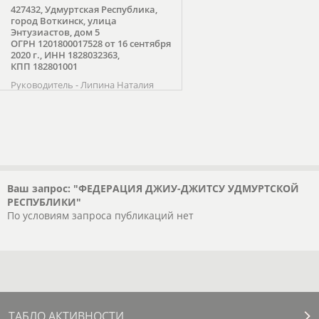
427432, Удмуртская Республика,
город Воткинск, улица
Энтузиастов, дом 5
ОГРН 1201800017528 от 16 сентября
2020 г., ИНН 1828032363,
КПП 182801001
Руководитель - Липина Наталия
Олеговна
Приказ о государственной
аккредитации РОО «ФЕДЕРАЦИЯ
ДЖИУ-ДЖИТСУ УДМУРТСКОЙ
РЕСПУБЛИКИ» по виду спорта
джиу-джитсу Министерства по
физической культуре, спорту и
молодежной политике Удмуртской
Ваш запрос: "ФЕДЕРАЦИЯ ДЖИУ-ДЖИТСУ УДМУРТСКОЙ
Республики №199а от 11.06.2021
РЕСПУБЛИКИ"
года. Федерация является членом
По условиям запроса публикаций нет
Российской федерации джиу-
джитсу.
ТАБЛО АКТИВНОСТИ