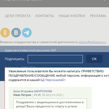
ЦЕЛИ ПРОЕКТА
КОНТАКТЫ
НАШИ КНОПКИ
РЕКЛАМА
Вопросы сотрудничества и совместной деятельности
inform@infosport.ru
Адресов в новостной рассылке: 997
Подпишись
©
Стадион, 1998-2026
Уважаемые пользователи Вы можете написать ПРИВЕТСТВИЕ/
Разработка и поддержка ООО НАИТ «Стадион»
ПОЗДРАВЛЕНИЕ/СООБЩЕНИЕ любой персоне, информация о ко
содержится в нашей
БД Персоналий
!
Анна Игоревна ХАРИТОНОВА
Иван Петров
|
01:25
, 08 августа 2026 |
Поздравляю с выдающимися достижениями в
дзюдо! Ваша преданность спорту и успехи