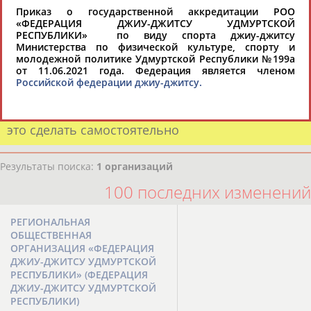
Приказ о государственной аккредитации РОО
«ФЕДЕРАЦИЯ ДЖИУ-ДЖИТСУ УДМУРТСКОЙ
РЕСПУБЛИКИ» по виду спорта джиу-джитсу
Если вы решили разместить информацию о
Министерства по физической культуре, спорту и
молодежной политике Удмуртской Республики №199а
хорошо известной вам спортивной
от 11.06.2021 года. Федерация является членом
организации или обнаружили какую-либо
Российской федерации джиу-джитсу.
ошибку в уже опубликованных данных и
хотите ее исправить, пожалуйста, вы можете
это сделать самостоятельно
Результаты поиска:
1 организаций
100 последних изменений
РЕГИОНАЛЬНАЯ
ОБЩЕСТВЕННАЯ
ОРГАНИЗАЦИЯ «ФЕДЕРАЦИЯ
ДЖИУ-ДЖИТСУ УДМУРТСКОЙ
РЕСПУБЛИКИ» (ФЕДЕРАЦИЯ
ДЖИУ-ДЖИТСУ УДМУРТСКОЙ
РЕСПУБЛИКИ)