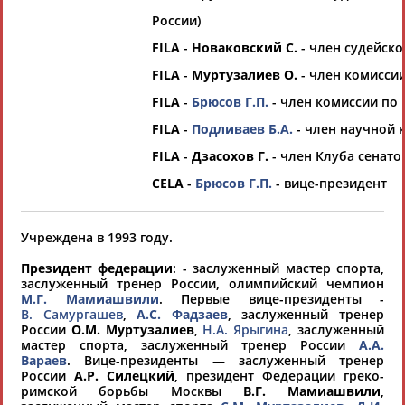
это сделать самостоятельно
России)
FILA
-
Новаковский С.
- член судейск
Результаты поиска:
2 организаций
FILA
-
Муртузалиев О.
- член комисси
100 последних изменений
FILA
-
Брюсов Г.П.
- член комиссии по
Федерация спортивного бриджа России (ФСБР)
FILA
-
Подливаев Б.А.
- член научной 
www.bridgesport.ru
FILA
-
Дзасохов Г.
- член Клуба сенато
Президент - ПОТАШЕВ Макcим Оскарович
CELA
-
Брюсов Г.П.
- вице-президент
Учреждена в 1993 году.
Президент федерации
: - заслуженный мастер спорта,
заслуженный тренер России, олимпийский чемпион
М.Г. Мамиашвили
. Первые вице-президенты -
В. Самургашев
,
А.С. Фадзаев
, заслуженный тренер
России
О.М. Муртузалиев
,
Н.А. Ярыгина
, заслуженный
мастер спорта, заслуженный тренер России
А.А.
Вараев
. Вице-президенты — заслуженный тренер
России
А.Р. Силецкий
, президент Федерации греко-
Федерация спортивной борьбы России
римской борьбы Москвы
В.Г. Мамиашвили
,
(ФСБР)