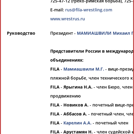
725-47-12 (греко-римская борьба), 725-
Выберите другой тип организаций
E-mail:
rus@fila-wrestling.com
www.wrestrus.ru
Органы управления, федерации,
ВУЗы, Академии и т.п.
Руководство
Президент -
МАМИАШВИЛИ Михаил Г
Выберите из списка
Вид спорта
Представители России в междунаро
Выберите из списка
объединениях:
FILA
-
Мамиашвили М.Г.
- вице-прези
пляжной борьбе, член технического к
FILA
-
Ярыгина Н.А.
- член Бюро, член
продвижению
Если вы решили разместить информацию о
FILA
-
Новиков А.
- почетный вице-пр
хорошо известной вам спортивной
организации или обнаружили какую-либо
FILA
-
Аббасов А.
- почетный член, чл
ошибку в уже опубликованных данных и
FILA
-
Карелин А.А.
- почетный член
хотите ее исправить, пожалуйста, вы можете
FILA
-
Арустамян Н.
- член судейской к