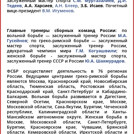
заслуженный мастер спорта
С.М. Муртазалиев
,
Д.И.
119992, г. Москва, Лужнецкая наб., 8, ком. 4
Тедеев
,
А.А. Харсиев
,
А.Н. Блеер
,
З.Б. Исаев
. Почетный
Тел.: (495) 725-47-41 (приемная президента)
вице-президент
В.М. Игуменов
.
т/ф: (495) 725-46-21, 247-01-01 (приемная
президента), 725-45-21 (исполнительная
дирекция), 725-47-35 (вольная борьба), 725-
(греко-римская борьба), 725-47-42 (женская
Главные тренеры сборных команд России
: по
борьба)
вольной борьбе — заслуженный тренер России
М.А.
E-mail:
rus@fila-wrestling.com
Гусейнов
; по греко-римской борьбе — заслуженный
www.wrestrus.ru
мастер спорта, заслуженный тренер России,
двукратный чемпион мира
Г.М. Когуашвили
; по
Учреждена в 1993 году.
женской борьбе - заслуженный мастер спорта,
Президент - МАМИАШВИЛИ Михаил Геразиевич
заслуженный тренер СССР и России
Ю.А. Шахмурадов
.
ФСБР осуществляет деятельность в 76 регионах
России. Ведущими центрами греко-римской борьбы
являются Москва, Красноярский край, Новосибирская
область, Тюменская область, Ростовская область,
Краснодарский край, Санкт-Петербург и Кабардино-
Балкария. Вольная борьба развивается в Дагестане,
Северной Осетии, Красноярском крае, Москве,
Московской области, Саха-Якутии, Бурятии, Чеченской
Ваш запрос: "ФСБР"
республике, Калининградской области и Ханты-
Документы 1-10 из 401 найденных уникальных документов
Мансийском автономном округе. Женская борьба в
Москве, Московской области, Санкт-Петербурге,
Бурятии, Красноярском крае, Чувашии, Брянской
1
2
3
4
...
39
40
41
области, Кемеровской области, Иркутской области и