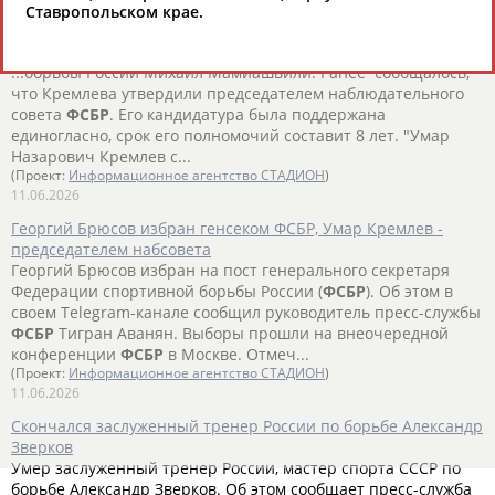
Ставропольском крае.
Михаил Мамиашвили: Умар Кремлев выделил 39 млн рублей
на призовые для медалистов ЧЕ
...борьбы России Михаил Мамиашвили. Ранее сообщалось,
что Кремлева утвердили председателем наблюдательного
совета
ФСБР
. Его кандидатура была поддержана
единогласно, срок его полномочий составит 8 лет. "Умар
Назарович Кремлев с...
(Проект:
Информационное агентство СТАДИОН
)
11.06.2026
Георгий Брюсов избран генсеком ФСБР, Умар Кремлев -
председателем набсовета
Георгий Брюсов избран на пост генерального секретаря
Федерации спортивной борьбы России (
ФСБР
). Об этом в
своем Telegram-канале сообщил руководитель пресс-службы
ФСБР
Тигран Аванян. Выборы прошли на внеочередной
конференции
ФСБР
в Москве. Отмеч...
(Проект:
Информационное агентство СТАДИОН
)
11.06.2026
Скончался заслуженный тренер России по борьбе Александр
Зверков
Умер заслуженный тренер России, мастер спорта СССР по
борьбе Александр Зверков. Об этом сообщает пресс-служба