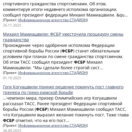
спортивного гражданства спортсменами. Об этом,
комментируя итоги недавнего исполкома организации,
сообщил президент федерации Михаил Мамиашвили. &qu...
(Проект:
Информационное агентство СТАДИОН
)
26.11.2025
Михаил Мамиашвили: ФСБР ужесточила процедуру смены
гражданства
Прохождение через одобрение исполкома Федерации
спортивной борьбы России (
ФСБР
) станет обязательным
условием при планах по смене гражданства спортсменом.
Об этом ТАСС сообщил президент
ФСБР
Михаил
Мамиашвили. "Мы сделали более строгой сист...
(Проект:
Информационное агентство СТАДИОН
)
01.10.2025
Гоги Когуашвили принял решение покинуть пост главного
тренера по греко-римской борьбе
...чемпион мира, призер Олимпийских игр Когуашвили
рассказал ТАСС. Ранее президент Федерации спортивной
борьбы России (
ФСБР
) Михаил Мамиашвили сообщил ТАСС,
что Когуашвили выразил желание покинуть пост. Таже глава
ФСБР
отметил, что на его пост...
(Проект:
Информационное агентство СТАДИОН
)
26.09.2025