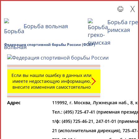
Борьба гре
Борьба вольная
римская
Главная »
Всероссийские спортивные организации
Федерация спортивной борьбы России (ФСБР)
СВОДНЫЕ ИНДЕКСЫ
Если вы нашли ошибку в данных или
имеете недостающую информацию,
внесите изменения самостоятельно
ТАБЛО АКТИВНОСТИ
Адрес
119992, г. Москва, Лужнецкая наб., 8, к
Всероссийские спортивные организации
РЕСУРСНАЯ ПЛОЩАДКА
Тел.: (495) 725-47-41 (приемная презид
Просмотры
материалов
т/ф: (495) 725-46-21, 247-01-01 (приемн
платформы за
сутки:
21 (исполнительная дирекция), 725-47-