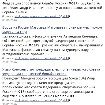
Федерации спортивной борьбы России (
ФСБР
). Ему было 76
лет. "Александр Иванович стоял у истоков развития женской
борьбы в наше...
(Проект:
Информационное агентство СТАДИОН
)
03.06.2026
Борца из России Магомеда Магомаева признали чемпионом
мира 2024 года
...кг после дисквалификации грузина Автандила Кенчадзе.
Об этом сообщает пресс-служба Федерации спортивной
борьбы России (
ФСБР
). Грузинский спортсмен, выигравший у
Магомаева финальную схватку на том турнире, нарушил
антидопинговые правила. В...
(Проект:
Информационное агентство СТАДИОН
)
25.03.2026
Умар Кремлев стал председателем попечительского совета
Федерации спортивной борьбы России
Президент Международной ассоциации бокса (IBA) Умар
Кремлев утвержден в качестве председателя
попечительского совета Федерации спортивной борьбы
России (
ФСБР
), сообщается на странице организации в
соцсети "ВКонтакте". Решение было принят...
(Проект:
Информационное агентство СТАДИОН
)
30.01.2026