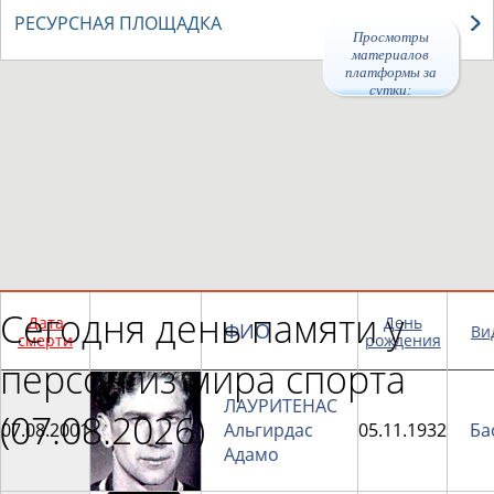
РЕСУРСНАЯ ПЛОЩАДКА
Просмотры
материалов
платформы за
сутки:
47288
Сегодня день памяти у
Дата
День
ФИО
Ви
смерти
рождения
персон из мира спорта
ЛАУРИТЕНАС
(07.08.2026)
07.08.2001
Альгирдас
05.11.1932
Ба
Адамо