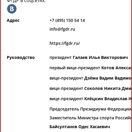
ФГДР в соцсетях:
Всероссийские спортивные организации
РЕСУРСНАЯ ПЛОЩАДКА
Просмотры
материалов
платформы за
Адрес
+7 (495) 150 54 14
сутки:
info@fgdr.ru
Выберите другой тип организаций
https://fgdr.ru/
Органы управления, федерации,
Руководство
президент
Галаев Илья Викторович
ВУЗы, Академии и т.п.
первый вице-президент
Котов Алекса
Выберите из списка
вице-президент
Дзёма Вадим Вадимо
Вид спорта
вице-президент
Соколов Никита Дми
Выберите из списка
вице-президент
Клёцкин Владислав 
Председатель Президиума Федерации 
Заместитель Министра спорта Россий
Байсултанов Одес Хасаевич
Если вы решили разместить информацию о