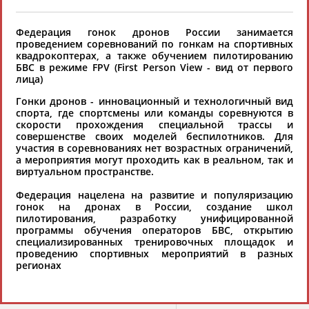
хорошо известной вам спортивной
организации или обнаружили какую-либо
Федерация гонок дронов России занимается
проведением соревнований по гонкам на спортивных
ошибку в уже опубликованных данных и
квадрокоптерах, а также обучением пилотированию
хотите ее исправить, пожалуйста, вы можете
БВС в режиме FPV (First Person View - вид от первого
это сделать самостоятельно
лица)
Гонки дронов - инновационный и технологичный вид
спорта, где спортсмены или команды соревнуются в
Результаты поиска:
1 организаций
скорости прохождения специальной трассы и
совершенстве своих моделей беспилотников. Для
100 последних изменений
участия в соревнованиях нет возрастных ограничений,
а мероприятия могут проходить как в реальном, так и
виртуальном пространстве.
Федерация гонок дронов
России (ФГДР)
Федерация нацелена на развитие и популяризацию
+7 (495) 150 54 14
гонок на дронах в России, создание школ
info@fgdr.ru
пилотирования, разработку унифицированной
https://fgdr.ru/
программы обучения операторов БВС, открытию
специализированных тренировочных площадок и
президент Галаев Илья Викторович
проведению спортивных мероприятий в разных
регионах