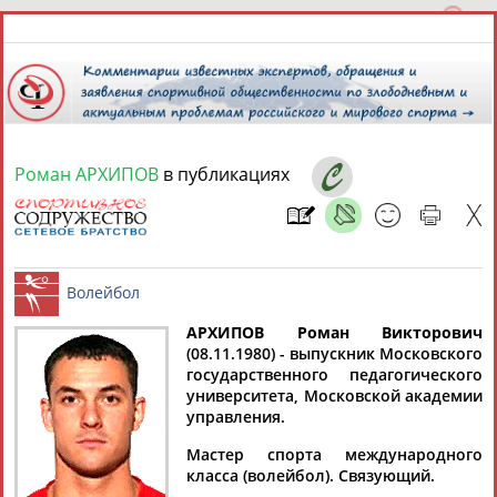
Роман АРХИПОВ
в публикациях
6 августа 2026 года,
06:10
СПОРТСМЕНЫ, ТРЕНЕРЫ И СПЕЦИАЛИСТЫ
13181
персон
Расширенный поиск
Найдено:
АРХИПОВ Роман Викторович
(08.11.1980) - выпускник Московского
государственного педагогического
Волейбол
университета, Московской академии
управления.
Мастер спорта международного
Аслаудин
Елена
Мария
Юлия
класса (волейбол). Связующий.
АБАЕВ
АБАИМОВА
АБАКУМОВА
АБАЛАКИНА