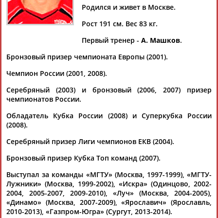
Родился и живет в Москве.
Рост 191 см. Вес 83 кг.
Первый тренер -
А. Машков
.
Дмитрий
Тамилла
Рамазан
Ростом
АБАРЕНОВ
АБАСОВА
АБАЧАРАЕВ
АБАШИДЗЕ
Бронзовый призер чемпионата Европы (2001).
Чемпион России (2001, 2008).
Серебряный (2003) и бронзовый (2006, 2007) призер
чемпионатов России.
Флюра
Татьяна
Акжана
Артур
АББАТЕ-
АББЯСОВА
АБДИКАРИМОВА
АБДРАХМАНОВ
Обладатель Кубка России (2008) и Суперкубка России
БУЛАТОВА
(2008).
Серебряный призер Лиги чемпионов ЕКВ (2004).
Бронзовый призер Кубка Топ команд (2007).
Выступал за команды «МГТУ» (Москва, 1997-1999), «МГТУ-
Лужники» (Москва, 1999-2002), «Искра» (Одинцово, 2002-
2004, 2005-2007, 2009-2010), «Луч» (Москва, 2004-2005),
«Динамо» (Москва, 2007-2009), «Ярославич» (Ярославль,
2010-2013), «Газпром-Югра» (Сургут, 2013-2014).