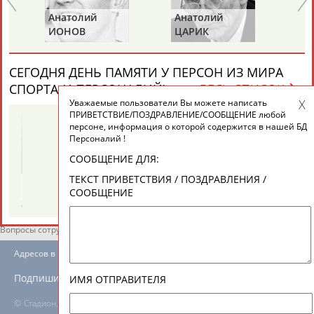
ЕЩЁ ПЕРСОНЫ
Анатолий
Анатолий
Ви
ИОНОВ
ЦАРИК
Б
24 персон из 13181
СЕГОДНЯ ДЕНЬ ПАМЯТИ У ПЕРСОН ИЗ МИРА
СПОРТА (4 ПЕРСОНАЛИЙ)
ВЕСЬ СПИСОК
Уважаемые пользователи Вы можете написать
ТАБЛО АКТИВНОСТИ
ПРИВЕТСТВИЕ/ПОЗДРАВЛЕНИЕ/СООБЩЕНИЕ любой
персоне, информация о которой содержится в нашей БД
Персоналий !
ЦЕЛИ ПРОЕКТА
КОНТАКТЫ
НАШИ КНОПКИ
РЕКЛАМА
СООБЩЕНИЕ ДЛЯ:
ТЕКСТ ПРИВЕТСТВИЯ / ПОЗДРАВЛЕНИЯ /
Галина
Ахмед
СООБЩЕНИЕ
Й
ЗИНЧЕНКО
АНАРБАЕВ
Вопросы сотрудничества и совместной деятельности
inform@infosport.ru
Адресов в новостной рассылке: 996
Подпишись
ИМЯ ОТПРАВИТЕЛЯ
©
Стадион, 1998-2026