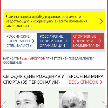
Если вы нашли ошибку в данных или имеете
недостающую информацию, внесите изменения
самостоятельно
Каримжан
Аделя
Андрей
Герман
РОССИЙСКИЕ
РОССИЙСКИЕ
СПОРТИВНЫЕ
АБДРАХМАНОВ
АБДРАХМАНОВА
АБДУВАЛИЕВ
АБДУЛАЕВ
СПОРТСМЕНЫ,
СПОРТИВНЫЕ
НОВОСТИ И
СПЕЦИАЛИСТЫ
ОРГАНИЗАЦИИ
КОММЕНТАРИИ
НАПИСАТЬ
Роман АРХИПОВ
ПРИВЕТСТВИЕ / ПОЗДРАВЛЕНИЕ /
СООБЩЕНИЕ
Рамазан
Тагир
Камиль
Загалав
АБДУЛАЕВ
АБДУЛАЕВ
АБДУЛАЗИЗОВ
АБДУЛБЕКОВ
СЕГОДНЯ ДЕНЬ РОЖДЕНИЯ У ПЕРСОН ИЗ МИРА
СПОРТА (35 ПЕРСОНАЛИЙ)
ВЕСЬ СПИСОК
Камалудин
Абдула
Магомед
Назир
АБДУЛДАУДОВ
АБДУЛЖАЛИЛОВ
АБДУЛКАГИРОВ
АБДУЛЛАЕВ