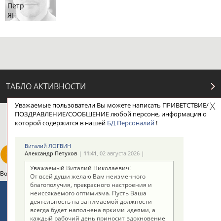
Петр
ЯН
ТАБЛО АКТИВНОСТИ
Уважаемые пользователи Вы можете написать ПРИВЕТСТВИЕ/
ПОЗДРАВЛЕНИЕ/СООБЩЕНИЕ любой персоне, информация о
ЦЕЛИ ПРОЕКТА
КОНТАКТЫ
НАШИ КНОПКИ
РЕКЛАМА
которой содержится в нашей
БД Персоналий
!
Виталий ЛОГВИН
Александр Петухов
|
11:41
, 02 августа 2026 |
Уважаемый Виталий Николаевич!
Вопросы сотрудничества и совместной деятельности
inform@infosport.ru
От всей души желаю Вам неизменного
благополучия, прекрасного настроения и
Адресов в новостной рассылке: 996
неиссякаемого оптимизма. Пусть Ваша
деятельность на занимаемой должности
Подпишись
всегда будет наполнена яркими идеями, а
каждый рабочий день приносит вдохновение