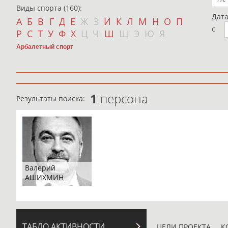
Виды спорта (160):
Дат
А
Б
В
Г
Д
Е
Ж
З
И
К
Л
М
Н
О
П
с
Р
С
Т
У
Ф
Х
Ц
Ч
Ш
Щ
Э
Ю
Я
Арбалетный спорт
1
персона
Результаты поиска:
Валерий
АШИХМИН
ТАБЛО АКТИВНОСТИ
ЦЕЛИ ПРОЕКТА
К