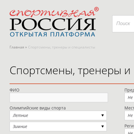
Главная »
Спортсмены, тренеры и специалисты
Спортсмены, тренеры и
ФИО
Пред
Не
Олимпийские виды спорта
Мес
Летние
Не
Рег
Зимние
Не