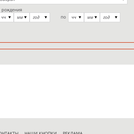
а рождения
по
чч
мм
год
чч
мм
год
ОНТАКТЫ
НАШИ КНОПКИ
РЕКЛАМА