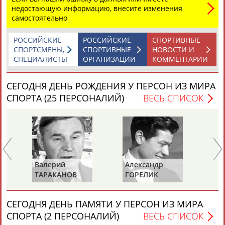
Разработка и поддержка ООО НАИТ «Стадион»
недостающую информацию, внесите изменения
самостоятельно
РОССИЙСКИЕ
РОССИЙСКИЕ
СПОРТИВНЫЕ
СПОРТСМЕНЫ,
СПОРТИВНЫЕ
НОВОСТИ И
СПЕЦИАЛИСТЫ
ОРГАНИЗАЦИИ
КОММЕНТАРИИ
СЕГОДНЯ ДЕНЬ РОЖДЕНИЯ У ПЕРСОН ИЗ МИРА
СПОРТА (25 ПЕРСОНАЛИЙ)
ВЕСЬ СПИСОК
Валерий
Александр
Зу
ТАРАКАНОВ
ГОРЕЛИК
СА
СЕГОДНЯ ДЕНЬ ПАМЯТИ У ПЕРСОН ИЗ МИРА
СПОРТА (2 ПЕРСОНАЛИЙ)
ВЕСЬ СПИСОК