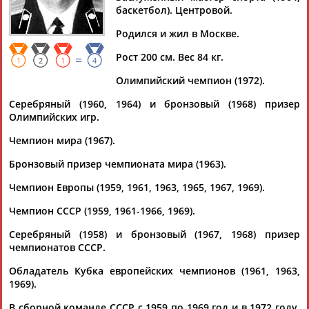
баскетбол). Центровой.
Родился и жил в Москве.
Рост 200 см. Вес 84 кг.
=
Дмитрий
Тамилла
Рамазан
Ростом
1
2
1
4
АБАРЕНОВ
АБАСОВА
АБАЧАРАЕВ
АБАШИДЗЕ
Олимпийский чемпион (1972).
Серебряный (1960, 1964) и бронзовый (1968) призер
Олимпийских игр.
Чемпион мира (1967).
Флюра
Татьяна
Акжана
Артур
АББАТЕ-
АББЯСОВА
АБДИКАРИМОВА
АБДРАХМАНОВ
Бронзовый призер чемпионата мира (1963).
БУЛАТОВА
Чемпион Европы (1959, 1961, 1963, 1965, 1967, 1969).
Чемпион СССР (1959, 1961-1966, 1969).
Серебряный (1958) и бронзовый (1967, 1968) призер
чемпионатов СССР.
Обладатель Кубка европейских чемпионов (1961, 1963,
1969).
В сборной команде СССР с 1959 по 1969 год и в 1972 году.