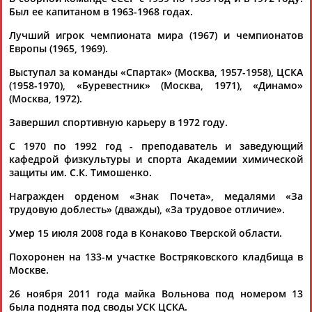
Был ее капитаном в 1963-1968 годах.
Лучший игрок чемпионата мира (1967) и чемпионатов
Европы (1965, 1969).
Выступал за команды «Спартак» (Москва, 1957-1958), ЦСКА
(1958-1970), «Буревестник» (Москва, 1971), «Динамо»
(Москва, 1972).
Каримжан
Аделя
Андрей
Герман
АБДРАХМАНОВ
АБДРАХМАНОВА
АБДУВАЛИЕВ
АБДУЛАЕВ
Завершил спортивную карьеру в 1972 году.
С 1970 по 1992 год - преподаватель и заведующий
кафедрой физкультуры и спорта Академии химической
защиты им. С.К. Тимошенко.
Рамазан
Тагир
Камиль
Загалав
АБДУЛАЕВ
АБДУЛАЕВ
АБДУЛАЗИЗОВ
АБДУЛБЕКОВ
Награжден орденом «Знак Почета», медалями «За
трудовую доблесть» (дважды), «За трудовое отличие».
Умер 15 июля 2008 года в Конаково Тверской области.
Похоронен на 133-м участке Востряковского кладбища в
Камалудин
Абдула
Магомед
Назир
Москве.
АБДУЛДАУДОВ
АБДУЛЖАЛИЛОВ
АБДУЛКАГИРОВ
АБДУЛЛАЕВ
26 ноября 2011 года майка Вольнова под номером 13
была поднята под своды УСК ЦСКА.