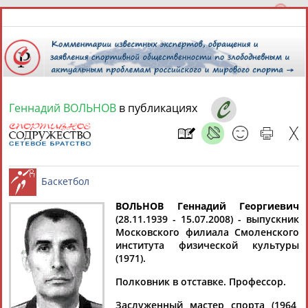
Геннадий ВОЛЬНОВ
в публикациях
9 августа 2026 года,
19:44
СПОРТСМЕНЫ, ТРЕНЕРЫ И СПЕЦИАЛИСТЫ
13181
персон
Расширенный поиск
Найдено:
ВОЛЬНОВ Геннадий Георгиевич
(28.11.1939 - 15.07.2008) - выпускник
Московского филиала Смоленского
Баскетбол
института физической культуры
(1971).
Полковник в отставке. Профессор.
Аслаудин
Елена
Мария
Юлия
АБАЕВ
АБАИМОВА
АБАКУМОВА
АБАЛАКИНА
Заслуженный мастер спорта (1964,