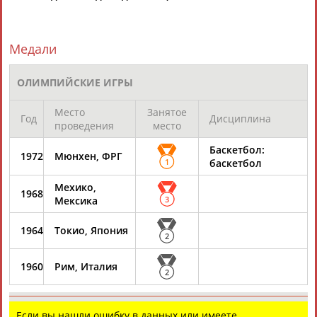
ЕЩЁ ПЕРСОНЫ
Медали
24 персон из 13181
ОЛИМПИЙСКИЕ ИГРЫ
ТАБЛО АКТИВНОСТИ
Место
Занятое
Год
Дисциплина
проведения
место
Баскетбол:
ЦЕЛИ ПРОЕКТА
КОНТАКТЫ
НАШИ КНОПКИ
РЕКЛАМА
1972
Мюнхен, ФРГ
1
баскетбол
Мехико,
1968
Мексика
3
1964
Токио, Япония
Вопросы сотрудничества и совместной деятельности
inform@infosport.ru
2
Адресов в новостной рассылке: 997
1960
Рим, Италия
2
Подпишись
©
Стадион, 1998-2026
Если вы нашли ошибку в данных или имеете