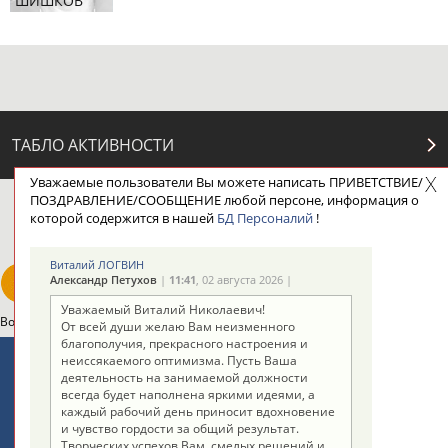
ШИШКОВ
ТАБЛО АКТИВНОСТИ
Уважаемые пользователи Вы можете написать ПРИВЕТСТВИЕ/
ПОЗДРАВЛЕНИЕ/СООБЩЕНИЕ любой персоне, информация о
ЦЕЛИ ПРОЕКТА
КОНТАКТЫ
НАШИ КНОПКИ
РЕКЛАМА
которой содержится в нашей
БД Персоналий
!
Виталий ЛОГВИН
Александр Петухов
|
11:41
, 02 августа 2026 |
Уважаемый Виталий Николаевич!
Вопросы сотрудничества и совместной деятельности
inform@infosport.ru
От всей души желаю Вам неизменного
благополучия, прекрасного настроения и
Адресов в новостной рассылке: 996
неиссякаемого оптимизма. Пусть Ваша
деятельность на занимаемой должности
Подпишись
всегда будет наполнена яркими идеями, а
каждый рабочий день приносит вдохновение
©
Стадион, 1998-2026
и чувство гордости за общий результат.
Творческих успехов Вам, смелых решений и