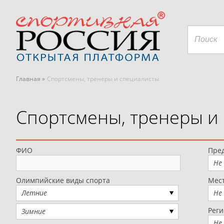
Главная »
Спортсмены, тренеры и специалисты
Спортсмены, тренеры и
ФИО
Пред
Не
Олимпийские виды спорта
Мес
Летние
Не
Рег
Зимние
Не