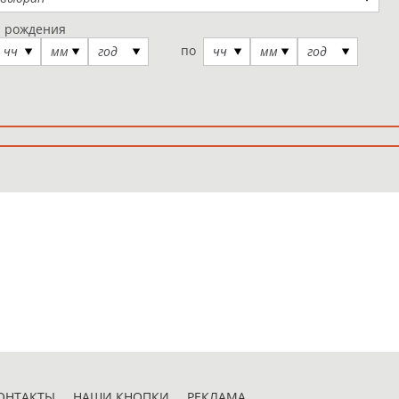
а рождения
по
чч
мм
год
чч
мм
год
ОНТАКТЫ
НАШИ КНОПКИ
РЕКЛАМА