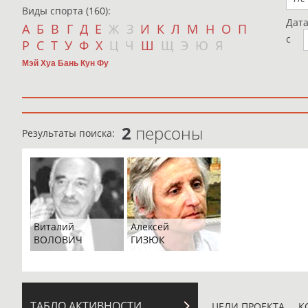
Виды спорта (160):
Дат
А
Б
В
Г
Д
Е
Ж
З
И
К
Л
М
Н
О
П
с
Р
С
Т
У
Ф
Х
Ц
Ч
Ш
Щ
Э
Ю
Я
Мэй Хуа Бань Кун Фу
2
персоны
Результаты поиска:
Виталий
Алексей
ВОЛОВИЧ
ГИЗЮК
ТАБЛО АКТИВНОСТИ
ЦЕЛИ ПРОЕКТА
К