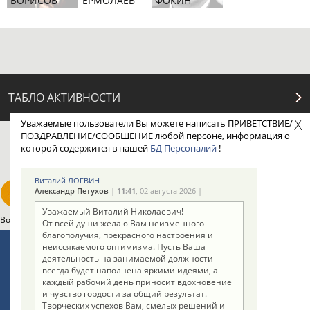
БОРИСОВ
ЕРМОЛАЕВ
ФОКИН
ТАБЛО АКТИВНОСТИ
Уважаемые пользователи Вы можете написать ПРИВЕТСТВИЕ/
ПОЗДРАВЛЕНИЕ/СООБЩЕНИЕ любой персоне, информация о
ЦЕЛИ ПРОЕКТА
КОНТАКТЫ
НАШИ КНОПКИ
РЕКЛАМА
которой содержится в нашей
БД Персоналий
!
Виталий ЛОГВИН
Александр Петухов
|
11:41
, 02 августа 2026 |
Уважаемый Виталий Николаевич!
Вопросы сотрудничества и совместной деятельности
inform@infosport.ru
От всей души желаю Вам неизменного
благополучия, прекрасного настроения и
Адресов в новостной рассылке: 996
неиссякаемого оптимизма. Пусть Ваша
деятельность на занимаемой должности
Подпишись
всегда будет наполнена яркими идеями, а
каждый рабочий день приносит вдохновение
©
Стадион, 1998-2026
и чувство гордости за общий результат.
Творческих успехов Вам, смелых решений и