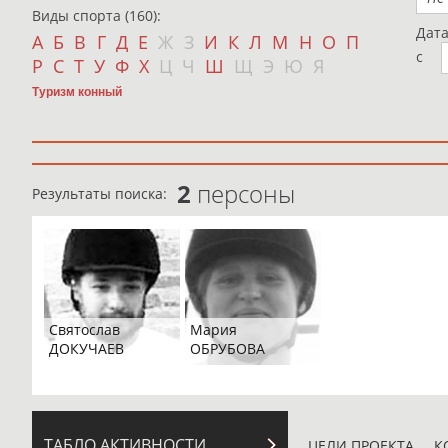
Виды спорта (160):
Дат
А
Б
В
Г
Д
Е
Ж
З
И
К
Л
М
Н
О
П
с
Р
С
Т
У
Ф
Х
Ц
Ч
Ш
Щ
Э
Ю
Я
Туризм конный
2
персоны
Результаты поиска:
Святослав
Мария
ДОКУЧАЕВ
ОБРУБОВА
ТАБЛО АКТИВНОСТИ
ЦЕЛИ ПРОЕКТА
К