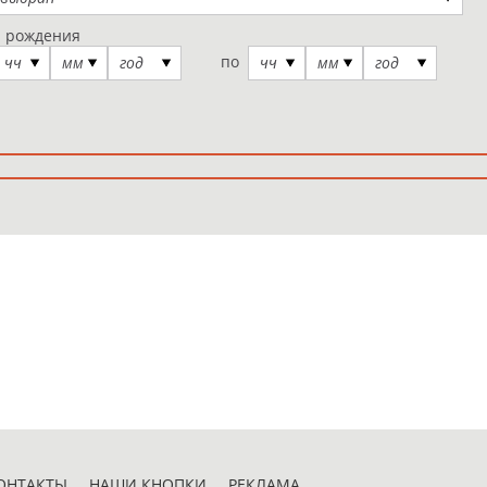
а рождения
по
чч
мм
год
чч
мм
год
ОНТАКТЫ
НАШИ КНОПКИ
РЕКЛАМА