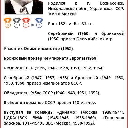
Дмитрий
Тамилла
Рамазан
Ростом
Родился в г. Вознесенск,
АБАРЕНОВ
АБАСОВА
АБАЧАРАЕВ
АБАШИДЗЕ
Николаевская обл., Украинская ССР.
Жил в Москве.
Рост 182 см. Вес 83 кг.
=
0
1
1
2
Серебряный (1960) и бронзовый
Флюра
Татьяна
Акжана
Артур
(1956) призер Олимпийских игр.
АББАТЕ-
АББЯСОВА
АБДИКАРИМОВА
АБДРАХМАНОВ
БУЛАТОВА
Участник Олимпийских игр (1952).
Бронзовый призер чемпионата Европы (1958).
Чемпион СССР (1945, 1946, 1948, 1951, 1952, 1954).
Серебряный (1947, 1957, 1958) и бронзовый (1949, 1950,
1953, 1960) призер чемпионатов СССР.
Обладатель Кубка СССР (1946-1948, 1951, 1953).
В сборной команде СССР провел 110 матчей.
Выступал за команды «Динамо» (Москва, 1938-1941),
ЦДКА/ЦВСК ВМФ (1945-1946, 1953-1960), «Торпедо»
(Москва, 1947-1949), ВВС (Москва, 1950-1952).