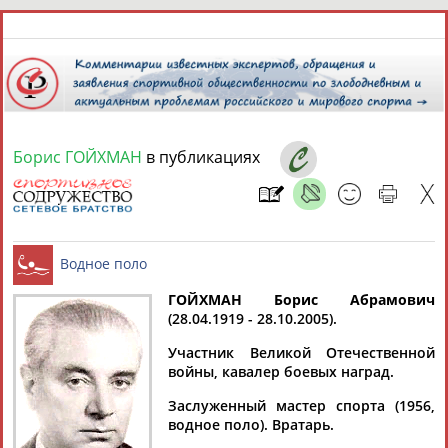
8 августа 2026 года,
11:41
СПОРТСМЕНЫ, ТРЕНЕРЫ И СПЕЦИАЛИСТЫ
Борис ГОЙХМАН
в публикациях
13181
персон
Расширенный поиск
Найдено:
ГОЙХМАН Борис Абрамович
(28.04.1919 - 28.10.2005).
Аслаудин
Елена
Мария
Юлия
Водное поло
АБАЕВ
АБАИМОВА
АБАКУМОВА
АБАЛАКИНА
Участник Великой Отечественной
войны, кавалер боевых наград.
Заслуженный мастер спорта (1956,
водное поло). Вратарь.