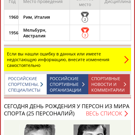
Год
Место проведения
Дисциплина
место
1960
Рим, Италия
ТАБЛО АКТИВНОСТИ
2
Мельбурн,
1956
Австралия
3
ЦЕЛИ ПРОЕКТА
КОНТАКТЫ
НАШИ КНОПКИ
РЕКЛАМА
Если вы нашли ошибку в данных или имеете
недостающую информацию, внесите изменения
самостоятельно
Вопросы сотрудничества и совместной деятельности
inform@infosport.ru
РОССИЙСКИЕ
РОССИЙСКИЕ
СПОРТИВНЫЕ
Адресов в новостной рассылке: 996
СПОРТСМЕНЫ,
СПОРТИВНЫЕ
НОВОСТИ И
СПЕЦИАЛИСТЫ
ОРГАНИЗАЦИИ
КОММЕНТАРИИ
Подпишись
©
Стадион, 1998-2026
СЕГОДНЯ ДЕНЬ РОЖДЕНИЯ У ПЕРСОН ИЗ МИРА
СПОРТА (25 ПЕРСОНАЛИЙ)
ВЕСЬ СПИСОК
Разработка и поддержка ООО НАИТ «Стадион»