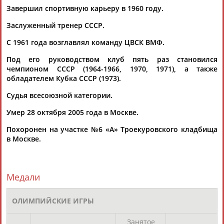
Завершил спортивную карьеру в 1960 году.
Заслуженный тренер СССР.
Каримжан
Аделя
Андрей
Герман
АБДРАХМАНОВ
АБДРАХМАНОВА
АБДУВАЛИЕВ
АБДУЛАЕВ
C 1961 года возглавлял команду ЦВСК ВМФ.
Под его руководством клуб пять раз становился
чемпионом СССР (1964-1966, 1970, 1971), а также
обладателем Кубка СССР (1973).
Рамазан
Тагир
Камиль
Загалав
Судья всесоюзной категории.
АБДУЛАЕВ
АБДУЛАЕВ
АБДУЛАЗИЗОВ
АБДУЛБЕКОВ
Умер 28 октября 2005 года в Москве.
Похоронен на участке №6 «А» Троекуровского кладбища
в Москве.
Камалудин
Абдула
Магомед
Назир
АБДУЛДАУДОВ
АБДУЛЖАЛИЛОВ
АБДУЛКАГИРОВ
АБДУЛЛАЕВ
Медали
ЕЩЁ ПЕРСОНЫ
ОЛИМПИЙСКИЕ ИГРЫ
24 персон из 13181
Занятое