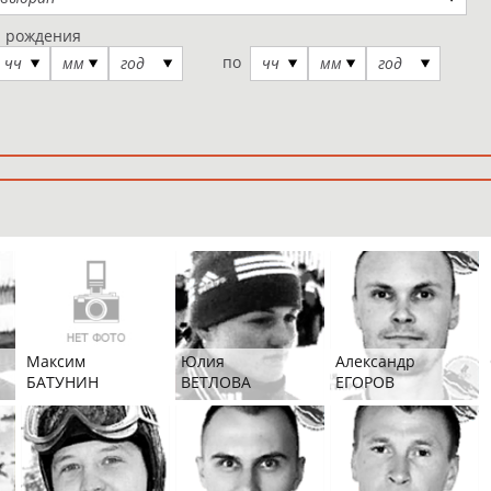
а рождения
по
чч
мм
год
чч
мм
год
Максим
Юлия
Александр
БАТУНИН
ВЕТЛОВА
ЕГОРОВ