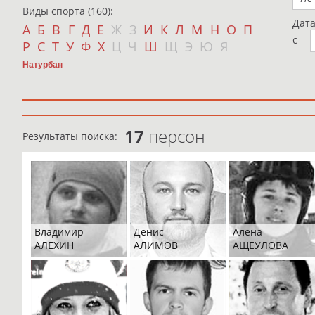
Виды спорта (160):
Дат
А
Б
В
Г
Д
Е
Ж
З
И
К
Л
М
Н
О
П
с
Р
С
Т
У
Ф
Х
Ц
Ч
Ш
Щ
Э
Ю
Я
Натурбан
17
персон
Результаты поиска:
Владимир
Денис
Алена
АЛЕХИН
АЛИМОВ
АЩЕУЛОВА