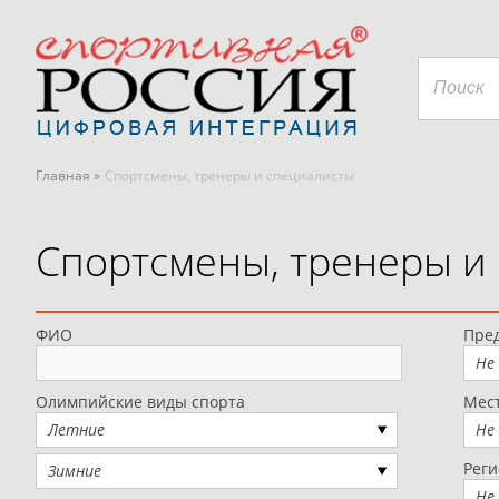
Главная »
Спортсмены, тренеры и специалисты
Спортсмены, тренеры и
ФИО
Пред
Не
Олимпийские виды спорта
Мес
Летние
Не
Рег
Зимние
Не