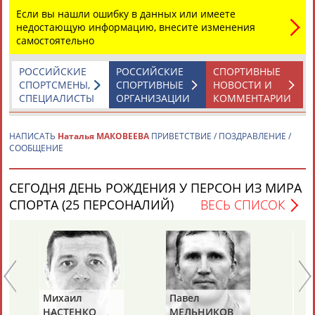
Если вы нашли ошибку в данных или имеете
недостающую информацию, внесите изменения
самостоятельно
РОССИЙСКИЕ
РОССИЙСКИЕ
СПОРТИВНЫЕ
СПОРТСМЕНЫ,
СПОРТИВНЫЕ
НОВОСТИ И
СПЕЦИАЛИСТЫ
ОРГАНИЗАЦИИ
КОММЕНТАРИИ
Каримжан
Аделя
Андрей
Герман
АБДРАХМАНОВ
АБДРАХМАНОВА
АБДУВАЛИЕВ
АБДУЛАЕВ
НАПИСАТЬ
Наталья МАКОВЕЕВА
ПРИВЕТСТВИЕ / ПОЗДРАВЛЕНИЕ /
СООБЩЕНИЕ
Рамазан
Тагир
Камиль
Загалав
СЕГОДНЯ ДЕНЬ РОЖДЕНИЯ У ПЕРСОН ИЗ МИРА
АБДУЛАЕВ
АБДУЛАЕВ
АБДУЛАЗИЗОВ
АБДУЛБЕКОВ
СПОРТА (25 ПЕРСОНАЛИЙ)
ВЕСЬ СПИСОК
Камалудин
Абдула
Магомед
Назир
АБДУЛДАУДОВ
АБДУЛЖАЛИЛОВ
АБДУЛКАГИРОВ
АБДУЛЛАЕВ
Павел
Алексей
О
МЕЛЬНИКОВ
РАСТВОРЦЕВ