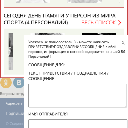
ЕЩЁ ПЕРСОНЫ
СЕГОДНЯ ДЕНЬ ПАМЯТИ У ПЕРСОН ИЗ МИРА
24 персон из 13181
СПОРТА (4 ПЕРСОНАЛИЙ)
ВЕСЬ СПИСОК
Уважаемые пользователи Вы можете написать
ТАБЛО АКТИВНОСТИ
ПРИВЕТСТВИЕ/ПОЗДРАВЛЕНИЕ/СООБЩЕНИЕ любой
персоне, информация о которой содержится в нашей БД
Персоналий !
Михаил
Николай
Виталия
ЦЕЛИ ПРОЕКТА
КОНТАКТЫ
НАШИ КНОПКИ
РЕКЛАМА
СООБЩЕНИЕ ДЛЯ:
ПЕРЕЛЬМАН
ПУЧКОВ
ТУОМАЙТЕ
(ПЕРЛЬМАН)
ТЕКСТ ПРИВЕТСТВИЯ / ПОЗДРАВЛЕНИЯ /
СООБЩЕНИЕ
Вопросы сотрудничества и совместной деятельности
inform@infosport.ru
Адресов в новостной рассылке: 996
Подпишись
ИМЯ ОТПРАВИТЕЛЯ
©
Стадион, 1998-2026