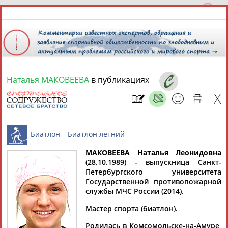
Наталья МАКОВЕЕВА
в публикациях
8 августа 2026 года,
13:33
СПОРТСМЕНЫ, ТРЕНЕРЫ И СПЕЦИАЛИСТЫ
13181
персон
Расширенный поиск
Найдено:
МАКОВЕЕВА Наталья Леонидовна
(28.10.1989) - выпускница Санкт-
Петербургского университета
Биатлон
Биатлон летний
Государственной противопожарной
службы МЧС России (2014).
Мастер спорта (биатлон).
Аслаудин
Елена
Мария
Юлия
АБАЕВ
АБАИМОВА
АБАКУМОВА
АБАЛАКИНА
Родилась в Комсомольске-на-Амуре,