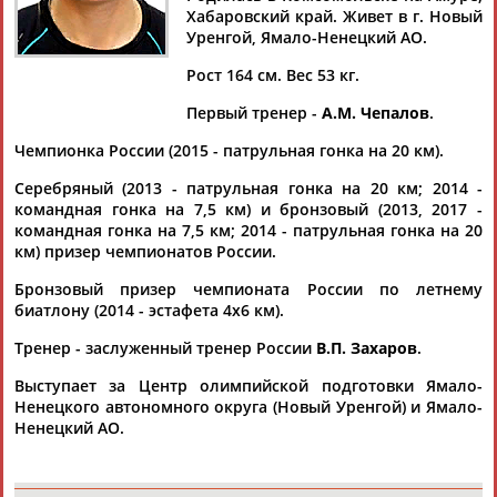
Хабаровский край. Живет в г. Новый
Уренгой, Ямало-Ненецкий АО.
Рост 164 см. Вес 53 кг.
Дмитрий
Тамилла
Рамазан
Ростом
Первый тренер -
А.М. Чепалов
.
АБАРЕНОВ
АБАСОВА
АБАЧАРАЕВ
АБАШИДЗЕ
Чемпионка России (2015 - патрульная гонка на 20 км).
Серебряный (2013 - патрульная гонка на 20 км; 2014 -
командная гонка на 7,5 км) и бронзовый (2013, 2017 -
Флюра
Татьяна
Акжана
Артур
командная гонка на 7,5 км; 2014 - патрульная гонка на 20
АББАТЕ-
АББЯСОВА
АБДИКАРИМОВА
АБДРАХМАНОВ
км) призер чемпионатов России.
БУЛАТОВА
Бронзовый призер чемпионата России по летнему
биатлону (2014 - эстафета 4х6 км).
Тренер - заслуженный тренер России
В.П. Захаров
.
Выступает за Центр олимпийской подготовки Ямало-
Ненецкого автономного округа (Новый Уренгой) и Ямало-
Ненецкий АО.