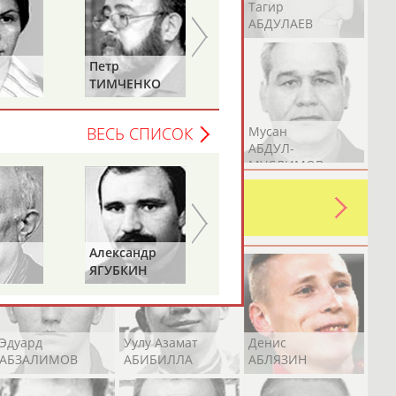
Герман
Рамазан
Тагир
АБДУЛАЕВ
АБДУЛАЕВ
АБДУЛАЕВ
Петр
Елена
ТИМЧЕНКО
ДАВЫДОВА
Аслан
Эмиль
Мусан
ВЕСЬ СПИСОК
АБДУЛЛИН
АБДУЛЛИН
АБДУЛ-
МУСЛИМОВ
ь какую-либо ошибку в уже
 своей страны!
Александр
Геннадий
ЯГУБКИН
ТУРЕЦКИЙ
Эдуард
Уулу Азамат
Денис
АБЗАЛИМОВ
АБИБИЛЛА
АБЛЯЗИН