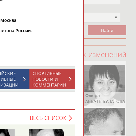
Чемпион
Не выбран
.Москва.
летона России.
100 последних изменений
ИЙСКИЕ
СПОРТИВНЫЕ
ТИВНЫЕ
НОВОСТИ И
НИЗАЦИИ
КОММЕНТАРИИ
Рамазан
Ростом
Флюра
АБАЧАРАЕВ
АБАШИДЗЕ
АББАТЕ-БУЛАТОВА
ВЕСЬ СПИСОК