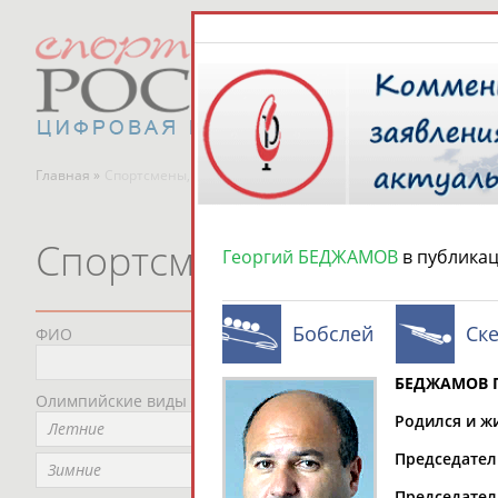
Главная »
Спортсмены, тренеры и специалисты
Спортсмены, тренеры и
Георгий БЕДЖАМОВ
в публика
Бобслей
Ск
ФИО
Пред
Не
БЕДЖАМОВ Г
Олимпийские виды спорта
Мес
Родился и ж
Летние
Не
Председател
Рег
Зимние
Не
Председател