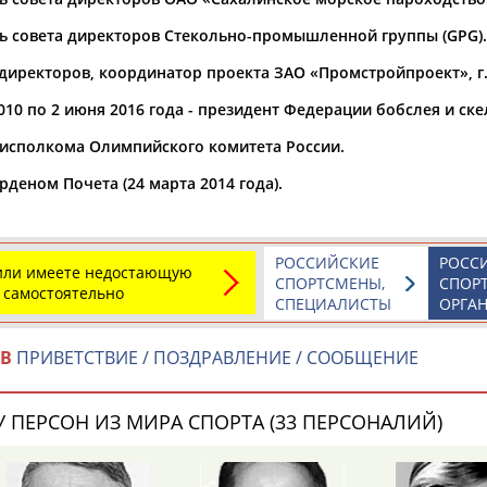
ь совета директоров Стекольно-промышленной группы (GPG).
а рождения
по
чч
мм
год
чч
мм
год
 директоров, координатор проекта ЗАО «Промстройпроект», г
010 по 2 июня 2016 года - президент Федерации бобслея и ске
исполкома Олимпийского комитета России.
деном Почета (24 марта 2014 года).
РОССИЙСКИЕ
РОСС
 или имеете недостающую
СПОРТСМЕНЫ,
СПОР
 самостоятельно
СПЕЦИАЛИСТЫ
ОРГА
Юлия
Дмитрий
Тамилла
ОВ
ПРИВЕТСТВИЕ / ПОЗДРАВЛЕНИЕ / СООБЩЕНИЕ
АБАЛАКИНА
АБАРЕНОВ
АБАСОВА
 ПЕРСОН ИЗ МИРА СПОРТА (33 ПЕРСОНАЛИЙ)