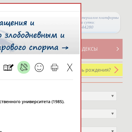
Просмотры материалов платформы
за сутки:
44280
ТИВНОСТИ
СВОДНЫЕ ИНДЕКСЫ
У кого сегодня день рождения?
Профессия
Не выбран
ственного университета (1985).
Спортивное звание
Не выбран
Учёное звание
Не выбран
».