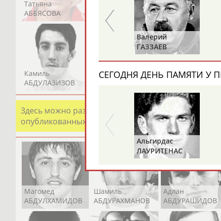
Татьяна
Акжана
Артур
АББЯСОВА
АБДИКАРИМОВА
АБДРАХМАНОВ
Валерий
Валерий
ИЛЬИНЫХ
ГАЗЗАЕВ
Камиль
Загалав
Камалудин
СЕГОДНЯ ДЕНЬ ПАМЯТИ У П
АБДУЛАЗИЗОВ
АБДУЛБЕКОВ
АБДУЛДАУДОВ
Здесь можно разместить информацию о хорошо изв
опубликованных записях. Страна должна знать свои
Альгирдас
ЛАУРИТЕНАС
Магомед
Шамиль
Адлан
АБДУЛХАМИДОВ
АБДУРАХМАНОВ
АБДУРАШИДОВ