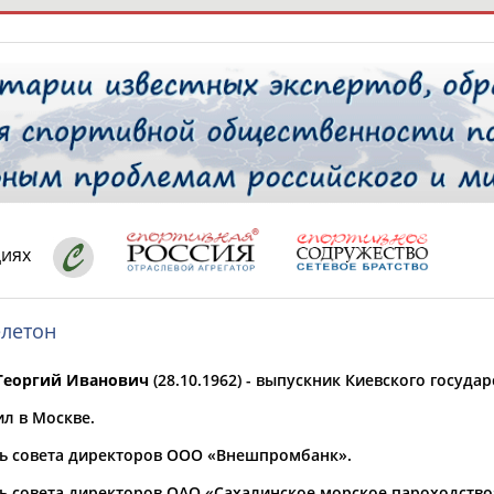
РЕСУРСНАЯ ПЛОЩАДКА
ТАБЛО АК
 специалисты
циях
елетон
ставляет регион*
 выбран
еоргий Иванович
(28.10.1962) - выпускник Киевского государ
* для действующих спортсменов
то рождения
ил в Москве.
 выбран
ь совета директоров ООО «Внешпромбанк».
ион проживания
 выбран
ь совета директоров ОАО «Сахалинское морское пароходство