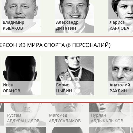
Каримжан
Аделя
Андрей
АБДРАХМАНОВ
АБДРАХМАНОВА
АБДУВАЛИЕВ
Владимир
Александр
Лариса
РЫБАКОВ
ДИТЯТИН
КАРЛОВА
Абдула
Магомед
Назир
ЕРСОН ИЗ МИРА СПОРТА (6 ПЕРСОНАЛИЙ)
АБДУЛЖАЛИЛОВ
АБДУЛКАГИРОВ
АБДУЛЛАЕВ
естном спортсмене, тренере, специалисте или исправит
х героев! Герои спорта - это одни из главных патриотов
Иван
Борис
Анатолий
ОГАНОВ
ЦЫБИН
РАХЛИН
Рустам
Магомед
Нурлан
АБДУРАШИДОВ
АБДУСАЛАМОВ
АБДЫКАЛЫКОВ