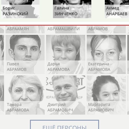
Борис
Галина
Ахмед
РАЗИНСКИЙ
ЗИНЧЕНКО
АНАРБАЕВ
Элизабет
Захария
Александр
АБРААМЯН
АБРАМАШВИЛИ
АБРАМОВ
Павел
Дарья
Екатерина
АБРАМОВ
АБРАМОВА
АБРАМОВА
Тамара
Дмитрий
Маргарита
АБРАМОВА
АБРАМОВИЧ
АБРАМОВИЧ
ЕЩЁ ПЕРСОНЫ