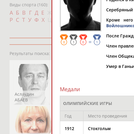
Виды спорта (160):
Серебряный п
Дат
А
Б
В
Г
Д
Е
Ж
З
И
К
Л
М
Н
О
П
с
Р
С
Т
У
Ф
Х
Ц
Ч
Ш
Щ
Э
Ю
Я
Кроме него
Войлошник
После Гражд
=
0
1
0
1
Член правле
13181
персон
Результаты поиска:
Член Общека
Умер в Ганьи
Медали
Аслаудин
Елена
Мария
АБАЕВ
АБАИМОВА
АБАКУМОВА
ОЛИМПИЙСКИЕ ИГРЫ
Год
Место проведения
1912
Стокгольм