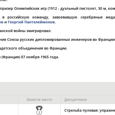
ризер Олимпийских игр (1912 - дуэльный пистолет, 30 м, ком
а рождения
по
чч
мм
год
чч
мм
год
 в российскую команду, завоевавшую серебряные мед
ов
и
Георгий Пантелеймонов
.
анской войны эмигрировал.
ния Союза русских дипломированных инженеров во Франции (
детского объединения во Франции.
 (Франция) 07 ноября 1965 года.
Юлия
Дмитрий
Тамилла
АБАЛАКИНА
АБАРЕНОВ
АБАСОВА
Занятое место
Дисциплина
Стрельба пулевая: упражне
2