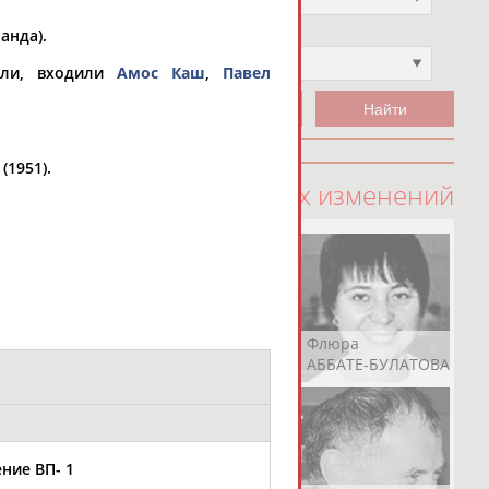
анда).
Чемпион
Не выбран
али, входили
Амос Каш
,
Павел
1951).
100 последних изменений
Рамазан
Ростом
Флюра
АБАЧАРАЕВ
АБАШИДЗЕ
АББАТЕ-БУЛАТОВА
ние ВП- 1