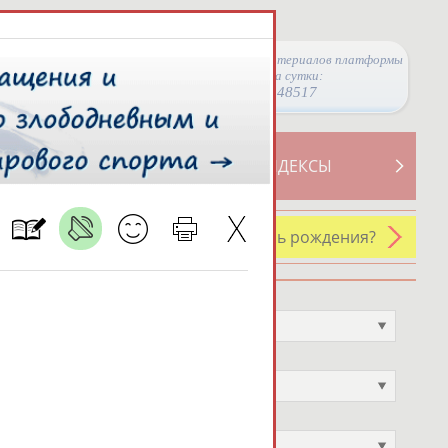
Просмотры материалов платформы
за сутки:
48517
ТИВНОСТИ
СВОДНЫЕ ИНДЕКСЫ
У кого сегодня день рождения?
Профессия
Не выбран
Спортивное звание
Не выбран
Учёное звание
Не выбран