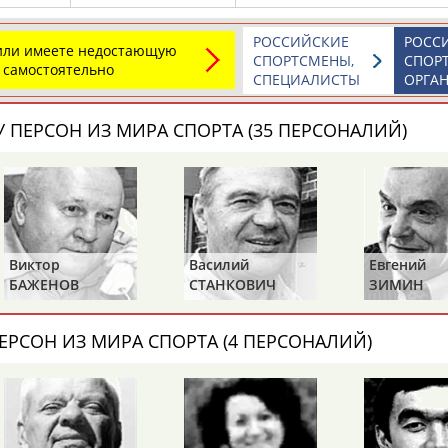
Каримжан
Аделя
Андрей
АБДРАХМАНОВ
АБДРАХМАНОВА
АБДУВАЛИЕВ
РОССИЙСКИЕ
РОСС
 или имеете недостающую
СПОРТСМЕНЫ,
СПОР
 самостоятельно
СПЕЦИАЛИСТЫ
ОРГА
 ПЕРСОН ИЗ МИРА СПОРТА (35 ПЕРСОНАЛИЙ)
Абдула
Магомед
Назир
АБДУЛЖАЛИЛОВ
АБДУЛКАГИРОВ
АБДУЛЛАЕВ
естном спортсмене, тренере, специалисте или исправит
х героев! Герои спорта - это одни из главных патриотов
Виктор
Василий
Евгений
БАЖЕНОВ
СТАНКОВИЧ
ЗИМИН
ЕРСОН ИЗ МИРА СПОРТА (4 ПЕРСОНАЛИЙ)
Рустам
Магомед
Нурлан
АБДУРАШИДОВ
АБДУСАЛАМОВ
АБДЫКАЛЫКОВ