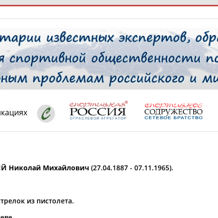
РЕСУРСНАЯ ПЛОЩАДКА
ТАБЛО АК
 специалисты
икациях
ставляет регион*
 выбран
Й Николай Михайлович
(27.04.1887 - 07.11.1965).
* для действующих спортсменов
то рождения
 выбран
трелок из пистолета.
ион проживания
 выбран
еве.