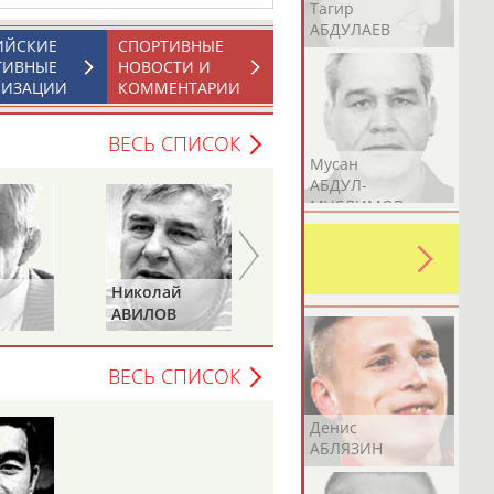
Герман
Рамазан
Тагир
АБДУЛАЕВ
АБДУЛАЕВ
АБДУЛАЕВ
ИЙСКИЕ
СПОРТИВНЫЕ
ТИВНЫЕ
НОВОСТИ И
НИЗАЦИИ
КОММЕНТАРИИ
ВЕСЬ СПИСОК
Аслан
Эмиль
Мусан
АБДУЛЛИН
АБДУЛЛИН
АБДУЛ-
МУСЛИМОВ
ь какую-либо ошибку в уже
 своей страны!
Николай
Анатолий
АВИЛОВ
БЫКОВ
ВЕСЬ СПИСОК
Эдуард
Уулу Азамат
Денис
АБЗАЛИМОВ
АБИБИЛЛА
АБЛЯЗИН