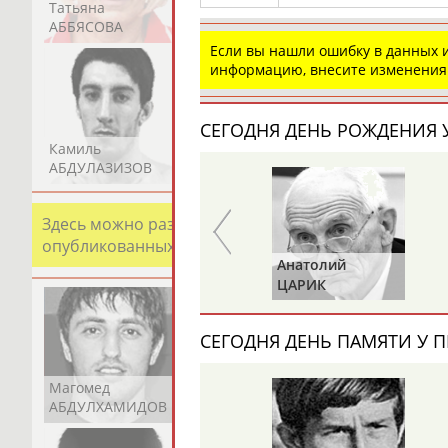
Татьяна
Акжана
Артур
АББЯСОВА
АБДИКАРИМОВА
АБДРАХМАНОВ
Если вы нашли ошибку в данных
информацию, внесите изменения
СЕГОДНЯ ДЕНЬ РОЖДЕНИЯ У
Камиль
Загалав
Камалудин
АБДУЛАЗИЗОВ
АБДУЛБЕКОВ
АБДУЛДАУДОВ
Здесь можно разместить информацию о хорошо изв
опубликованных записях. Страна должна знать свои
Анатолий
Анатолий
ИОНОВ
ЦАРИК
СЕГОДНЯ ДЕНЬ ПАМЯТИ У П
Магомед
Шамиль
Адлан
АБДУЛХАМИДОВ
АБДУРАХМАНОВ
АБДУРАШИДОВ