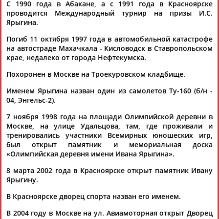
ЕЩЁ ПЕРСОНЫ
С 1990 года в Абакане, а с 1991 года в Красноярске
проводится Международный турнир на призы И.С.
Ярыгина.
24 персон из 13181
Погиб 11 октября 1997 года в автомобильной катастрофе
на автостраде Махачкала - Кисловодск в Ставропольском
крае, недалеко от города Нефтекумска.
ТАБЛО АКТИВНОСТИ
Похоронен в Москве на Троекуровском кладбище.
Именем Ярыгина назван один из самолетов Ту-160 (б/н -
04, Энгельс-2).
ЦЕЛИ ПРОЕКТА
КОНТАКТЫ
НАШИ КНОПКИ
РЕКЛАМА
7 ноября 1998 года на площади Олимпийской деревни в
Москве, на улице Удальцова, там, где проживали и
тренировались участники Всемирных юношеских игр,
был открыт памятник и мемориальная доска
«Олимпийская деревня имени Ивана Ярыгина».
Вопросы сотрудничества и совместной деятельности
inform@infosport.ru
8 марта 2002 года в Красноярске открыт памятник Ивану
Адресов в новостной рассылке: 996
Ярыгину.
Подпишись
В Красноярске дворец спорта назван его именем.
©
Стадион, 1998-2026
В 2004 году в Москве на ул. Авиамоторная открыт Дворец