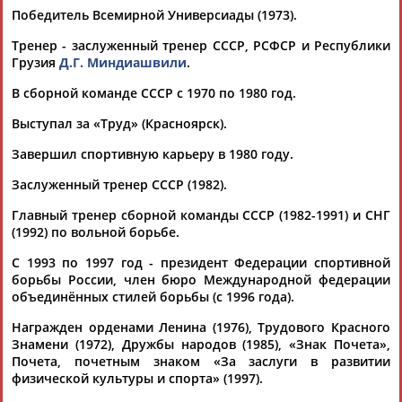
Победитель Всемирной Универсиады (1973).
Тренер - заслуженный тренер СССР, РСФСР и Республики
Грузия
Д.Г. Миндиашвили
.
В сборной команде СССР с 1970 по 1980 год.
Выступал за «Труд» (Красноярск).
Каримжан
Аделя
Андрей
Герман
АБДРАХМАНОВ
АБДРАХМАНОВА
АБДУВАЛИЕВ
АБДУЛАЕВ
Завершил спортивную карьеру в 1980 году.
Заслуженный тренер СССР (1982).
Главный тренер сборной команды СССР (1982-1991) и СНГ
(1992) по вольной борьбе.
Рамазан
Тагир
Камиль
Загалав
АБДУЛАЕВ
АБДУЛАЕВ
АБДУЛАЗИЗОВ
АБДУЛБЕКОВ
С 1993 по 1997 год - президент Федерации спортивной
борьбы России, член бюро Международной федерации
объединённых стилей борьбы (с 1996 года).
Награжден орденами Ленина (1976), Трудового Красного
Камалудин
Абдула
Магомед
Назир
Знамени (1972), Дружбы народов (1985), «Знак Почета»,
АБДУЛДАУДОВ
АБДУЛЖАЛИЛОВ
АБДУЛКАГИРОВ
АБДУЛЛАЕВ
Почета, почетным знаком «За заслуги в развитии
физической культуры и спорта» (1997).