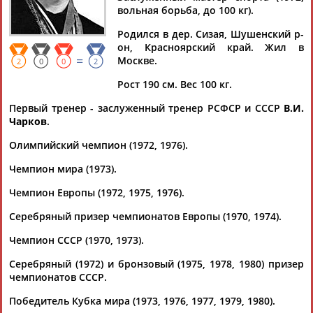
вольная борьба, до 100 кг).
Родился в дер. Сизая, Шушенский р-
он, Красноярский край. Жил в
=
Москве.
Дмитрий
Тамилла
Рамазан
Ростом
2
0
0
2
АБАРЕНОВ
АБАСОВА
АБАЧАРАЕВ
АБАШИДЗЕ
Рост 190 см. Вес 100 кг.
Первый тренер - заслуженный тренер РСФСР и СССР
В.И.
Чарков
.
Флюра
Татьяна
Акжана
Артур
Олимпийский чемпион (1972, 1976).
АББАТЕ-
АББЯСОВА
АБДИКАРИМОВА
АБДРАХМАНОВ
Чемпион мира (1973).
БУЛАТОВА
Чемпион Европы (1972, 1975, 1976).
Серебряный призер чемпионатов Европы (1970, 1974).
Чемпион СССР (1970, 1973).
Серебряный (1972) и бронзовый (1975, 1978, 1980) призер
чемпионатов СССР.
Победитель Кубка мира (1973, 1976, 1977, 1979, 1980).