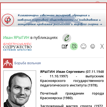
Иван ЯРЫГИН
в публикациях
9 августа 2026 года,
06:10
СПОРТСМЕНЫ, ТРЕНЕРЫ И СПЕЦИАЛИСТЫ
13181
персон
Расширенный поиск
Найдено:
ЯРЫГИН Иван Сергеевич
(07.11.1948
- 11.10.1997) - выпускник
Красноярского государственного
Борьба вольная
педагогического института (1978).
Почетный гражданин города
Красноярска (1980).
Аслаудин
Елена
Мария
Юлия
АБАЕВ
АБАИМОВА
АБАКУМОВА
АБАЛАКИНА
Заслуженный мастер спорта (1972,