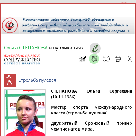
Ольга СТЕПАНОВА
в публикациях
7 августа 2026 года,
09:34
СПОРТСМЕНЫ, ТРЕНЕРЫ И СПЕЦИАЛИСТЫ
13181
персон
Расширенный поиск
Найдено:
СТЕПАНОВА Ольга Сергеевна
(10.11.1986).
Стрельба пулевая
Мастер спорта международного
класса (стрельба пулевая).
Двукратный бронзовый призер
Аслаудин
Елена
Мария
Юлия
чемпионатов мира.
АБАЕВ
АБАИМОВА
АБАКУМОВА
АБАЛАКИНА