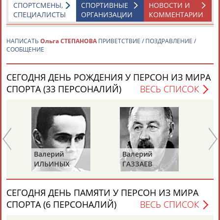
СПОРТСМЕНЫ,
СПОРТИВНЫЕ
НОВОСТИ И
СПЕЦИАЛИСТЫ
ОРГАНИЗАЦИИ
КОММЕНТАРИИ
НАПИСАТЬ
Ольга СТЕПАНОВА
ПРИВЕТСТВИЕ / ПОЗДРАВЛЕНИЕ /
СООБЩЕНИЕ
Каримжан
Аделя
Андрей
Герман
СЕГОДНЯ ДЕНЬ РОЖДЕНИЯ У ПЕРСОН ИЗ МИРА
АБДРАХМАНОВ
АБДРАХМАНОВА
АБДУВАЛИЕВ
АБДУЛАЕВ
СПОРТА (33 ПЕРСОНАЛИЙ)
ВЕСЬ СПИСОК
Рамазан
Тагир
Камиль
Загалав
АБДУЛАЕВ
АБДУЛАЕВ
АБДУЛАЗИЗОВ
АБДУЛБЕКОВ
Валерий
Валерий
Вл
ИЛЬИНЫХ
ГАЗЗАЕВ
Р
Камалудин
Абдула
Магомед
Назир
СЕГОДНЯ ДЕНЬ ПАМЯТИ У ПЕРСОН ИЗ МИРА
АБДУЛДАУДОВ
АБДУЛЖАЛИЛОВ
АБДУЛКАГИРОВ
АБДУЛЛАЕВ
СПОРТА (6 ПЕРСОНАЛИЙ)
ВЕСЬ СПИСОК