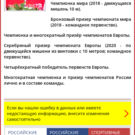
Чемпионка мира (2018 - движущаяся
мишень 10 м).
Бронзовый призер чемпионата мира
(2018 - командное первенство).
Дмитрий
Тамилла
Рамазан
Ростом
АБАРЕНОВ
АБАСОВА
АБАЧАРАЕВ
АБАШИДЗЕ
Чемпионка и многократный призёр чемпионатов Европы.
Серебряный призер чемпионата Европы (2020 - по
движущейся мишени из винтовки с 10 метров; командное
первенство).
Флюра
Татьяна
Акжана
Артур
Четырёхкратный победитель первенств Европы.
АББАТЕ-
АББЯСОВА
АБДИКАРИМОВА
АБДРАХМАНОВ
БУЛАТОВА
Многократная чемпионка и призер чемпионатов России
лично и в составе команды.
Если вы нашли ошибку в данных или имеете
недостающую информацию, внесите изменения
самостоятельно
РОССИЙСКИЕ
РОССИЙСКИЕ
СПОРТИВНЫЕ