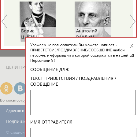
ЕЩЁ ПЕРСОНЫ
24 персон из 13181
Борис
Анатолий
Ал
ЦЫБИН
РАХЛИН
ЯГ
Уважаемые пользователи Вы можете написать
ТАБЛО АКТИВНОСТИ
ПРИВЕТСТВИЕ/ПОЗДРАВЛЕНИЕ/СООБЩЕНИЕ любой
персоне, информация о которой содержится в нашей БД
Персоналий !
ЦЕЛИ ПРОЕКТА
КОНТАКТЫ
НАШИ КНОПКИ
РЕКЛАМА
СООБЩЕНИЕ ДЛЯ:
ТЕКСТ ПРИВЕТСТВИЯ / ПОЗДРАВЛЕНИЯ /
СООБЩЕНИЕ
Вопросы сотрудничества и совместной деятельности
inform@infosport.ru
Адресов в новостной рассылке: 996
Подпишись
ИМЯ ОТПРАВИТЕЛЯ
©
Стадион, 1998-2026