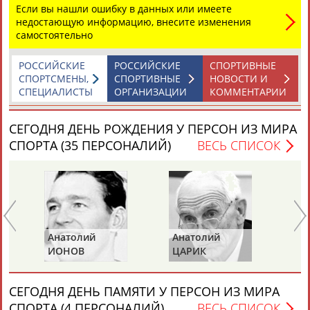
Если вы нашли ошибку в данных или имеете
недостающую информацию, внесите изменения
самостоятельно
РОССИЙСКИЕ
РОССИЙСКИЕ
СПОРТИВНЫЕ
СПОРТСМЕНЫ,
СПОРТИВНЫЕ
НОВОСТИ И
СПЕЦИАЛИСТЫ
ОРГАНИЗАЦИИ
КОММЕНТАРИИ
СЕГОДНЯ ДЕНЬ РОЖДЕНИЯ У ПЕРСОН ИЗ МИРА
СПОРТА (35 ПЕРСОНАЛИЙ)
ВЕСЬ СПИСОК
Анатолий
Анатолий
Ви
ИОНОВ
ЦАРИК
Б
СЕГОДНЯ ДЕНЬ ПАМЯТИ У ПЕРСОН ИЗ МИРА
СПОРТА (4 ПЕРСОНАЛИЙ)
ВЕСЬ СПИСОК