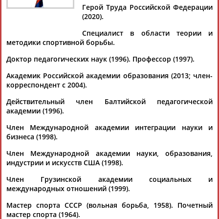
Дмитрий
Тамилла
Рамазан
Ростом
Герой Труда Российской Федерации
АБАРЕНОВ
АБАСОВА
АБАЧАРАЕВ
АБАШИДЗЕ
(2020).
Специалист в области теории и
методики спортивной борьбы.
Флюра
Татьяна
Акжана
Артур
Доктор педагогических наук (1996). Профессор (1997).
АББАТЕ-
АББЯСОВА
АБДИКАРИМОВА
АБДРАХМАНОВ
Академик Российской академии образования (2013; член-
БУЛАТОВА
корреспондент с 2004).
Действительный член Балтийской педагогической
академии (1996).
Член Международной академии интеграции науки и
бизнеса (1998).
Член Международной академии науки, образования,
индустрии и искусств США (1998).
Член Грузинской академии социальных и
международных отношений (1999).
Мастер спорта СССР (вольная борьба, 1958). Почетный
мастер спорта (1964).