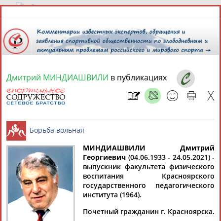
6 августа 2026 года,
11:07
СПОРТСМЕНЫ, ТРЕНЕРЫ И СПЕЦИАЛИСТЫ
Дмитрий МИНДИАШВИЛИ
в публикациях
13181
персон
Расширенный поиск
Найдено:
МИНДИАШВИЛИ Дмитрий
Георгиевич
(04.06.1933 - 24.05.2021) -
Аслаудин
Елена
Мария
Юлия
выпускник факультета физического
Борьба вольная
АБАЕВ
АБАИМОВА
АБАКУМОВА
АБАЛАКИНА
воспитания Красноярского
государственного педагогического
института (1964).
Почетный гражданин г. Красноярска.