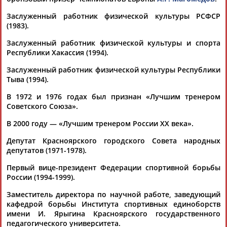
Заслуженный работник физической культуры РСФСР
(1983).
ТАБЛО АКТИВНОСТИ
Заслуженный работник физической культуры и спорта
Республики Хакассия (1994).
ЦЕЛИ ПРОЕКТА
КОНТАКТЫ
НАШИ КНОПКИ
РЕКЛАМА
Заслуженный работник физической культуры Республики
Тыва (1994).
В 1972 и 1976 годах был признан «Лучшим тренером
Советского Союза».
Вопросы сотрудничества и совместной деятельности
inform@infosport.ru
В 2000 году — «Лучшим тренером России XX века».
Адресов в новостной рассылке: 996
Депутат Красноярского городского Совета народных
депутатов (1971-1978).
Подпишись
Первый вице-президент Федерации спортивной борьбы
©
Стадион, 1998-2026
России (1994-1999).
Разработка и поддержка ООО НАИТ «Стадион»
Заместитель директора по научной работе, заведующий
кафедрой борьбы Института спортивных единоборств
имени И. Ярыгина Красноярского государственного
педагогического университета.