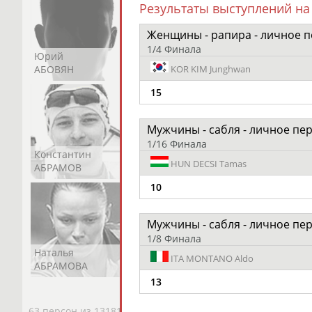
Результаты выступлений на
Женщины - рапира - личное п
1/4 Финала
Юрий
Никита
Виктор
АБОВЯН
АБОЗОВИК
АБОИМОВ
KOR
KIM Junghwan
15
Мужчины - сабля - личное пе
1/16 Финала
Константин
Константин
Николай
HUN
DECSI Tamas
АБРАМОВ
АБРАМОВ
АБРАМОВ
10
Мужчины - сабля - личное пе
1/8 Финала
Наталья
Нелли
Светлана
ITA
MONTANO Aldo
АБРАМОВА
АБРАМОВА
АБРАМОВА
13
63 персон из 13181