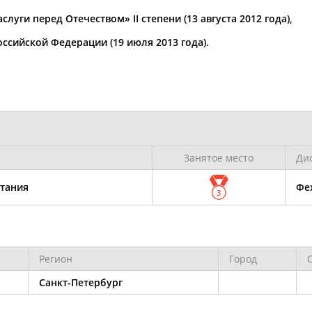
Каримжан
Аделя
Андрей
АБДРАХМАНОВ
АБДРАХМАНОВА
АБДУВАЛИЕВ
уги перед Отечеством» II степени (13 августа 2012 года),
ссийской Федерации (19 июля 2013 года).
Абдула
Магомед
Назир
АБДУЛЖАЛИЛОВ
АБДУЛКАГИРОВ
АБДУЛЛАЕВ
естном спортсмене, тренере, специалисте или исправит
Занятое место
Ди
х героев! Герои спорта - это одни из главных патриотов
тания
Фе
3
Регион
Город
Рустам
Магомед
Нурлан
Санкт-Петербург
АБДУРАШИДОВ
АБДУСАЛАМОВ
АБДЫКАЛЫКОВ