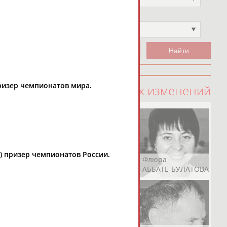
Чемпион
Не выбран
призер чемпионатов мира.
100 последних изменений
да) призер чемпионатов России.
Рамазан
Ростом
Флюра
АБАЧАРАЕВ
АБАШИДЗЕ
АББАТЕ-БУЛАТОВА