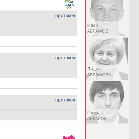
протокол
Андрей
Валерий
Иван
АБРАМОВ
АБРАМОВ
АБРАМОВ
протокол
Екатерина
Ирина
Лидия
АБРАМОВА
АБРАМОВА
АБРАМОВА
протокол
Иракли
Осеп
Рамиль
АБРАМЯН
АБРАМЯН
АБРАРОВ