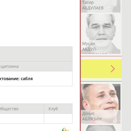
Герман
Рамазан
Тагир
АБДУЛАЕВ
АБДУЛАЕВ
АБДУЛАЕВ
Аслан
Эмиль
Мусан
АБДУЛЛИН
АБДУЛЛИН
АБДУЛ-
МУСЛИМОВ
ь какую-либо ошибку в уже
сциплина
 своей страны!
хтование: сабля
Общество
Клуб
Эдуард
Уулу Азамат
Денис
АБЗАЛИМОВ
АБИБИЛЛА
АБЛЯЗИН