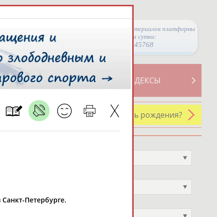
Просмотры материалов платформы
за сутки:
45768
ТИВНОСТИ
СВОДНЫЕ ИНДЕКСЫ
У кого сегодня день рождения?
Профессия
Не выбран
Спортивное звание
Не выбран
 Санкт-Петербурге.
Учёное звание
Не выбран