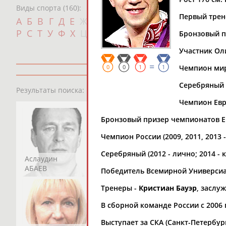
Виды спорта (160):
Первый трен
Дат
А
Б
В
Г
Д
Е
Ж
З
И
К
Л
М
Н
О
П
с
Р
С
Т
У
Ф
Х
Ц
Ч
Ш
Щ
Э
Ю
Я
Бронзовый пр
Участник Оли
=
0
0
1
1
Чемпион мира
Серебряный (
13181
персон
Результаты поиска:
Чемпион Евро
Бронзовый призер чемпионатов Евр
Чемпион России (2009, 2011, 2013 
Серебряный (2012 - лично; 2014 - 
Аслаудин
Елена
Мария
АБАЕВ
АБАИМОВА
АБАКУМОВА
Победитель Всемирной Универсиад
Тренеры -
Кристиан Бауэр
, заслу
В сборной команде России с 2006 
Выступает за СКА (Санкт-Петербург