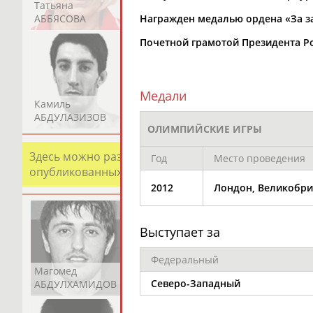
Татьяна
Акжана
Артур
АББЯСОВА
АБДИКАРИМОВА
АБДРАХМАНОВ
Награжден медалью ордена «За засл
Почетной грамотой Президента Ро
Медали
Камиль
Загалав
Камалудин
АБДУЛАЗИЗОВ
АБДУЛБЕКОВ
АБДУЛДАУДОВ
ОЛИМПИЙСКИЕ ИГРЫ
Здесь можно разместить информацию о хорошо изв
Год
Место проведения
опубликованных записях. Страна должна знать свои
2012
Лондон, Великобри
Выступает за
Федеральный
Магомед
Шамиль
Адлан
Северо-Западный
АБДУЛХАМИДОВ
АБДУРАХМАНОВ
АБДУРАШИДОВ