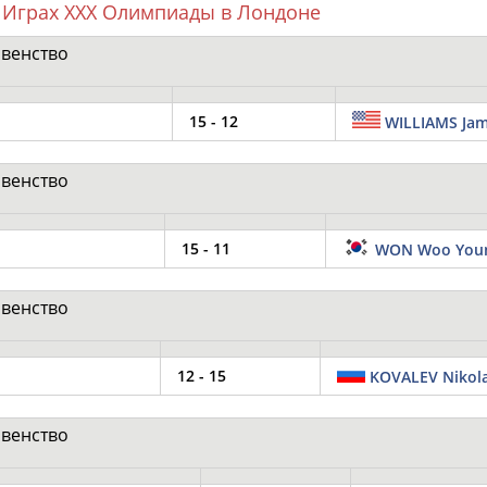
 Играх XXX Олимпиады в Лондоне
рвенство
ОНТАКТЫ
НАШИ КНОПКИ
РЕКЛАМА
15 - 12
WILLIAMS Ja
t.ru
рвенство
Адресов в 
15 - 11
WON Woo You
Подпиши
рвенство
12 - 15
KOVALEV Nikol
рвенство