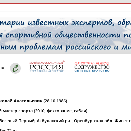
РЕСУРСНАЯ ПЛОЩАДКА
ТАБЛО АК
 специалисты
ях
ставляет регион*
 выбран
колай Анатольевич
(28.10.1986).
* для действующих спортсменов
то рождения
мастер спорта (2010, фехтование, сабля).
 выбран
 Веселый Первый, Акбулакский р-н, Оренбургская обл. Живет в
ион проживания
 выбран
Вес 71 кг.