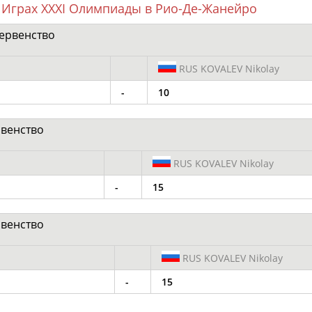
 Играх XXXI Олимпиады в Рио-Де-Жанейро
ервенство
Элизабет
Захария
Александр
RUS
KOVALEV Nikolay
АБРААМЯН
АБРАМАШВИЛИ
АБРАМОВ
-
10
рвенство
Павел
Дарья
Екатерина
RUS
KOVALEV Nikolay
АБРАМОВ
АБРАМОВА
АБРАМОВА
-
15
рвенство
Тамара
Дмитрий
Маргарита
RUS
KOVALEV Nikolay
АБРАМОВА
АБРАМОВИЧ
АБРАМОВИЧ
-
15
ЕЩЁ ПЕРСОНЫ