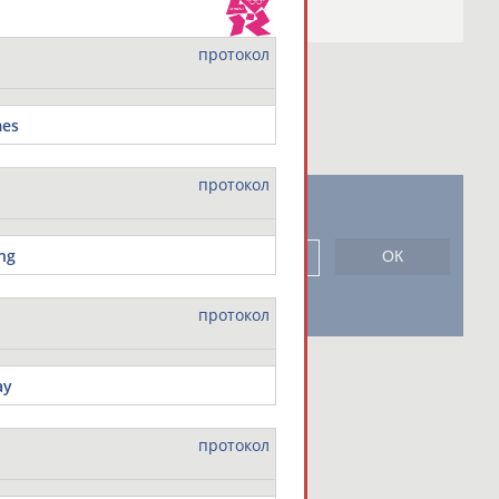
протокол
mes
протокол
новостной рассылке: 996
ng
сь
протокол
ay
протокол