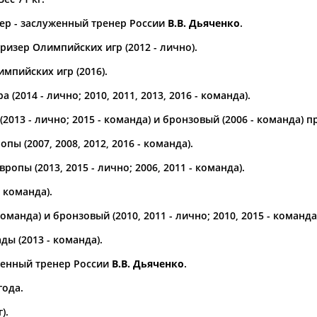
ер - заслуженный тренер России
В.В. Дьяченко
.
а рождения
по
чч
мм
год
чч
мм
год
изер Олимпийских игр (2012 - лично).
мпийских игр (2016).
 (2014 - лично; 2010, 2011, 2013, 2016 - команда).
2013 - лично; 2015 - команда) и бронзовый (2006 - команда) 
пы (2007, 2008, 2012, 2016 - команда).
опы (2013, 2015 - лично; 2006, 2011 - команда).
- команда).
команда) и бронзовый (2010, 2011 - лично; 2010, 2015 - коман
Юлия
Дмитрий
Тамилла
АБАЛАКИНА
АБАРЕНОВ
АБАСОВА
ы (2013 - команда).
женный тренер России
В.В. Дьяченко
.
года.
).