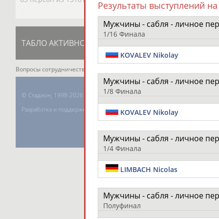
Результаты выступлений на
Мужчины - сабля - личное пе
1/16 Финала
ТАБЛО АКТИВНОСТИ
ЦЕЛИ ПРОЕКТА
К
KOVALEV Nikolay
Вопросы сотрудничества и совместной деятельности
inform@infospor
Мужчины - сабля - личное пе
1/8 Финала
©
Стадион, 1998-2026
Разработка и поддержка ООО НАИТ «Стадион»
KOVALEV Nikolay
Мужчины - сабля - личное пе
1/4 Финала
LIMBACH Nicolas
Мужчины - сабля - личное пе
Полуфинал