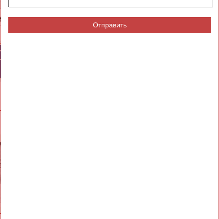
y
Отправить
ИЙСКИЕ
СПОРТИВНЫЕ
ТИВНЫЕ
НОВОСТИ И
НИЗАЦИИ
КОММЕНТАРИИ
ВЕСЬ СПИСОК
Александр
Лариса
ДИТЯТИН
КАРЛОВА