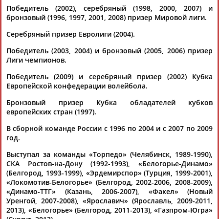
Победитель (2002), серебряный (1998, 2000, 2007) и
бронзовый (1996, 1997, 2001, 2008) призер Мировой лиги.
Серебряный призер Евролиги (2004).
Победитель (2003, 2004) и бронзовый (2005, 2006) призер
Лиги чемпионов.
Каримжан
Аделя
Андрей
Герман
Победитель (2009) и серебряный призер (2002) Кубка
АБДРАХМАНОВ
АБДРАХМАНОВА
АБДУВАЛИЕВ
АБДУЛАЕВ
Европейской конфедерации волейбола.
Бронзовый призер Кубка обладателей кубков
европейских стран (1997).
Рамазан
Тагир
Камиль
Загалав
В сборной команде России с 1996 по 2004 и с 2007 по 2009
АБДУЛАЕВ
АБДУЛАЕВ
АБДУЛАЗИЗОВ
АБДУЛБЕКОВ
год.
Выступал за команды «Торпедо» (Челябинск, 1989-1990),
СКА Ростов-на-Дону (1992-1993), «Белогорье-Динамо»
(Белгород, 1993-1999), «Эрдемирспор» (Турция, 1999-2001),
«Локомотив-Белогорье» (Белгород, 2002-2006, 2008-2009),
Камалудин
Абдула
Магомед
Назир
«Динамо-ТТГ» (Казань, 2006-2007), «Факел» (Новый
АБДУЛДАУДОВ
АБДУЛЖАЛИЛОВ
АБДУЛКАГИРОВ
АБДУЛЛАЕВ
Уренгой, 2007-2008), «Ярославич» (Ярославль, 2009-2011,
2013), «Белогорье» (Белгород, 2011-2013), «Газпром-Югра»