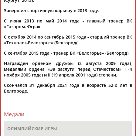
(Сургут, 2013).
ЕЩЁ ПЕРСОНЫ
Завершил спортивную карьеру в 2013 году.
С июня 2013 по май 2014 года - главный тренер ВК
24 персон из 13181
«Газпром-Югра».
С октября 2014 по сентябрь 2015 года - старший тренер ВК
«Технолог-Белогорье» (Белгород(.
ТАБЛО АКТИВНОСТИ
С сентября 2015 года - тренер ВК «Белогорье» (Белгород).
Награжден орденом Дружбы (2 августа 2009 года),
ЦЕЛИ ПРОЕКТА
КОНТАКТЫ
НАШИ КНОПКИ
РЕКЛАМА
медалями ордена «За заслуги перед Отечеством» I (4
ноября 2005 года) и II (19 апреля 2001 года) степени.
Скончался 31 декабря 2021 года в возрасте 52-х лет в
Белгороде.
Вопросы сотрудничества и совместной деятельности
inform@infosport.ru
Адресов в новостной рассылке: 996
Медали
Подпишись
ОЛИМПИЙСКИЕ ИГРЫ
©
Стадион, 1998-2026