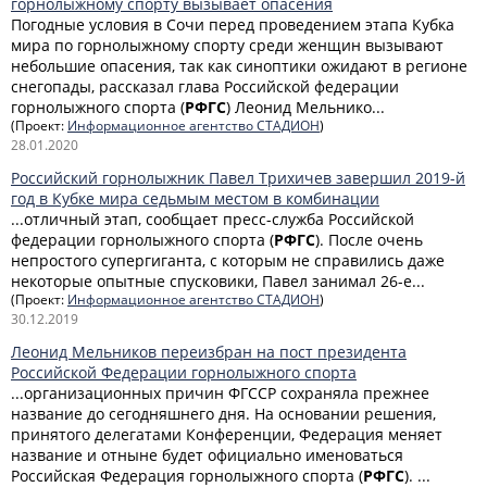
горнолыжному спорту вызывает опасения
Погодные условия в Сочи перед проведением этапа Кубка
мира по горнолыжному спорту среди женщин вызывают
небольшие опасения, так как синоптики ожидают в регионе
снегопады, рассказал глава Российской федерации
горнолыжного спорта (
РФГС
) Леонид Мельнико...
(Проект:
Информационное агентство СТАДИОН
)
28.01.2020
Российский горнолыжник Павел Трихичев завершил 2019-й
год в Кубке мира седьмым местом в комбинации
...отличный этап, сообщает пресс-служба Российской
федерации горнолыжного спорта (
РФГС
). После очень
непростого супергиганта, с которым не справились даже
некоторые опытные спусковики, Павел занимал 26-е...
(Проект:
Информационное агентство СТАДИОН
)
30.12.2019
Леонид Мельников переизбран на пост президента
Российской Федерации горнолыжного спорта
...организационных причин ФГССР сохраняла прежнее
название до сегодняшнего дня. На основании решения,
принятого делегатами Конференции, Федерация меняет
название и отныне будет официально именоваться
Российская Федерация горнолыжного спорта (
РФГС
). ...