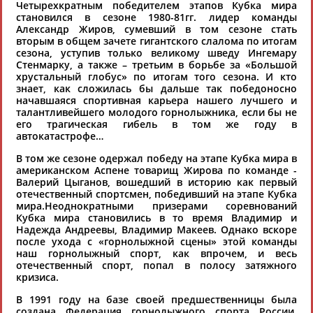
Четырехкратным победителем этапов Кубка мира
становился в сезоне 1980-81гг. лидер команды
Александр Жиров, сумевший в том сезоне стать
вторым в общем зачете гигантского слалома по итогам
сезона, уступив только великому шведу Ингемару
Ваш запрос: "РФГС"
Стенмарку, а также – третьим в борьбе за «Большой
Документы 1-7 из 7 найденных уникальных документов
хрустальный глобус» по итогам того сезона. И кто
знает, как сложилась бы дальше так победоносно
начавшаяся спортивная карьера нашего лучшего и
Президент Российской федерации горнолыжного спорта
талантливейшего молодого горнолыжника, если бы не
Мельников будет единственным кандидатом на выборах
его трагическая гибель в том же году в
главы организации
автокатастрофе…
Действующий президент Российской федерации
горнолыжного спорта (
РФГС
) Леонид Мельников будет
В том же сезоне одержал победу на этапе Кубка мира в
единственным кандидатом на выборах на пост главы
американском Аспене товарищ Жирова по команде -
организации. Об этом ТАСС сообщила в четверг пресс-
Валерий Цыганов, вошедший в историю как первый
отечественный спортсмен, победивший на этапе Кубка
служба
РФГС
. "У нас будет единственный кандидат -...
мира.Неоднократными призерами соревнований
(Проект:
Информационное агентство СТАДИОН
)
Кубка мира становились в то время Владимир и
29.04.2022
Надежда Андреевы, Владимир Макеев. Однако вскоре
Россиянка Юлия Плешкова заняла 10-е место в альпийской
после ухода с «горнолыжной сцены» этой команды
комбинации на Играх-2022 в Пекине
наш горнолыжный спорт, как впрочем, и весь
отечественный спорт, попал в полосу затяжного
...россиянка - Юлия Плешкова. О ходе соревнований
кризиса.
сообщает пресс-служба Российской федерации
горнолыжного спорта (
РФГС
). К числу фаворитов
В 1991 году на базе своей предшественницы была
сегодняшней гонки справедливо причисляли, в первую
создана Федерация горнолыжного спорта России,