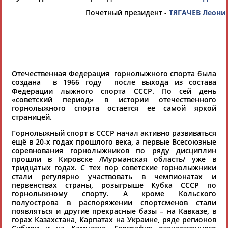
Выберите другой тип организаций
Почетный президент -
ТЯГАЧЕВ Леони
Органы управления, федерации,
ВУЗы, Академии и т.п.
Выберите из списка
Отечественная Федерация горнолыжного спорта была
Вид спорта
создана в 1966 году после выхода из состава
Федерации лыжного спорта СССР. По сей день
«советский период» в истории отечественного
Выберите из списка
горнолыжного спорта остается ее самой яркой
страницей.
Горнолыжный спорт в СССР начал активно развиваться
ещё в 20-х годах прошлого века, а первые Всесоюзные
соревнования горнолыжников по ряду дисциплин
прошли в Кировске /Мурманская область/ уже в
тридцатых годах. С тех пор советские горнолыжники
Если вы решили разместить информацию о
стали регулярно участвовать в чемпионатах и
хорошо известной вам спортивной
первенствах страны, розыгрыше Кубка СССР по
организации или обнаружили какую-либо
горнолыжному спорту. А кроме Кольского
полуострова в распоряжении спортсменов стали
ошибку в уже опубликованных данных и
появляться и другие прекрасные базы – на Кавказе, в
хотите ее исправить, пожалуйста, вы можете
горах Казахстана, Карпатах на Украине, ряде регионов