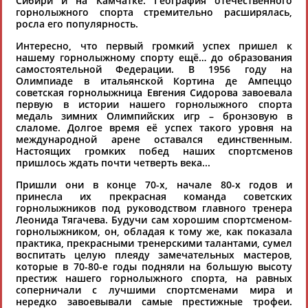
Сибири и на Камчатке. География отечественного
это сделать самостоятельно
горнолыжного спорта стремительно расширялась,
росла его популярность.
Результаты поиска:
1 организаций
Интересно, что первый громкий успех пришел к
нашему горнолыжному спорту ещё… до образования
100 последних изменений
самостоятельной Федерации. В 1956 году на
Олимпиаде в итальянской Кортина де Ампеццо
советская горнолыжница Евгения Сидорова завоевала
Российская федерация
первую в истории нашего горнолыжного спорта
горнолыжного спорта (РФГС)
медаль зимних Олимпийских игр – бронзовую в
125167, г. Москва, Ленинградский
слаломе. Долгое время её успех такого уровня на
проспект, д.43«А»
международной арене оставался единственным.
Тел.: (495) 725-30-55
Настоящих громких побед наших спортсменов
E-mail:
info@fgssr.ru
пришлось ждать почти четверть века...
Президент - МЕЛЬНИКОВ Леонид
Пришли они в конце 70-х, начале 80-х годов и
Васильевич
принесла их прекрасная команда советских
горнолыжников под руководством главного тренера
Леонида Тягачева. Будучи сам хорошим спортсменом-
горнолыжником, он, обладая к тому же, как показала
практика, прекрасными тренерскими талантами, сумел
воспитать целую плеяду замечательных мастеров,
которые в 70-80-е годы подняли на большую высоту
престиж нашего горнолыжного спорта, на равных
соперничали с лучшими спортсменами мира и
нередко завоевывали самые престижные трофеи.