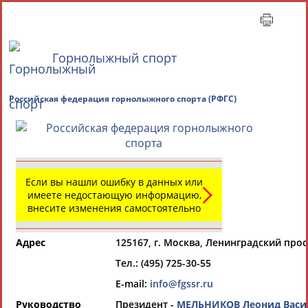
Горнолыжный спорт
Главная »
Всероссийские спортивные организации
Российская федерация горнолыжного спорта (РФГ
СВОДНЫЕ ИНДЕКСЫ
Если вы нашли ошибку в данных или
имеете недостающую информацию,
ТАБЛО АКТИВНОСТИ
внесите изменения самостоятельно
Всероссийские спортивные организации
Адрес
125167, г. Москва, Ленинградский прос
РЕСУРСНАЯ ПЛОЩАДКА
Просмотры
Тел.: (495) 725-30-55
материалов
платформы за
E-mail:
info@fgssr.ru
сутки:
46349
Руководство
Президент -
МЕЛЬНИКОВ Леонид Васи