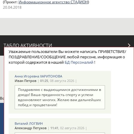
(Проект:
Информационное агентство СТАДИОН
)
20.04.2018
ТАБЛО АКТИВНОСТИ
Уважаемые пользователи Вы можете написать ПРИВЕТСТВИЕ/
ПОЗДРАВЛЕНИЕ/СООБЩЕНИЕ любой персоне, информация о
которой содержится в нашей
БД Персоналий
!
ЦЕЛИ ПРОЕКТА
КОНТАКТЫ
НАШИ КНОПКИ
РЕКЛАМА
Анна Игоревна ХАРИТОНОВА
Иван Петров
|
01:25
, 08 августа 2026 |
Поздравляю с выдающимися достижениями в
дзюдо! Ваша преданность спорту и успехи
Вопросы сотрудничества и совместной деятельности
inform@infosport.ru
вдохновляют многих. Желаю вам дальнейших
побед и процветания!
Адресов в новостной рассылке: 996
Подпишись
Виталий ЛОГВИН
Александр Петухов
|
11:41
, 02 августа 2026 |
©
Стадион, 1998-2026