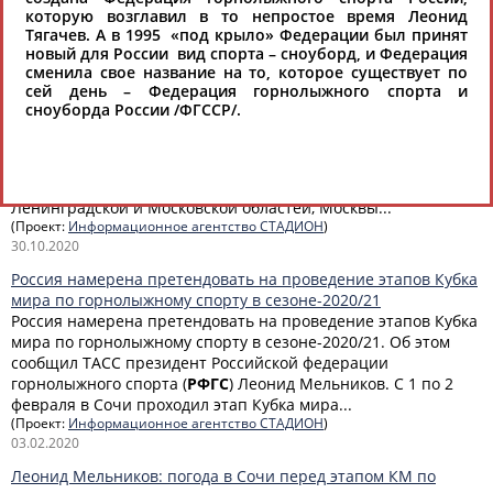
очередь, американку Микаэлу Шиффрин, для...
которую возглавил в то непростое время Леонид
(Проект:
Информационное агентство СТАДИОН
)
Тягачев. А в 1995 «под крыло» Федерации был принят
17.02.2022
новый для России вид спорта – сноуборд, и Федерация
сменила свое название на то, которое существует по
В Москве состоялось плановое заседание Президиума
сей день – Федерация горнолыжного спорта и
Российской федерации горнолыжного спорта
сноуборда России /ФГССР/.
29 октября в Москве состоялось плановое заседание
Президиума Российской федерации горнолыжного спорта
(
РФГС
), в работе которого приняли участие члены
Президиума из Башкортостана, Красноярска, Камчатки,
Ленинградской и Московской областей, Москвы...
(Проект:
Информационное агентство СТАДИОН
)
30.10.2020
Россия намерена претендовать на проведение этапов Кубка
мира по горнолыжному спорту в сезоне-2020/21
Россия намерена претендовать на проведение этапов Кубка
мира по горнолыжному спорту в сезоне-2020/21. Об этом
сообщил ТАСС президент Российской федерации
горнолыжного спорта (
РФГС
) Леонид Мельников. С 1 по 2
февраля в Сочи проходил этап Кубка мира...
(Проект:
Информационное агентство СТАДИОН
)
03.02.2020
Леонид Мельников: погода в Сочи перед этапом КМ по