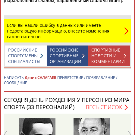
(параллельный слалом, параллельный слалом-гигант).
Если вы нашли ошибку в данных или имеете
недостающую информацию, внесите изменения
самостоятельно
Каримжан
Аделя
Андрей
Герман
АБДРАХМАНОВ
АБДРАХМАНОВА
АБДУВАЛИЕВ
АБДУЛАЕВ
РОССИЙСКИЕ
РОССИЙСКИЕ
СПОРТИВНЫЕ
СПОРТСМЕНЫ,
СПОРТИВНЫЕ
НОВОСТИ И
СПЕЦИАЛИСТЫ
ОРГАНИЗАЦИИ
КОММЕНТАРИИ
НАПИСАТЬ
Денис САЛАГАЕВ
ПРИВЕТСТВИЕ / ПОЗДРАВЛЕНИЕ /
Рамазан
Тагир
Камиль
Загалав
СООБЩЕНИЕ
АБДУЛАЕВ
АБДУЛАЕВ
АБДУЛАЗИЗОВ
АБДУЛБЕКОВ
СЕГОДНЯ ДЕНЬ РОЖДЕНИЯ У ПЕРСОН ИЗ МИРА
СПОРТА (33 ПЕРСОНАЛИЙ)
ВЕСЬ СПИСОК
Камалудин
Абдула
Магомед
Назир
АБДУЛДАУДОВ
АБДУЛЖАЛИЛОВ
АБДУЛКАГИРОВ
АБДУЛЛАЕВ