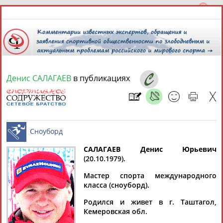
Денис САЛАГАЕВ
в публикациях
7 августа 2026 года,
20:41
СПОРТСМЕНЫ, ТРЕНЕРЫ И СПЕЦИАЛИСТЫ
13181
персон
Расширенный поиск
Найдено:
САЛАГАЕВ Денис Юрьевич
(20.10.1979).
Сноуборд
Мастер спорта международного
класса (сноуборд).
Родился и живет в г. Таштагол,
Аслаудин
Елена
Мария
Юлия
Кемеровская обл.
АБАЕВ
АБАИМОВА
АБАКУМОВА
АБАЛАКИНА