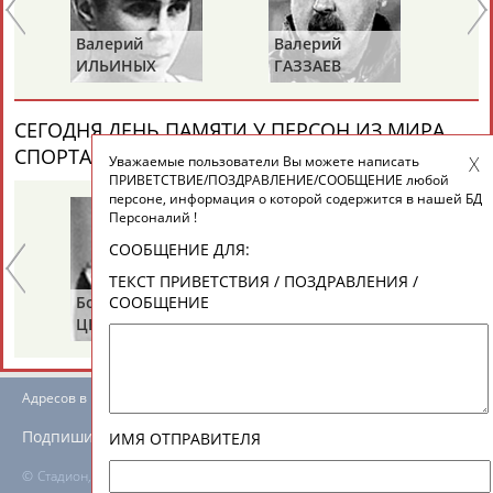
ЕЩЁ ПЕРСОНЫ
Валерий
Валерий
Вл
ИЛЬИНЫХ
ГАЗЗАЕВ
Р
24 персон из 13181
СЕГОДНЯ ДЕНЬ ПАМЯТИ У ПЕРСОН ИЗ МИРА
СПОРТА (6 ПЕРСОНАЛИЙ)
ВЕСЬ СПИСОК
Уважаемые пользователи Вы можете написать
ТАБЛО АКТИВНОСТИ
ПРИВЕТСТВИЕ/ПОЗДРАВЛЕНИЕ/СООБЩЕНИЕ любой
персоне, информация о которой содержится в нашей БД
Персоналий !
ЦЕЛИ ПРОЕКТА
КОНТАКТЫ
НАШИ КНОПКИ
РЕКЛАМА
СООБЩЕНИЕ ДЛЯ:
ТЕКСТ ПРИВЕТСТВИЯ / ПОЗДРАВЛЕНИЯ /
Борис
Анатолий
Ал
СООБЩЕНИЕ
ЦЫБИН
РАХЛИН
ЯГ
Вопросы сотрудничества и совместной деятельности
inform@infosport.ru
Адресов в новостной рассылке: 996
Подпишись
ИМЯ ОТПРАВИТЕЛЯ
©
Стадион, 1998-2026