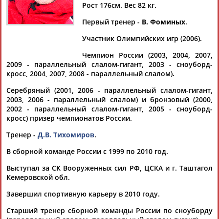
Рост 176см. Вес 82 кг.
Первый тренер -
В. Фоминых
.
Участник Олимпийских игр (2006).
Дмитрий
Тамилла
Рамазан
Ростом
АБАРЕНОВ
АБАСОВА
АБАЧАРАЕВ
АБАШИДЗЕ
Чемпион России (2003, 2004, 2007,
2009 - параллельный слалом-гигант, 2003 - сноуборд-
кросс, 2004, 2007, 2008 - параллельный слалом).
Серебряный (2001, 2006 - параллельный слалом-гигант,
2003, 2006 - параллельный слалом) и бронзовый (2000,
Флюра
Татьяна
Акжана
Артур
2002 - параллельный слалом-гигант, 2005 - сноуборд-
АББАТЕ-
АББЯСОВА
АБДИКАРИМОВА
АБДРАХМАНОВ
кросс) призер чемпионатов России.
БУЛАТОВА
Тренер -
Д.В. Тихомиров
.
В сборной команде России с 1999 по 2010 год.
Выступал за СК Вооруженных сил РФ, ЦСКА и г. Таштагол
Кемеровской обл.
Завершил спортивную карьеру в 2010 году.
Старший тренер сборной команды России по сноуборду