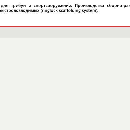
 для трибун и спортсооружений. Производство сборно-раз
орошо известной вам спортивной организации ил
ыстровозводимых (ringlock scaffolding system).
авить, пожалуйста, вы можете это сделать самост