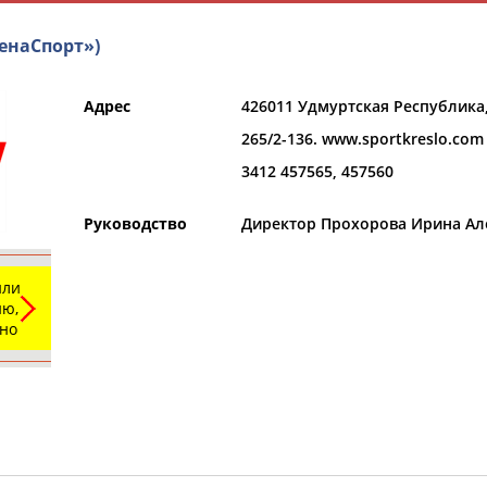
енаСпорт»)
Адрес
426011 Удмуртская Республика,
265/2-136. www.sportkreslo.com
3412 457565, 457560
Руководство
Директор Прохорова Ирина Ал
РЕСУРСНАЯ ПЛОЩАДКА
ТАБЛО АК
или
ю,
ьно
Выберите регион
Выберите т