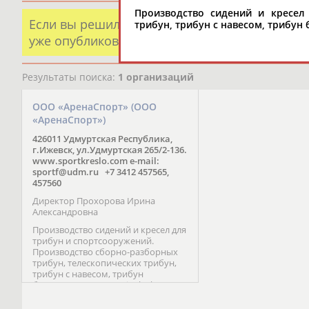
Производство сидений и кресел
Если вы решили разместить информацию о х
трибун, трибун с навесом, трибун б
уже опубликованных данных и хотите ее испр
Результаты поиска:
1 организаций
ООО «АренаСпорт» (ООО
«АренаСпорт»)
426011 Удмуртская Республика,
г.Ижевск, ул.Удмуртская 265/2-136.
www.sportkreslo.com e-mail:
sportf@udm.ru +7 3412 457565,
457560
Директор Прохорова Ирина
Александровна
Производство сидений и кресел для
трибун и спортсооружений.
Производство сборно-разборных
трибун, телескопических трибун,
трибун с навесом, трибун
быстровозводимых (ringlock
scaffolding system).