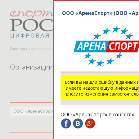
ООО «АренаСпорт» (ООО «Ар
Главная »
Организации спортивной отрасли
Организации спортивной отрасли
Если вы нашли ошибку в данных 
имеете недостающую информаци
внесите изменения самостоятел
ООО «АренаСпорт» в соцсетях: