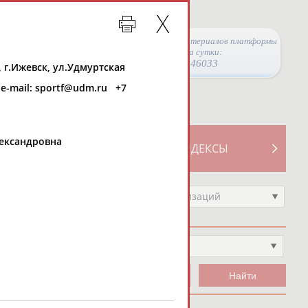
Просмотры материалов платформы
за сутки:
46033
 г.Ижевск, ул.Удмуртская
 e-mail: sportf@udm.ru +7
ександровна
ТИВНОСТИ
СВОДНЫЕ ИНДЕКСЫ
Выберите другой тип организаций
ип