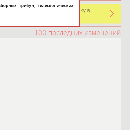
борных трибун, телескопических
и обнаружили какую-либо ошибку в
оятельно
100 последних изменений