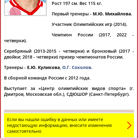
Рост 197 см. Вес 115 кг.
Первый тренеры -
М.Ю. Михайлова
.
Участник Олимпийских игр (2014).
Дмитрий
Тамилла
Рамазан
Ростом
АБАРЕНОВ
АБАСОВА
АБАЧАРАЕВ
АБАШИДЗЕ
Чемпион России (2017, 2022 -
четверки).
Серебряный (2013-2015 - четверки) и бронзовый (2017 -
двойки; 2018 - четверки) призер чемпионатов России.
Флюра
Татьяна
Акжана
Артур
Тренеры -
Е.Ю. Куликова
,
О.Г. Соколов
.
АББАТЕ-
АББЯСОВА
АБДИКАРИМОВА
АБДРАХМАНОВ
БУЛАТОВА
В сборной команде России с 2012 года.
Выступает за «Центр олимпийских видов спорта» (г.
Дмитров, Московская обл.), СДЮШОР (Санкт-Петербург).
Если вы нашли ошибку в данных или имеете
недостающую информацию, внесите изменения
самостоятельно