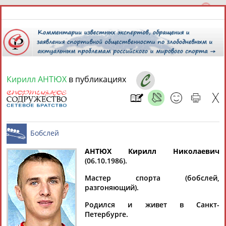
Кирилл АНТЮХ
в публикациях
9 августа 2026 года,
16:55
СПОРТСМЕНЫ, ТРЕНЕРЫ И СПЕЦИАЛИСТЫ
13181
персон
Расширенный поиск
Найдено:
АНТЮХ Кирилл Николаевич
(06.10.1986).
Бобслей
Мастер спорта (бобслей,
разгоняющий).
Родился и живет в Санкт-
Аслаудин
Елена
Мария
Юлия
Петербурге.
АБАЕВ
АБАИМОВА
АБАКУМОВА
АБАЛАКИНА