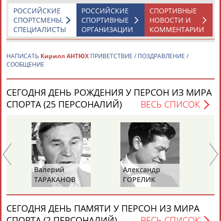
РОССИЙСКИЕ
РОССИЙСКИЕ
СПОРТИВНЫЕ
СПОРТСМЕНЫ,
СПОРТИВНЫЕ
НОВОСТИ И
СПЕЦИАЛИСТЫ
ОРГАНИЗАЦИИ
КОММЕНТАРИИ
НАПИСАТЬ
Кирилл АНТЮХ
ПРИВЕТСТВИЕ / ПОЗДРАВЛЕНИЕ /
СООБЩЕНИЕ
Каримжан
Аделя
Андрей
Герман
АБДРАХМАНОВ
АБДРАХМАНОВА
АБДУВАЛИЕВ
АБДУЛАЕВ
СЕГОДНЯ ДЕНЬ РОЖДЕНИЯ У ПЕРСОН ИЗ МИРА
СПОРТА (25 ПЕРСОНАЛИЙ)
ВЕСЬ СПИСОК
Рамазан
Тагир
Камиль
Загалав
АБДУЛАЕВ
АБДУЛАЕВ
АБДУЛАЗИЗОВ
АБДУЛБЕКОВ
Валерий
Александр
Зу
ТАРАКАНОВ
ГОРЕЛИК
СА
Камалудин
Абдула
Магомед
Назир
АБДУЛДАУДОВ
АБДУЛЖАЛИЛОВ
АБДУЛКАГИРОВ
АБДУЛЛАЕВ
СЕГОДНЯ ДЕНЬ ПАМЯТИ У ПЕРСОН ИЗ МИРА
СПОРТА (2 ПЕРСОНАЛИЙ)
ВЕСЬ СПИСОК