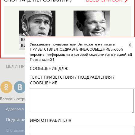
ЕЩЁ ПЕРСОНЫ
24 персон из 13181
Владимир
Володар
Уважаемые пользователи Вы можете написать
ТАБЛО АКТИВНОСТИ
ВИКУЛОВ
ЗВЕЗДКИН
ПРИВЕТСТВИЕ/ПОЗДРАВЛЕНИЕ/СООБЩЕНИЕ любой
персоне, информация о которой содержится в нашей БД
Персоналий !
ЦЕЛИ ПРОЕКТА
КОНТАКТЫ
НАШИ КНОПКИ
РЕКЛАМА
СООБЩЕНИЕ ДЛЯ:
ТЕКСТ ПРИВЕТСТВИЯ / ПОЗДРАВЛЕНИЯ /
СООБЩЕНИЕ
Вопросы сотрудничества и совместной деятельности
inform@infosport.ru
Адресов в новостной рассылке: 996
Подпишись
ИМЯ ОТПРАВИТЕЛЯ
©
Стадион, 1998-2026