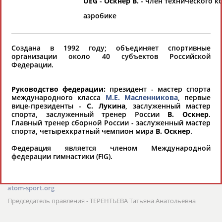
UEG
-
Оскнер В.
- член технического к
хорошо известной вам спортивной
аэробике
организации или обнаружили какую-либо
ошибку в уже опубликованных данных и
хотите ее исправить, пожалуйста, вы можете
Создана в 1992 году; объединяет спортивные
организации около 40 субъектов Российской
это сделать самостоятельно
Федерации.
Результаты поиска:
207 организаций
Руководство федерации:
президент - мастер спорта
международного класса
М.Е. Масленникова
, первые
100 последних изменений
вице-президенты -
С. Лукина
, заслуженный мастер
спорта, заслуженный тренер России
В. Оскнер
.
Главный тренер сборной России - заслуженный мастер
Автономная некоммерческая организация по спортивно-
спорта, четырехкратный чемпион мира
В. Оскнер
.
оздоровительной работе «Атом-спорт» (АНО «Атом-
спорт»)
Федерация является членом Международной
123098, г. Москва, ул. Живописная, 21
федерации гимнастики (FIG).
Тел.: (495) 947-27-96, 947-40-51, 947-40-51
Факс: (495) 947-19-65
Email:
atom-sport@list.ru
atom-sport.org
Председатель правления - ТЕРЕНТЬЕВА Татьяна Анатольевна