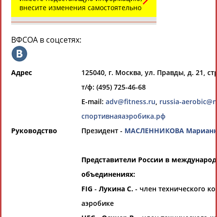
Всероссийские спортивные организации
внесите изменения самостоятельно
РЕСУРСНАЯ ПЛОЩАДКА
Просмотры
материалов
платформы за
ВФСОА в соцсетях:
сутки:
47261
Выберите другой тип организаций
Адрес
125040, г. Москва, ул. Правды, д. 21, стр
т/ф: (495) 725-46-68
Органы управления, федерации,
ВУЗы, Академии и т.п.
E-mail:
adv@fitness.ru
,
russia-aerobic@m
Выберите из списка
спортивнаяаэробика.рф
Руководство
Президент -
МАСЛЕННИКОВА Марианна
Вид спорта
Выберите из списка
Представители России в междунаро
объединениях:
FIG
-
Лукина С.
- член технического к
аэробике
Если вы решили разместить информацию о