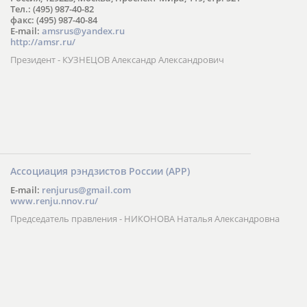
Тел.: (495) 987-40-82
факс: (495) 987-40-84
E-mail:
amsrus@yandex.ru
http://amsr.ru/
Президент - КУЗНЕЦОВ Александр Александрович
Ассоциация рэндзистов России (АРР)
E-mail:
renjurus@gmail.com
www.renju.nnov.ru/
Председатель правления - НИКОНОВА Наталья Александровна