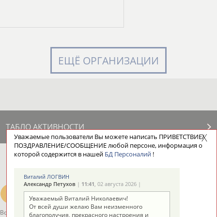
ЕЩЁ ОРГАНИЗАЦИИ
ТАБЛО АКТИВНОСТИ
Уважаемые пользователи Вы можете написать ПРИВЕТСТВИЕ/
ПОЗДРАВЛЕНИЕ/СООБЩЕНИЕ любой персоне, информация о
которой содержится в нашей
БД Персоналий
!
ЦЕЛИ ПРОЕКТА
КОНТАКТЫ
НАШИ КНОПКИ
РЕКЛАМА
Виталий ЛОГВИН
Александр Петухов
|
11:41
, 02 августа 2026 |
Уважаемый Виталий Николаевич!
От всей души желаю Вам неизменного
Вопросы сотрудничества и совместной деятельности
inform@infosport.ru
благополучия, прекрасного настроения и