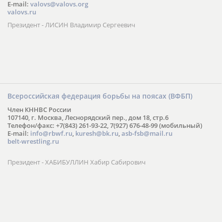
E-mail:
valovs@valovs.org
valovs.ru
Президент - ЛИСИН Владимир Сергеевич
Всероссийская федерация борьбы на поясах (ВФБП)
Член КННВС России
107140, г. Москва, Леснорядский пер., дом 18, стр.6
Телефон/факс: +7(843) 261-93-22, 7(927) 676-48-99 (мобильный)
E-mail:
info@rbwf.ru
,
kuresh@bk.ru
,
asb-fsb@mail.ru
belt-wrestling.ru
Президент - ХАБИБУЛЛИН Хабир Сабирович