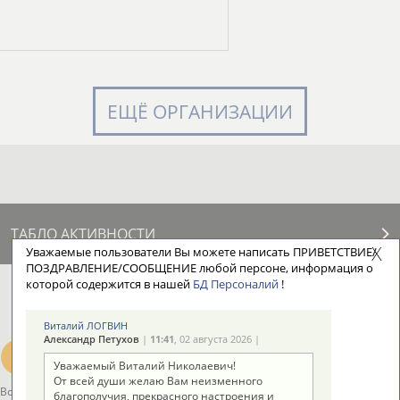
ЕЩЁ ОРГАНИЗАЦИИ
ТАБЛО АКТИВНОСТИ
Уважаемые пользователи Вы можете написать ПРИВЕТСТВИЕ/
ПОЗДРАВЛЕНИЕ/СООБЩЕНИЕ любой персоне, информация о
которой содержится в нашей
БД Персоналий
!
ЦЕЛИ ПРОЕКТА
КОНТАКТЫ
НАШИ КНОПКИ
РЕКЛАМА
Виталий ЛОГВИН
Александр Петухов
|
11:41
, 02 августа 2026 |
Уважаемый Виталий Николаевич!
От всей души желаю Вам неизменного
Вопросы сотрудничества и совместной деятельности
inform@infosport.ru
благополучия, прекрасного настроения и