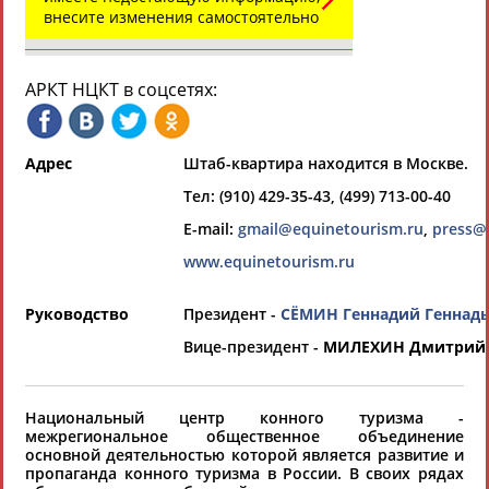
Всероссийские спортивные организации
внесите изменения самостоятельно
РЕСУРСНАЯ ПЛОЩАДКА
Просмотры
материалов
платформы за
АРКТ НЦКТ в соцсетях:
сутки:
47676
Выберите другой тип организаций
Адрес
Штаб-квартира находится в Москве.
Тел: (910) 429-35-43, (499) 713-00-40
Органы управления, федерации,
ВУЗы, Академии и т.п.
E-mail:
gmail@equinetourism.ru
,
press@
Выберите из списка
www.equinetourism.ru
Вид спорта
Руководство
Президент -
СЁМИН Геннадий Геннад
Выберите из списка
Вице-президент -
МИЛЕХИН Дмитрий
Национальный центр конного туризма -
межрегиональное общественное объединение
основной деятельностью которой является развитие и
пропаганда конного туризма в России. В своих рядах
Если вы решили разместить информацию о