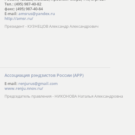
Тел.: (495) 987-40-82
факс: (495) 987-40-84
E-mail:
amsrus@yandex.ru
http://amsr.ru/
Президент - КУЗНЕЦОВ Александр Александрович
Ассоциация рэндзистов России (АРР)
E-mail:
renjurus@gmail.com
www.renju.nnov.ru/
Председатель правления - НИКОНОВА Наталья Александровна