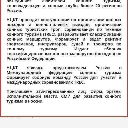
объединяет любителей конного туризма,
хорошо известной вам спортивной
коневладельцев и конные клубы более 20 регионов
России.
организации или обнаружили какую-либо
ошибку в уже опубликованных данных и
НЦКТ проводит консультации по организации конных
походов и конно-полевых выездов, организации
хотите ее исправить, пожалуйста, вы можете
конных туристских троп, соревнований по технике
это сделать самостоятельно
конного туризма (TREC), разрабатывает классификации
конных маршрутов. Формирует и ведет рейтинг
спортсменов, инструкторов, судей и тренеров по
Результаты поиска:
207 организаций
конному туризму. Издает сборник
классифицированных конных маршрутов (походов) по
100 последних изменений
Российской Федерации.
НЦКТ являясь представителем России в
Автономная некоммерческая организация по спортивно-
Международной федерации конного туризма
оздоровительной работе «Атом-спорт» (АНО «Атом-
формирует сборную команду России для участия в
спорт»)
международных соревнованиях TREC.
123098, г. Москва, ул. Живописная, 21
Приглашаем заинтересованных лиц, фирм, органы
Тел.: (495) 947-27-96, 947-40-51, 947-40-51
исполнительной власти, СМИ для развития конного
Факс: (495) 947-19-65
туризма в России.
Email:
atom-sport@list.ru
atom-sport.org
Председатель правления - ТЕРЕНТЬЕВА Татьяна Анатольевна