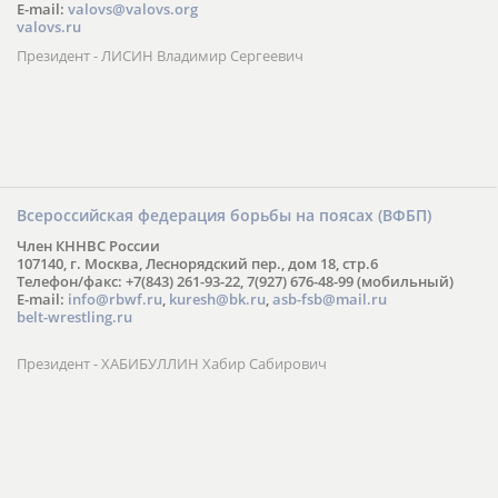
E-mail:
valovs@valovs.org
valovs.ru
Президент - ЛИСИН Владимир Сергеевич
Всероссийская федерация борьбы на поясах (ВФБП)
Член КННВС России
107140, г. Москва, Леснорядский пер., дом 18, стр.6
Телефон/факс: +7(843) 261-93-22, 7(927) 676-48-99 (мобильный)
E-mail:
info@rbwf.ru
,
kuresh@bk.ru
,
asb-fsb@mail.ru
belt-wrestling.ru
Президент - ХАБИБУЛЛИН Хабир Сабирович