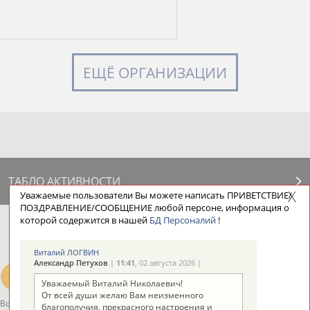
ЕЩЁ ОРГАНИЗАЦИИ
ТАБЛО АКТИВНОСТИ
Уважаемые пользователи Вы можете написать ПРИВЕТСТВИЕ/
ПОЗДРАВЛЕНИЕ/СООБЩЕНИЕ любой персоне, информация о
которой содержится в нашей
БД Персоналий
!
ЦЕЛИ ПРОЕКТА
КОНТАКТЫ
НАШИ КНОПКИ
РЕКЛАМА
Виталий ЛОГВИН
Александр Петухов
|
11:41
, 02 августа 2026 |
Уважаемый Виталий Николаевич!
От всей души желаю Вам неизменного
Вопросы сотрудничества и совместной деятельности
inform@infosport.ru
благополучия, прекрасного настроения и