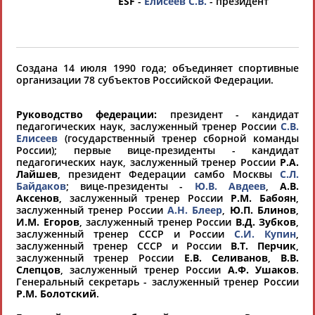
ESF
-
Елисеев С.В.
- президент
хорошо известной вам спортивной
организации или обнаружили какую-либо
ошибку в уже опубликованных данных и
хотите ее исправить, пожалуйста, вы можете
Создана 14 июля 1990 года; объединяет спортивные
организации 78 субъектов Российской Федерации.
это сделать самостоятельно
Руководство федерации:
президент - кандидат
Результаты поиска:
207 организаций
педагогических наук, заслуженный тренер России
С.В.
Елисеев
(государственный тренер сборной команды
100 последних изменений
России); первые вице-президенты - кандидат
педагогических наук, заслуженный тренер России
Р.А.
Лайшев
, президент Федерации самбо Москвы
С.Л.
Автономная некоммерческая организация по спортивно-
Байдаков
; вице-президенты -
Ю.В. Авдеев
,
А.В.
оздоровительной работе «Атом-спорт» (АНО «Атом-
Аксенов
, заслуженный тренер России
Р.М. Бабоян
,
спорт»)
заслуженный тренер России
А.Н. Блеер
,
Ю.П. Блинов
,
123098, г. Москва, ул. Живописная, 21
И.М. Егоров
, заслуженный тренер России
В.Д. Зубков
,
Тел.: (495) 947-27-96, 947-40-51, 947-40-51
заслуженный тренер СССР и России
С.И. Купин
,
Факс: (495) 947-19-65
заслуженный тренер СССР и России
В.Т. Перчик
,
Email:
atom-sport@list.ru
заслуженный тренер России
Е.В. Селиванов
,
В.В.
atom-sport.org
Слепцов
, заслуженный тренер России
А.Ф. Ушаков
.
Генеральный секретарь - заслуженный тренер России
Председатель правления - ТЕРЕНТЬЕВА Татьяна Анатольевна
Р.М. Болотский
.