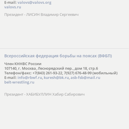
E-mail:
valovs@valovs.org
valovs.ru
Президент - ЛИСИН Владимир Сергеевич
Всероссийская федерация борьбы на поясах (ВФБП)
Член КННВС России
107140, г. Москва, Леснорядский пер., дом 18, стр.6
Телефон/факс: +7(843) 261-93-22, 7(927) 676-48-99 (мобильный)
E-mail:
info@rbwf.ru
,
kuresh@bk.ru
,
asb-fsb@mail.ru
belt-wrestling.ru
Президент - ХАБИБУЛЛИН Хабир Сабирович