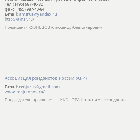
Тел.: (495) 987-40-82
факс: (495) 987-40-84
E-mail:
amsrus@yandex.ru
http://amsr.ru/
Президент - КУЗНЕЦОВ Александр Александрович
Ассоциация рэндзистов России (АРР)
E-mail:
renjurus@gmail.com
www.renju.nnov.ru/
Председатель правления - НИКОНОВА Наталья Александровна