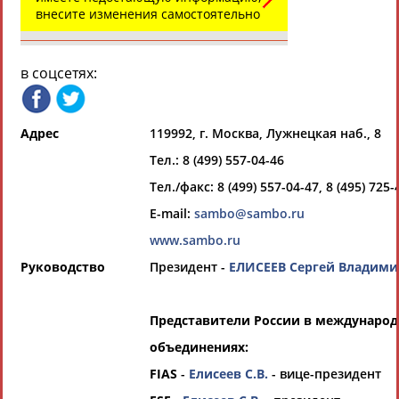
Всероссийские спортивные организации
внесите изменения самостоятельно
РЕСУРСНАЯ ПЛОЩАДКА
Просмотры
материалов
платформы за
в соцсетях:
сутки:
49006
Выберите другой тип организаций
Адрес
119992, г. Москва, Лужнецкая наб., 8
Тел.: 8 (499) 557-04-46
Органы управления, федерации,
ВУЗы, Академии и т.п.
Тел./факс: 8 (499) 557-04-47, 8 (495) 725-
Выберите из списка
E-mail:
sambo@sambo.ru
www.sambo.ru
Вид спорта
Руководство
Президент -
ЕЛИСЕЕВ Сергей Владим
Выберите из списка
Представители России в междунаро
объединениях:
FIAS
-
Елисеев С.В.
- вице-президент
Если вы решили разместить информацию о