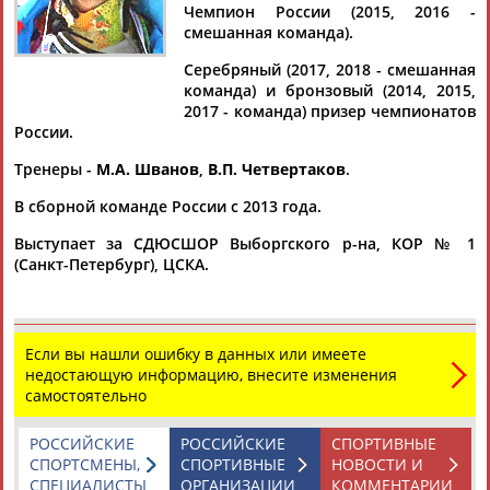
Чемпион России (2015, 2016 -
смешанная команда).
Серебряный (2017, 2018 - смешанная
команда) и бронзовый (2014, 2015,
Дмитрий
Тамилла
Рамазан
Ростом
2017 - команда) призер чемпионатов
АБАРЕНОВ
АБАСОВА
АБАЧАРАЕВ
АБАШИДЗЕ
России.
Тренеры -
М.А. Шванов
,
В.П. Четвертаков
.
В сборной команде России с 2013 года.
Флюра
Татьяна
Акжана
Артур
Выступает за СДЮСШОР Выборгского р-на, КОР № 1
АББАТЕ-
АББЯСОВА
АБДИКАРИМОВА
АБДРАХМАНОВ
(Санкт-Петербург), ЦСКА.
БУЛАТОВА
Если вы нашли ошибку в данных или имеете
недостающую информацию, внесите изменения
самостоятельно
РОССИЙСКИЕ
РОССИЙСКИЕ
СПОРТИВНЫЕ
СПОРТСМЕНЫ,
СПОРТИВНЫЕ
НОВОСТИ И
СПЕЦИАЛИСТЫ
ОРГАНИЗАЦИИ
КОММЕНТАРИИ