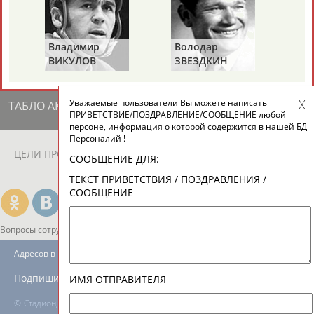
ЕЩЁ ПЕРСОНЫ
Владимир
Володар
24 персон из 13181
ВИКУЛОВ
ЗВЕЗДКИН
Уважаемые пользователи Вы можете написать
ТАБЛО АКТИВНОСТИ
ПРИВЕТСТВИЕ/ПОЗДРАВЛЕНИЕ/СООБЩЕНИЕ любой
персоне, информация о которой содержится в нашей БД
Персоналий !
ЦЕЛИ ПРОЕКТА
КОНТАКТЫ
НАШИ КНОПКИ
РЕКЛАМА
СООБЩЕНИЕ ДЛЯ:
ТЕКСТ ПРИВЕТСТВИЯ / ПОЗДРАВЛЕНИЯ /
СООБЩЕНИЕ
Вопросы сотрудничества и совместной деятельности
inform@infosport.ru
Адресов в новостной рассылке: 996
Подпишись
ИМЯ ОТПРАВИТЕЛЯ
©
Стадион, 1998-2026