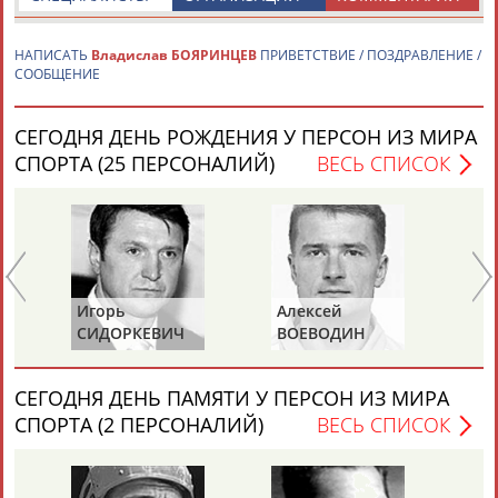
НАПИСАТЬ
Владислав БОЯРИНЦЕВ
ПРИВЕТСТВИЕ / ПОЗДРАВЛЕНИЕ /
СООБЩЕНИЕ
СЕГОДНЯ ДЕНЬ РОЖДЕНИЯ У ПЕРСОН ИЗ МИРА
Каримжан
Аделя
Андрей
Герман
СПОРТА (25 ПЕРСОНАЛИЙ)
ВЕСЬ СПИСОК
АБДРАХМАНОВ
АБДРАХМАНОВА
АБДУВАЛИЕВ
АБДУЛАЕВ
Рамазан
Тагир
Камиль
Загалав
Игорь
Алексей
Ан
АБДУЛАЕВ
АБДУЛАЕВ
АБДУЛАЗИЗОВ
АБДУЛБЕКОВ
СИДОРКЕВИЧ
ВОЕВОДИН
К
СЕГОДНЯ ДЕНЬ ПАМЯТИ У ПЕРСОН ИЗ МИРА
Камалудин
Абдула
Магомед
Назир
СПОРТА (2 ПЕРСОНАЛИЙ)
ВЕСЬ СПИСОК
АБДУЛДАУДОВ
АБДУЛЖАЛИЛОВ
АБДУЛКАГИРОВ
АБДУЛЛАЕВ