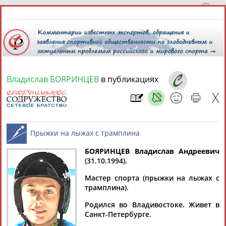
Владислав БОЯРИНЦЕВ
в публикациях
9 августа 2026 года,
06:26
СПОРТСМЕНЫ, ТРЕНЕРЫ И СПЕЦИАЛИСТЫ
13181
персон
Расширенный поиск
Найдено:
БОЯРИНЦЕВ Владислав Андреевич
(31.10.1994).
Прыжки на лыжах с трамплина
Мастер спорта (прыжки на лыжах с
трамплина).
Родился во Владивостоке. Живет в
Аслаудин
Елена
Мария
Юлия
Санкт-Петербурге.
АБАЕВ
АБАИМОВА
АБАКУМОВА
АБАЛАКИНА