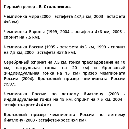
Дмитрий
Тамилла
Рамазан
Ростом
АБАРЕНОВ
АБАСОВА
АБАЧАРАЕВ
АБАШИДЗЕ
Первый тренер -
В. Стольников
.
Чемпионка мира (2000 - эстафета 4х7,5 км, 2003 - эстафета
4х6 км).
Акжана
Артур
АБДИКАРИМОВА
АБДРАХМАНОВ
Чемпионка Европы (1999, 2004 - эстафета 4х6 км, 2005 -
Флюра
Татьяна
спринт на 7,5 км).
АББАТЕ-
АББЯСОВА
БУЛАТОВА
Чемпионка России (1995 - эстафета 4х5 км, 1999 - спринт
на 7,5 км, 2000 - эстафета 4х7,5 км).
Серебряный (спринт на 7,5 км, гонка преследования на 10
км, патрульная гонка на 20 км) и бронзовый
(индивидуальная гонка на 15 км) призер чемпионата
России (2004). Бронзовый призер чемпионата России
(1997).
Чемпионка России по летнему биатлону (2003 -
индивидуальная гонка на 15 км, спринт на 7,5 км, 2004 -
эстафета-кросс 4х4 км).
Бронзовый призер чемпионата России по летнему
биатлону (2003 - эстафета-кросс 4х4 км).