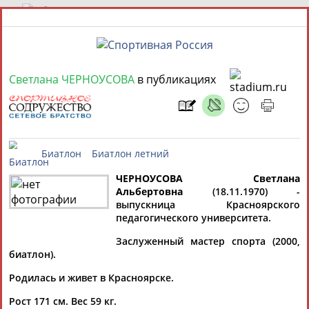
8 августа 2026 года,
08:56
Светлана ЧЕРНОУСОВА
в публикациях
СПОРТСМЕНЫ, ТРЕНЕРЫ И СПЕЦИАЛИСТЫ
13181
персон
Расширенный поиск
Найдено:
ЧЕРНОУСОВА Светлана
Альбертовна
(18.11.1970) -
Биатлон
Биатлон летний
выпускница Красноярского
Елена
Мария
Юлия
педагогического университета.
АБАИМОВА
АБАКУМОВА
АБАЛАКИНА
Аслаудин
Заслуженный мастер спорта (2000,
АБАЕВ
биатлон).
Родилась и живет в Красноярске.
Рост 171 см. Вес 59 кг.