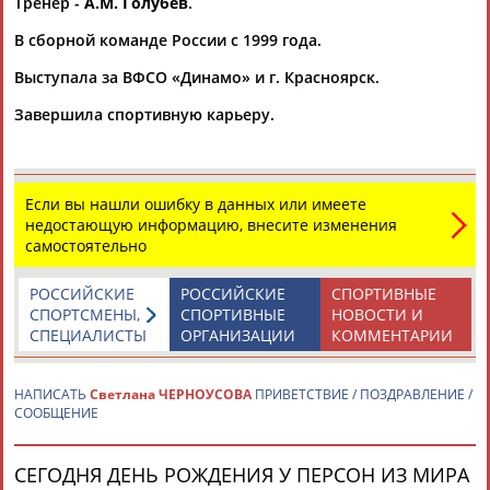
Тренер -
А.М. Голубев
.
Герман
АБДУЛАЕВ
Каримжан
Аделя
Андрей
В сборной команде России с 1999 года.
АБДРАХМАНОВ
АБДРАХМАНОВА
АБДУВАЛИЕВ
Выступала за ВФСО «Динамо» и г. Красноярск.
Завершила спортивную карьеру.
Рамазан
Тагир
Камиль
Загалав
АБДУЛАЕВ
АБДУЛАЕВ
АБДУЛАЗИЗОВ
АБДУЛБЕКОВ
Если вы нашли ошибку в данных или имеете
недостающую информацию, внесите изменения
самостоятельно
Магомед
АБДУЛКАГИРОВ
Камалудин
Абдула
Назир
РОССИЙСКИЕ
РОССИЙСКИЕ
СПОРТИВНЫЕ
АБДУЛДАУДОВ
АБДУЛЖАЛИЛОВ
АБДУЛЛАЕВ
СПОРТСМЕНЫ,
СПОРТИВНЫЕ
НОВОСТИ И
СПЕЦИАЛИСТЫ
ОРГАНИЗАЦИИ
КОММЕНТАРИИ
НАПИСАТЬ
Светлана ЧЕРНОУСОВА
ПРИВЕТСТВИЕ / ПОЗДРАВЛЕНИЕ /
ЕЩЁ ПЕРСОНЫ
СООБЩЕНИЕ
СЕГОДНЯ ДЕНЬ РОЖДЕНИЯ У ПЕРСОН ИЗ МИРА
24 персон из 13181