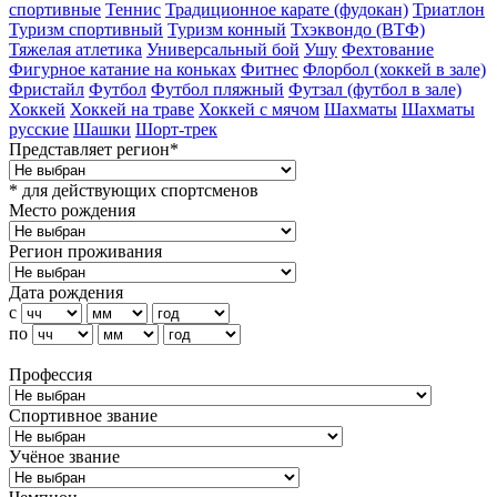
спортивные
Теннис
Традиционное карате (фудокан)
Триатлон
Туризм cпортивный
Туризм конный
Тхэквондо (ВТФ)
Тяжелая атлетика
Универсальный бой
Ушу
Фехтование
Фигурное катание на коньках
Фитнес
Флорбол (хоккей в зале)
Фристайл
Футбол
Футбол пляжный
Футзал (футбол в зале)
Хоккей
Хоккей на траве
Хоккей с мячом
Шахматы
Шахматы
русские
Шашки
Шорт-трек
Представляет регион*
* для действующих спортсменов
Место рождения
Регион проживания
Дата рождения
с
по
Профессия
Спортивное звание
Учёное звание