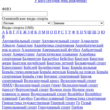
У кого сегодня день рождения?
ФИО
Олимпийские виды спорта
Виды спорта (160):
А
Б
В
Г
Д
Е
Ж
З
И
К
Л
М
Н
О
П
Р
С
Т
У
Ф
Х
Ц
Ч
Ш
Щ
Э
Ю
Я
Автомобильный спорт
Автомодельный спорт
Аджилити
Айкидо
Акватлон
Акробатика спортивная
Акробатический
рок-н-ролл
Альпинизм
Американский футбол
Арбалетный
спорт
Армрестлинг
Артистическое плавание
Аэробика
спортивная
Бадминтон
Баскетбол
Бейсбол
Биатлон
Биатлон
ачери
Биатлон индейский
Биатлон летний
Бильярдный спорт
Блицспринт
Бобслей
Бодибилдинг
Бокс
Борьба вольная
Борьба греко-римская
Борьба женская
Борьба на поясах
Борьба
спортивная
Борьба сумо
Боулинг спортивный
Бридж
спортивный
Велосипедный кросс
Велосипедный спорт
(BMX)
Велосипедный спорт (трек)
Велосипедный спорт
(шоссе)
Вертолетный спорт
Водное поло
Водное поло
пляжное и мини
Воднолыжный спорт
Волейбол
Волейбол
пляжный
Гандбол
Гандбол пляжный
Гимнастика спортивная
Гимнастика художественная
Гиревой спорт
Го
Гольф
Горнолыжный спорт
Городошный спорт
Гребля