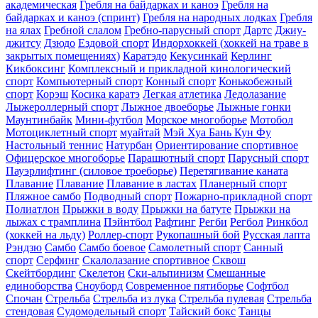
академическая
Гребля на байдарках и каноэ
Гребля на
байдарках и каноэ (спринт)
Гребля на народных лодках
Гребля
на ялах
Гребной слалом
Гребно-парусный спорт
Дартс
Джиу-
джитсу
Дзюдо
Ездовой спорт
Индорхоккей (хоккей на траве в
закрытых помещениях)
Каратэдо
Кекусинкай
Керлинг
Кикбоксинг
Комплексный и прикладной кинологический
спорт
Компьютерный спорт
Конный спорт
Конькобежный
спорт
Корэш
Косика каратэ
Легкая атлетика
Ледолазание
Лыжероллерный спорт
Лыжное двоеборье
Лыжные гонки
Маунтинбайк
Мини-футбол
Морское многоборье
Мотобол
Мотоциклетный спорт
муайтай
Мэй Хуа Бань Кун Фу
Настольный теннис
Натурбан
Ориентирование cпортивное
Офицерское многоборье
Парашютный спорт
Парусный спорт
Пауэрлифтинг (силовое троеборье)
Перетягивание каната
Плавание
Плавание
Плавание в ластах
Планерный спорт
Пляжное самбо
Подводный спорт
Пожарно-прикладной спорт
Полиатлон
Прыжки в воду
Прыжки на батуте
Прыжки на
лыжах с трамплина
Пэйнтбол
Рафтинг
Регби
Регбол
Ринкбол
(хоккей на льду)
Роллер-спорт
Рукопашный бой
Русская лапта
Рэндзю
Самбо
Самбо боевое
Самолетный спорт
Санный
спорт
Серфинг
Скалолазание спортивное
Сквош
Скейтбординг
Скелетон
Ски-альпинизм
Смешанные
единоборства
Сноуборд
Современное пятиборье
Софтбол
Спочан
Стрельба
Стрельба из лука
Стрельба пулевая
Стрельба
стендовая
Судомодельный спорт
Тайский бокс
Танцы