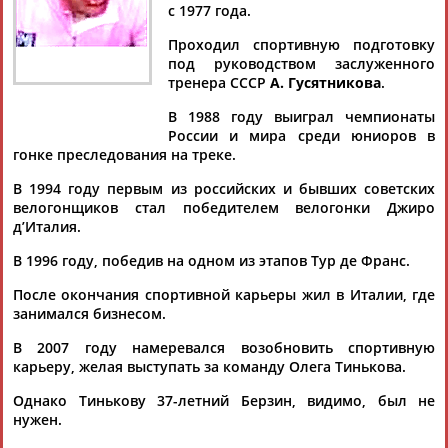
Дмитрий
Тамилла
Рамазан
Ростом
с 1977 года.
АБАРЕНОВ
АБАСОВА
АБАЧАРАЕВ
АБАШИДЗЕ
Проходил спортивную подготовку
под руководством заслуженного
тренера СССР
А. Гусятникова
.
Акжана
Татьяна
АБДИКАРИМОВА
АББЯСОВА
В 1988 году выиграл чемпионаты
Флюра
Артур
России и мира среди юниоров в
АББАТЕ-
АБДРАХМАНОВ
гонке преследования на треке.
БУЛАТОВА
В 1994 году первым из российских и бывших советских
велогонщиков стал победителем велогонки Джиро
д’Италия.
В 1996 году, победив на одном из этапов Тур де Франс.
После окончания спортивной карьеры жил в Италии, где
занимался бизнесом.
В 2007 году намеревался возобновить спортивную
карьеру, желая выступать за команду Олега Тинькова.
Однако Тинькову 37-летний Берзин, видимо, был не
нужен.