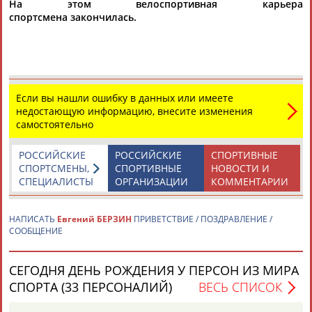
На этом велоспортивная карьера
спортсмена закончилась.
Каримжан
Аделя
Андрей
Герман
АБДРАХМАНОВ
АБДРАХМАНОВА
АБДУВАЛИЕВ
АБДУЛАЕВ
Если вы нашли ошибку в данных или имеете
недостающую информацию, внесите изменения
Рамазан
Тагир
Камиль
Загалав
самостоятельно
АБДУЛАЕВ
АБДУЛАЕВ
АБДУЛАЗИЗОВ
АБДУЛБЕКОВ
РОССИЙСКИЕ
РОССИЙСКИЕ
СПОРТИВНЫЕ
СПОРТСМЕНЫ,
СПОРТИВНЫЕ
НОВОСТИ И
СПЕЦИАЛИСТЫ
ОРГАНИЗАЦИИ
КОММЕНТАРИИ
Камалудин
Абдула
Магомед
Назир
АБДУЛДАУДОВ
АБДУЛЖАЛИЛОВ
АБДУЛКАГИРОВ
АБДУЛЛАЕВ
НАПИСАТЬ
Евгений БЕРЗИН
ПРИВЕТСТВИЕ / ПОЗДРАВЛЕНИЕ /
СООБЩЕНИЕ
ЕЩЁ ПЕРСОНЫ
СЕГОДНЯ ДЕНЬ РОЖДЕНИЯ У ПЕРСОН ИЗ МИРА
СПОРТА (33 ПЕРСОНАЛИЙ)
ВЕСЬ СПИСОК
24 персон из 13181