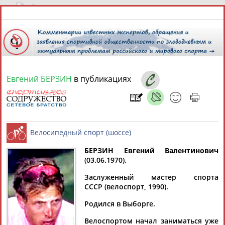
7 августа 2026 года,
07:18
СПОРТСМЕНЫ, ТРЕНЕРЫ И СПЕЦИАЛИСТЫ
Евгений БЕРЗИН
в публикациях
13181
персон
Расширенный поиск
Найдено:
БЕРЗИН Евгений Валентинович
(03.06.1970).
Аслаудин
Елена
Мария
Юлия
Велосипедный спорт (шоссе)
АБАЕВ
АБАИМОВА
АБАКУМОВА
АБАЛАКИНА
Заслуженный мастер спорта
СССР (велоспорт, 1990).
Родился в Выборге.
Велоспортом начал заниматься уже