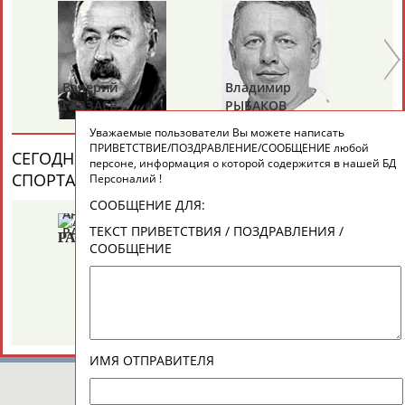
ТАБЛО АКТИВНОСТИ
Валерий
Владимир
Ал
ГАЗЗАЕВ
РЫБАКОВ
Д
ЦЕЛИ ПРОЕКТА
КОНТАКТЫ
НАШИ КНОПКИ
РЕКЛАМА
Уважаемые пользователи Вы можете написать
ПРИВЕТСТВИЕ/ПОЗДРАВЛЕНИЕ/СООБЩЕНИЕ любой
СЕГОДНЯ ДЕНЬ ПАМЯТИ У ПЕРСОН ИЗ МИРА
персоне, информация о которой содержится в нашей БД
СПОРТА (6 ПЕРСОНАЛИЙ)
ВЕСЬ СПИСОК
Персоналий !
СООБЩЕНИЕ ДЛЯ:
Анатолий
Александр
Ге
Вопросы сотрудничества и совместной деятельности
inform@infosport.ru
ТЕКСТ ПРИВЕТСТВИЯ / ПОЗДРАВЛЕНИЯ /
РАХЛИН
ЯГУБКИН
ТУ
СООБЩЕНИЕ
Адресов в новостной рассылке: 996
Подпишись
©
Стадион, 1998-2026
Разработка и поддержка ООО НАИТ «Стадион»
ИМЯ ОТПРАВИТЕЛЯ