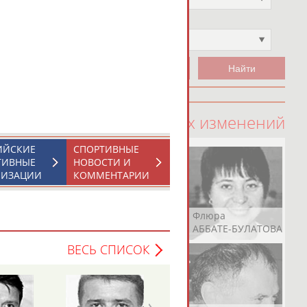
Чемпион
Не выбран
100 последних изменений
ИЙСКИЕ
СПОРТИВНЫЕ
ТИВНЫЕ
НОВОСТИ И
НИЗАЦИИ
КОММЕНТАРИИ
Рамазан
Ростом
Флюра
АБАЧАРАЕВ
АБАШИДЗЕ
АББАТЕ-БУЛАТОВА
ВЕСЬ СПИСОК