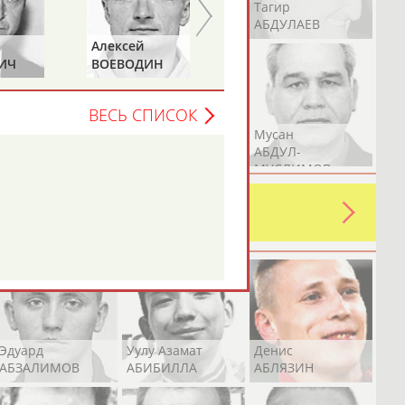
Герман
Рамазан
Тагир
АБДУЛАЕВ
АБДУЛАЕВ
АБДУЛАЕВ
Алексей
Андрей
ИЧ
ВОЕВОДИН
КАБАНОВ
ВЕСЬ СПИСОК
Аслан
Эмиль
Мусан
АБДУЛЛИН
АБДУЛЛИН
АБДУЛ-
МУСЛИМОВ
ь какую-либо ошибку в уже
 своей страны!
Эдуард
Уулу Азамат
Денис
АБЗАЛИМОВ
АБИБИЛЛА
АБЛЯЗИН