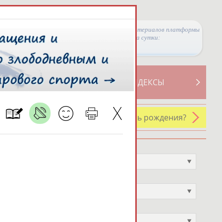
Просмотры материалов платформы
за сутки:
ТИВНОСТИ
СВОДНЫЕ ИНДЕКСЫ
У кого сегодня день рождения?
Профессия
Не выбран
Спортивное звание
Не выбран
Учёное звание
Не выбран