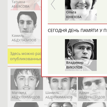
Татьяна
Акжана
Артур
АББЯСОВА
АБДИКАРИМОВА
АБДРАХМАНОВ
Зураб
Ольга
САКАНДЕЛИДЗЕ
КНЯЗЕВА
СЕГОДНЯ ДЕНЬ ПАМЯТИ У П
Камиль
Загалав
Камалудин
АБДУЛАЗИЗОВ
АБДУЛБЕКОВ
АБДУЛДАУДОВ
Здесь можно разместить информацию о хорошо изв
опубликованных записях. Страна должна знать свои
Владимир
ВИКУЛОВ
Магомед
Шамиль
Адлан
АБДУЛХАМИДОВ
АБДУРАХМАНОВ
АБДУРАШИДОВ