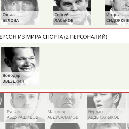
Каримжан
Аделя
Андрей
АБДРАХМАНОВ
АБДРАХМАНОВА
АБДУВАЛИЕВ
Ольга
Сергей
Игорь
БЕЛОВА
ЛАСЬКОВ
СИДОРКЕВ
ЕРСОН ИЗ МИРА СПОРТА (2 ПЕРСОНАЛИЙ)
Абдула
Магомед
Назир
АБДУЛЖАЛИЛОВ
АБДУЛКАГИРОВ
АБДУЛЛАЕВ
естном спортсмене, тренере, специалисте или исправит
х героев! Герои спорта - это одни из главных патриотов
Володар
ЗВЕЗДКИН
Рустам
Магомед
Нурлан
АБДУРАШИДОВ
АБДУСАЛАМОВ
АБДЫКАЛЫКОВ