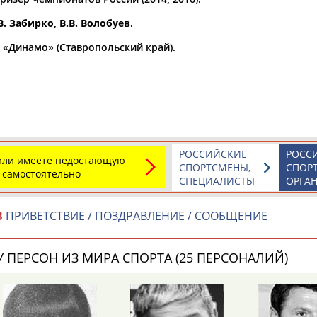
В. Забирко
,
В.В. Волобуев
.
а рождения
по
чч
мм
год
чч
мм
год
 «Динамо» (Ставропольский край).
РОССИЙСКИЕ
РОСС
 или имеете недостающую
СПОРТСМЕНЫ,
СПОР
 самостоятельно
СПЕЦИАЛИСТЫ
ОРГА
В
ПРИВЕТСТВИЕ / ПОЗДРАВЛЕНИЕ / СООБЩЕНИЕ
Юлия
Дмитрий
Тамилла
АБАЛАКИНА
АБАРЕНОВ
АБАСОВА
 ПЕРСОН ИЗ МИРА СПОРТА (25 ПЕРСОНАЛИЙ)