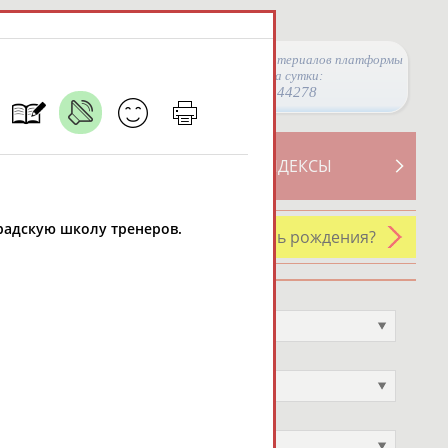
Просмотры материалов платформы
за сутки:
44278
ТИВНОСТИ
СВОДНЫЕ ИНДЕКСЫ
нградскую школу тренеров.
У кого сегодня день рождения?
Профессия
Не выбран
Спортивное звание
Не выбран
Учёное звание
Не выбран