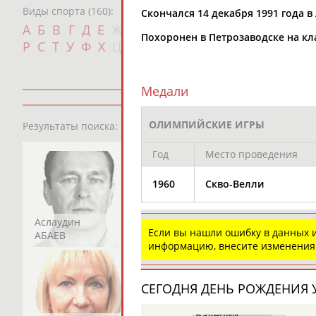
Виды спорта (160):
Скончался 14 декабря 1991 года в
Дат
А
Б
В
Г
Д
Е
Ж
З
И
К
Л
М
Н
О
П
Похоронен в Петрозаводске на кл
с
Р
С
Т
У
Ф
Х
Ц
Ч
Ш
Щ
Э
Ю
Я
Медали
13181
персон
ОЛИМПИЙСКИЕ ИГРЫ
Результаты поиска:
Год
Место проведения
1960
Скво-Велли
Аслаудин
Елена
Мария
Если вы нашли ошибку в данных
АБАЕВ
АБАИМОВА
АБАКУМОВА
информацию, внесите изменения
СЕГОДНЯ ДЕНЬ РОЖДЕНИЯ У
Валерий
Валерий