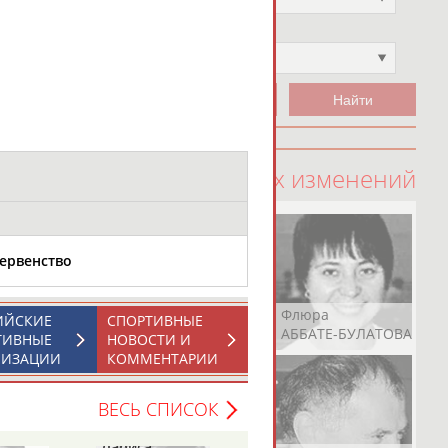
Чемпион
Не выбран
100 последних изменений
ервенство
Рамазан
Ростом
Флюра
ИЙСКИЕ
СПОРТИВНЫЕ
АБАЧАРАЕВ
АБАШИДЗЕ
АББАТЕ-БУЛАТОВА
ТИВНЫЕ
НОВОСТИ И
НИЗАЦИИ
КОММЕНТАРИИ
ВЕСЬ СПИСОК
Лариса
Петр