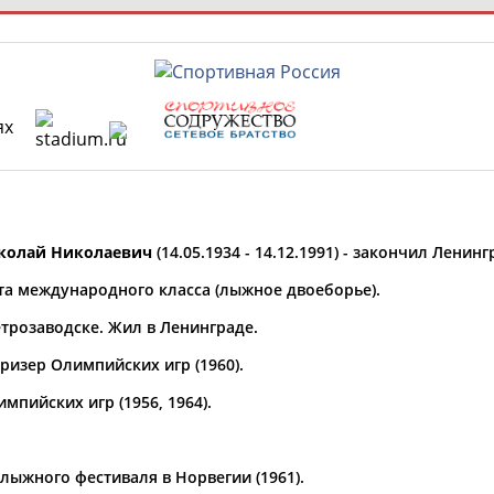
ях
РЕСУРСНАЯ ПЛОЩАДКА
ТАБЛО АК
 специалисты
колай Николаевич
(14.05.1934 - 14.12.1991) - закончил Лени
та международного класса (лыжное двоеборье).
етрозаводске. Жил в Ленинграде.
ставляет регион*
 выбран
ризер Олимпийских игр (1960).
* для действующих спортсменов
то рождения
мпийских игр (1956, 1964).
 выбран
ион проживания
ыжного фестиваля в Норвегии (1961).
 выбран