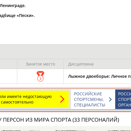
 Ленинграде.
а рождения
адбище «Пески».
по
чч
мм
год
чч
мм
год
Занятое место
Дисциплина
Лыжное двоеборье: Личное п
3
Юлия
Дмитрий
Тамилла
РОССИЙСКИЕ
РОСС
 или имеете недостающую
АБАЛАКИНА
АБАРЕНОВ
АБАСОВА
СПОРТСМЕНЫ,
СПОР
 самостоятельно
СПЕЦИАЛИСТЫ
ОРГА
 ПЕРСОН ИЗ МИРА СПОРТА (33 ПЕРСОНАЛИЙ)
Валерий
Владимир
Александр