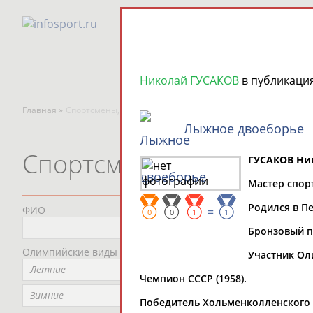
Николай ГУСАКОВ
в публикаци
Главная »
Спортсмены, тренеры и специалисты
Лыжное двоеборье
Спортсмены, тренеры и
ГУСАКОВ Ни
Мастер спор
Родился в П
ФИО
=
Пред
0
0
1
1
Не
Бронзовый п
Олимпийские виды спорта
Мес
Участник Оли
Летние
Не
Чемпион СССР (1958).
Рег
Зимние
Победитель Хольменколленского л
Не