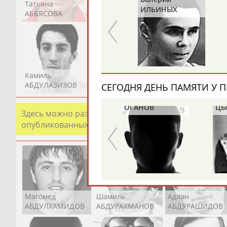
Татьяна
Акжана
Артур
ПУШКАРЕВ
ИЛЬИНЫХ
АББЯСОВА
АБДИКАРИМОВА
АБДРАХМАНОВ
Камиль
Загалав
Камалудин
АБДУЛАЗИЗОВ
АБДУЛБЕКОВ
АБДУЛДАУДОВ
СЕГОДНЯ ДЕНЬ ПАМЯТИ У П
Иван
Бо
Альгирдас
ОГАНОВ
ЦЫ
Здесь можно разместить информацию о хорошо изв
ЛАУРИТЕНАС
опубликованных записях. Страна должна знать свои
Магомед
Шамиль
Адлан
АБДУЛХАМИДОВ
АБДУРАХМАНОВ
АБДУРАШИДОВ