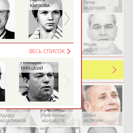
Герман
Рамазан
Тагир
КАРЛОВА
ТИМЧЕНКО
АБДУЛАЕВ
АБДУЛАЕВ
АБДУЛАЕВ
Аслан
Эмиль
Мусан
АБДУЛЛИН
АБДУЛЛИН
АБДУЛ-
ВЕСЬ СПИСОК
МУСЛИМОВ
Геннадий
ь какую-либо ошибку в уже
ТУРЕЦКИЙ
 своей страны!
Эдуард
Уулу Азамат
Денис
АБЗАЛИМОВ
АБИБИЛЛА
АБЛЯЗИН