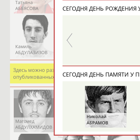
Татьяна
Акжана
Артур
СЕГОДНЯ ДЕНЬ РОЖДЕНИЯ У
АББЯСОВА
АБДИКАРИМОВА
АБДРАХМАНОВ
Николай
Анатолий
АВИЛОВ
БЫКОВ
Камиль
Загалав
Камалудин
АБДУЛАЗИЗОВ
АБДУЛБЕКОВ
АБДУЛДАУДОВ
Здесь можно разместить информацию о хорошо изв
СЕГОДНЯ ДЕНЬ ПАМЯТИ У П
опубликованных записях. Страна должна знать свои
Николай
Магомед
Шамиль
Адлан
АБРАМОВ
АБДУЛХАМИДОВ
АБДУРАХМАНОВ
АБДУРАШИДОВ