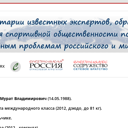
РЕСУРСНАЯ ПЛОЩАДКА
ТАБЛО АК
 специалисты
ях
ставляет регион*
 выбран
Мурат Владимирович
(14.05.1988).
* для действующих спортсменов
то рождения
а международного класса (2012, дзюдо, до 81 кг).
 выбран
ьчике.
ион проживания
 выбран
 (2012 - команда).