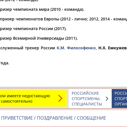
ризер чемпионата мира (2010 - команда).
а рождения
по
чч
мм
год
чч
мм
год
ризер чемпионатов Европы (2012 - лично; 2012, 2014 - команд
ризер чемпионата России (2017).
ризер Всемирной Универсиады (2011).
аслуженный тренер России
К.М. Философенко
,
Н.Х. Емкужев
года.
Юлия
Дмитрий
Тамилла
РОССИЙСКИЕ
РОСС
АБАЛАКИНА
АБАРЕНОВ
АБАСОВА
 или имеете недостающую
СПОРТСМЕНЫ,
СПОР
 самостоятельно
СПЕЦИАЛИСТЫ
ОРГА
ПРИВЕТСТВИЕ / ПОЗДРАВЛЕНИЕ / СООБЩЕНИЕ