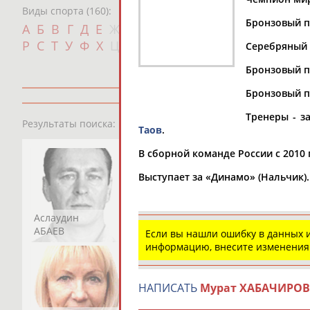
Виды спорта (160):
Бронзовый п
Дат
А
Б
В
Г
Д
Е
Ж
З
И
К
Л
М
Н
О
П
с
Р
С
Т
У
Ф
Х
Ц
Ч
Ш
Щ
Э
Ю
Я
Серебряный п
Бронзовый п
Бронзовый п
Тренеры - з
13181
персон
Результаты поиска:
Таов
.
В сборной команде России с 2010 
Выступает за «Динамо» (Нальчик).
Аслаудин
Елена
Мария
АБАЕВ
АБАИМОВА
АБАКУМОВА
Если вы нашли ошибку в данных
информацию, внесите изменения
НАПИСАТЬ
Мурат ХАБАЧИРОВ