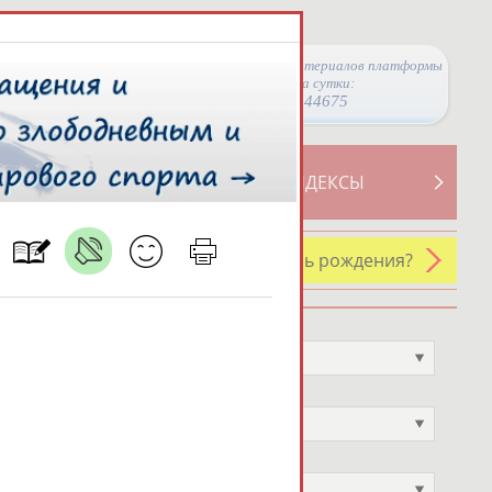
Просмотры материалов платформы
за сутки:
44675
ТИВНОСТИ
СВОДНЫЕ ИНДЕКСЫ
У кого сегодня день рождения?
Профессия
Не выбран
Спортивное звание
Не выбран
Учёное звание
Не выбран