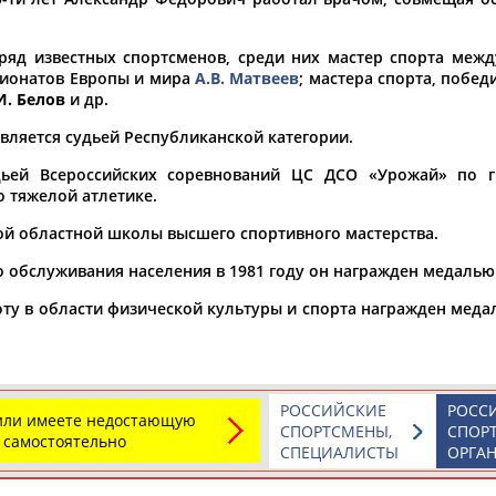
а рождения
ряд известных спортсменов, среди них мастер спорта межд
по
чч
мм
год
чч
мм
год
ионатов Европы и мира
А.В. Матвеев
; мастера спорта, побе
И. Белов
и др.
является судьей Республиканской категории.
ьей Всероссийских соревнований ЦС ДСО «Урожай» по г
о тяжелой атлетике.
ой областной школы высшего спортивного мастерства.
о обслуживания населения в 1981 году он награжден медалью
оту в области физической культуры и спорта награжден меда
Юлия
Дмитрий
Тамилла
АБАЛАКИНА
АБАРЕНОВ
АБАСОВА
РОССИЙСКИЕ
РОСС
 или имеете недостающую
СПОРТСМЕНЫ,
СПОР
 самостоятельно
СПЕЦИАЛИСТЫ
ОРГА