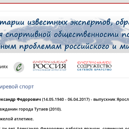
РЕСУРСНАЯ ПЛОЩАДКА
ТАБЛО АК
 специалисты
циях
иревой спорт
ставляет регион*
 выбран
ександр Федорович
(14.05.1940 - 06.04.2017) - выпускник Яро
* для действующих спортсменов
то рождения
жданин города Тутаев (2010).
 выбран
яжелой атлетике.
ион проживания
 выбран
5-ти лет Александр Федорович работал врачом, совмещая 