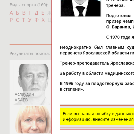
Виды спорта (160):
тренера.
Дат
А
Б
В
Г
Д
Е
Ж
З
И
К
Л
М
Н
О
П
Подготовил 
с
Р
С
Т
У
Ф
Х
Ц
Ч
Ш
Щ
Э
Ю
Я
призер чемп
О. Баранов
,
С 1970 года 
Неоднократно был главным суд
13181
персон
первенств Ярославской области п
Результаты поиска:
Тренер-преподаватель Ярославск
За работу в области медицинског
В 1996 году за плодотворную раб
II степени».
Аслаудин
Елена
Мария
АБАЕВ
АБАИМОВА
АБАКУМОВА
Если вы нашли ошибку в данных
информацию, внесите изменения