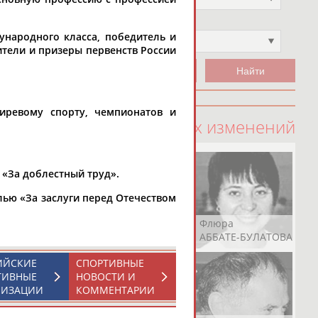
Чемпион
ународного класса, победитель и
Не выбран
дители и призеры первенств России
иревому спорту, чемпионатов и
100 последних изменений
 «За доблестный труд».
лью «За заслуги перед Отечеством
Рамазан
Ростом
Флюра
АБАЧАРАЕВ
АБАШИДЗЕ
АББАТЕ-БУЛАТОВА
ИЙСКИЕ
СПОРТИВНЫЕ
ТИВНЫЕ
НОВОСТИ И
НИЗАЦИИ
КОММЕНТАРИИ