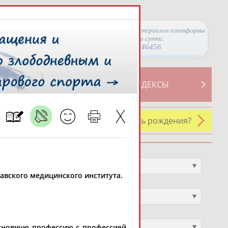
Просмотры материалов платформы
за сутки:
46456
ТИВНОСТИ
СВОДНЫЕ ИНДЕКСЫ
У кого сегодня день рождения?
Профессия
Не выбран
славского медицинского института.
Спортивное звание
Не выбран
Учёное звание
Не выбран
основную профессию с профессией