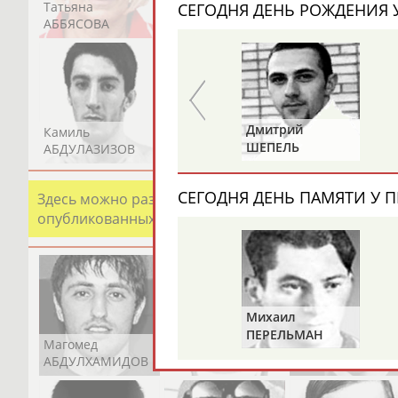
Татьяна
Акжана
Артур
СЕГОДНЯ ДЕНЬ РОЖДЕНИЯ У
АББЯСОВА
АБДИКАРИМОВА
АБДРАХМАНОВ
Алексей
Дмитрий
Камиль
Загалав
Камалудин
В
РАСТВОРЦЕВ
ШЕПЕЛЬ
АБДУЛАЗИЗОВ
АБДУЛБЕКОВ
АБДУЛДАУДОВ
СЕГОДНЯ ДЕНЬ ПАМЯТИ У П
Здесь можно разместить информацию о хорошо изв
опубликованных записях. Страна должна знать свои
Михаил
ПЕРЕЛЬМАН
Магомед
Шамиль
Адлан
(ПЕРЛЬМАН)
АБДУЛХАМИДОВ
АБДУРАХМАНОВ
АБДУРАШИДОВ