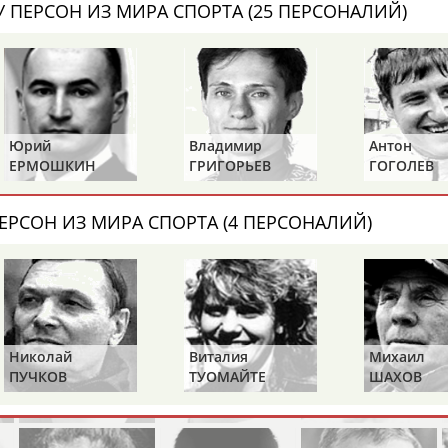
Каримжан
Аделя
Андрей
 ПЕРСОН ИЗ МИРА СПОРТА (25 ПЕРСОНАЛИЙ)
АБДРАХМАНОВ
АБДРАХМАНОВА
АБДУВАЛИЕВ
Юрий
Владимир
Антон
Абдула
Магомед
Назир
ЕРМОШКИН
ГРИГОРЬЕВ
ГОГОЛЕВ
АБДУЛЖАЛИЛОВ
АБДУЛКАГИРОВ
АБДУЛЛАЕВ
ЕРСОН ИЗ МИРА СПОРТА (4 ПЕРСОНАЛИЙ)
естном спортсмене, тренере, специалисте или исправит
х героев! Герои спорта - это одни из главных патриотов
Николай
Виталия
Михаил
ПУЧКОВ
ТУОМАЙТЕ
ШАХОВ
Рустам
Магомед
Нурлан
АБДУРАШИДОВ
АБДУСАЛАМОВ
АБДЫКАЛЫКОВ