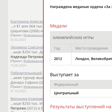
Награждена медалью ордена «За зас
Екатерина Александрова выиграла теннисный турнир в 
Медали
...л $1 млн 064 тыс. Из россиянок турнир выигрывали
На
Шарапова (2006) и Анастасия Потапова (2023). ...
(Проект:
Информационное агентство СТАДИОН
)
ОЛИМПИЙСКИЕ ИГРЫ
02.02.2025
Людмила Самсонова выиграла теннисный турнир WTA в 
Год
Место проведения
...ыше $250 тыс. До этого из россиянок турнир выигрывал
Надежда
Петрова
(2012) и Александрова (2022). ...
2012
Лондон, Великобри
(Проект:
Информационное агентство СТАДИОН
)
16.06.2024
Победительницей теннисного турнира в Токио стала Вер
Выступает за
...акже турнир выигрывали
Надежда
Петрова
(2012), Мар
Динара Сафина (2008) и Елена Дементьева (2006). ...
Федеральный
(Проект:
Информационное агентство СТАДИОН
)
01.10.2023
Центральный
Вероника Кудерметова вышла в полуфинал теннисного т
...ыше $250 тыс. Из россиянок турнир выигрывалиАнна Ча
Результаты выступлений на
Петрова
(2012) и Екатерина Александрова (2022). ...