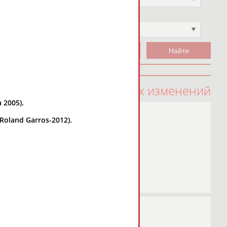
Чемпион
Не выбран
100 последних изменений
 2005).
oland Garros-2012).