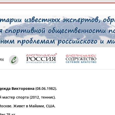
РЕСУРСНАЯ ПЛОЩАДКА
ТАБЛО АК
 специалисты
ях
ставляет регион*
 выбран
дежда Викторовна
(08.06.1982).
* для действующих спортсменов
то рождения
мастер спорта (2012, теннис).
 выбран
Москве. Живет в Майами, США.
ион проживания
 выбран
Вес 75 кг.