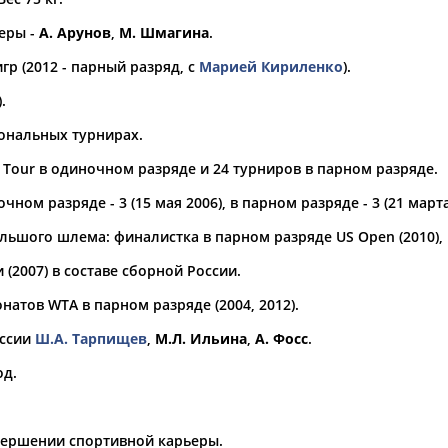
еры -
А. Арунов
,
М. Шмагина
.
а рождения
по
чч
мм
год
чч
мм
год
р (2012 - парный разряд, с
Марией Кириленко
).
.
иональных турнирах.
Tour в одиночном разряде и 24 турниров в парном разряде.
ном разряде - 3 (15 мая 2006), в парном разряде - 3 (21 марта
ьшого шлема: финалистка в парном разряде US Open (2010), R
(2007) в составе сборной России.
атов WTA в парном разряде (2004, 2012).
оссии
Ш.А. Тарпищев
,
М.Л. Ильина
,
А. Фосс
.
од.
авершении спортивной карьеры.