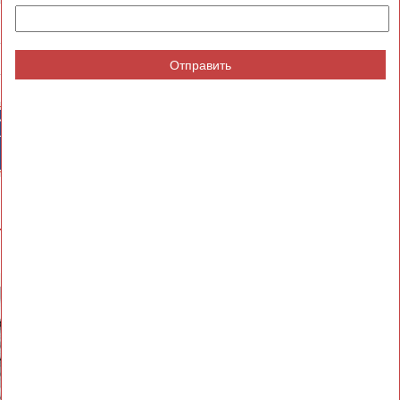
4
1
1
6
6
2
Отправить
ИЙСКИЕ
СПОРТИВНЫЕ
ТИВНЫЕ
НОВОСТИ И
НИЗАЦИИ
КОММЕНТАРИИ
ВЕСЬ СПИСОК
Елена
Татьяна
О
ДАВЫДОВА
ДОРОВСКИХ