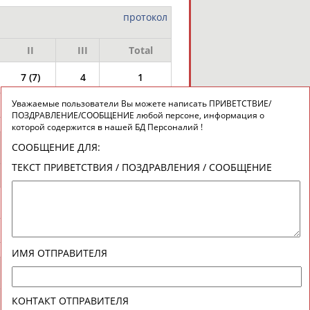
протокол
II
III
Total
7 (7)
4
1
Уважаемые пользователи Вы можете написать ПРИВЕТСТВИЕ/
6 (4)
6
2
ПОЗДРАВЛЕНИЕ/СООБЩЕНИЕ любой персоне, информация о
которой содержится в нашей БД Персоналий !
протокол
СООБЩЕНИЕ ДЛЯ:
ТЕКСТ ПРИВЕТСТВИЯ / ПОЗДРАВЛЕНИЯ / СООБЩЕНИЕ
I
II
III
Total
5
4
-
0
7
6
-
2
ИМЯ ОТПРАВИТЕЛЯ
протокол
II
III
Total
КОНТАКТ ОТПРАВИТЕЛЯ