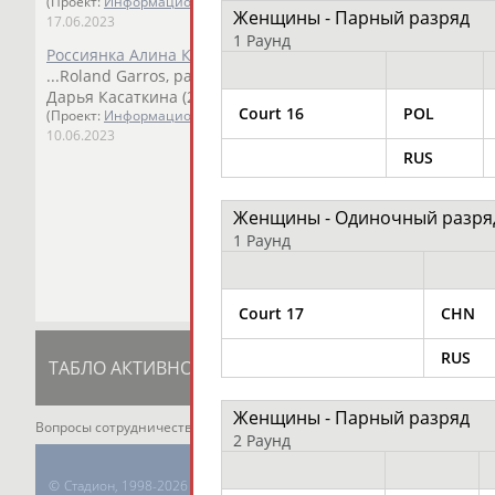
(Проект:
Информационное агентство СТАДИОН
)
Женщины - Парный разряд
17.06.2023
1 Раунд
Россиянка Алина Корнеева стала победительницей юниор
...Roland Garros, ранее его победительницами становили
Дарья Касаткина (2014). Позднее в...
Court 16
POL
(Проект:
Информационное агентство СТАДИОН
)
10.06.2023
RUS
Женщины - Одиночный разря
1 Раунд
Court 17
CHN
RUS
ТАБЛО АКТИВНОСТИ
ЦЕЛИ ПРОЕКТА
К
Женщины - Парный разряд
Вопросы сотрудничества и совместной деятельности
inform@infospor
2 Раунд
©
Стадион, 1998-2026