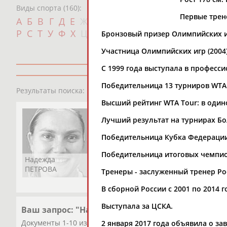
Виды спорта (160):
Первые трен
Дат
А
Б
В
Г
Д
Е
Ж
З
И
К
Л
М
Н
О
П
с
Р
С
Т
У
Ф
Х
Ц
Ч
Ш
Щ
Э
Ю
Я
Бронзовый призер Олимпийских иг
Участница Олимпийских игр (2004)
С 1999 года выступала в професс
Победительница 13 турниров WTA 
1
персона
Результаты поиска:
Высший рейтинг WTA Tour: в одиноч
Лучший результат на турнирах Бол
Победительница Кубка Федерации 
Победительница итоговых чемпион
Надежда
ПЕТРОВА
Тренеры - заслуженный тренер Р
В сборной России с 2001 по 2014 г
Выступала за ЦСКА.
Ваш запрос: "Надежда ПЕТРОВА"
Документы 1-10 из 27 найденных уникальных документов
2 января 2017 года объявила о з