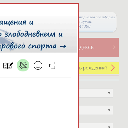
Просмотры материалов платформы
за сутки:
44398
ТИВНОСТИ
СВОДНЫЕ ИНДЕКСЫ
У кого сегодня день рождения?
Профессия
Не выбран
Спортивное звание
Не выбран
Учёное звание
Не выбран