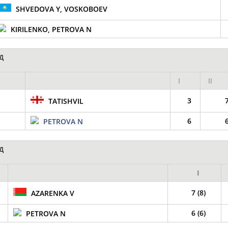
SHVEDOVA Y, VOSKOBOEV
Подпиши
KIRILENKO, PETROVA N
д
I
II
3
7
TATISHVIL
6
6
PETROVA N
д
I
7 (8)
AZARENKA V
6 (6)
PETROVA N