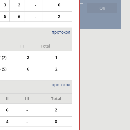
3
2
-
0
сь
6
6
-
2
протокол
III
Total
 (7)
2
1
 (5)
6
2
протокол
II
III
Total
6
-
2
4
-
0