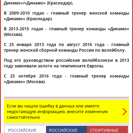
Рио,...
Динамо»/«Динамо» (Краснодар).
(Проект:
Информационное агентство СТАДИОН
)
24.03.2017
В 2009-2010 годах - главный тренер женской команды
«Динамо» (Краснодар).
Тренерскому совету ВФВ будут представлены по 2 кандидата
на посты тренеров сборных РФ
В 2013-2015 годах - главный тренер команды «Динамо»
...онтракты главных тренеров женской (
Юрий
Маричев
) и
(Москва).
мужской (Владимир Алекно) команд истекли по окончании
турнира. ...
С 25 января 2013 года по август 2016 года - главный
(Проект:
Информационное агентство СТАДИОН
)
тренер женской сборной команды России по волейболу.
23.11.2016
Под его руководством российские волейболиски в 2013
Владислав Фадеев: Екатерина Гамова решила завершить
году завоевали золото на чемпионате Европы.
карьеру после разговора с Юрием Маричевым
...Мы все эти четыре года готовились к Олимпийским играм,
С 25 октября 2016 года - главный тренер команды
Юрий
Маричев
создал новую команду — девять изменений
«Динамо» (Москва).
в... ...буквально накануне вылета? — Это лучше
Юрию
Маричеву
задать этот вопрос. Не все были согласны с
этой...
(Проект:
Информационное агентство СТАДИОН
)
Если вы нашли ошибку в данных или имеете
08.11.2016
недостающую информацию, внесите изменения
Владимир Алекно: Чемпионат России по волейболу уже не
самостоятельно
самый сильный в Европе
...входят Геннадий Шипулин, Сергей Шляпников, Николай
РОССИЙСКИЕ
РОССИЙСКИЕ
СПОРТИВНЫЕ
Карполь,
Юрий
Маричев
, Станислав Шевченко и Александр