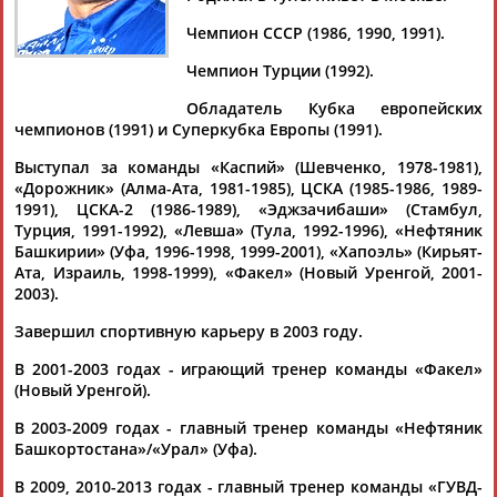
МАРИЧЕВ
Чемпион СССР (1986, 1990, 1991).
Чемпион Турции (1992).
Ваш запрос: "Юрий Маричев"
Обладатель Кубка европейских
Документы 1-10 из 35 найденных уникальных документов
чемпионов (1991) и Суперкубка Европы (1991).
1
2
3
4
Выступал за команды «Каспий» (Шевченко, 1978-1981),
«Дорожник» (Алма-Ата, 1981-1985), ЦСКА (1985-1986, 1989-
1991), ЦСКА-2 (1986-1989), «Эджзачибаши» (Стамбул,
Саратовский "Протон" возглавил бывший наставник
Турция, 1991-1992), «Левша» (Тула, 1992-1996), «Нефтяник
женской сборной России
Башкирии» (Уфа, 1996-1998, 1999-2001), «Хапоэль» (Кирьят-
У волейболисток саратовского "Протона" появился новый
Ата, Израиль, 1998-1999), «Факел» (Новый Уренгой, 2001-
наставник - бывший главный тренер сборной России
Юрий
2003).
Маричев
... ...главный тренер сборной России
Юрий
Маричев
. 57-летний
Маричев
стал исполняющим
Завершил спортивную карьеру в 2003 году.
обязанности главного тренера...
(Проект:
Информационное агентство СТАДИОН
)
В 2001-2003 годах - играющий тренер команды «Факел»
31.10.2017
(Новый Уренгой).
Юрий Маричев: На данный момент возвращения в женский
В 2003-2009 годах - главный тренер команды «Нефтяник
волейбол не допускаю
Башкортостана»/«Урал» (Уфа).
Наставник московского "Динамо" и экс-главный тренер
женской сборной России
Юрий
Маричев
– об Олимпиаде в
В 2009, 2010-2013 годах - главный тренер команды «ГУВД-