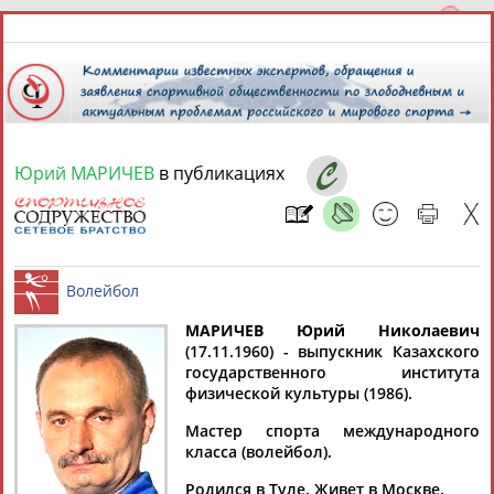
Юрий МАРИЧЕВ
в публикациях
8 августа 2026 года,
12:25
СПОРТСМЕНЫ, ТРЕНЕРЫ И СПЕЦИАЛИСТЫ
МАРИЧЕВ Юрий Николаевич
1
персона
Расширенный поиск
Найдено:
(17.11.1960) - выпускник Казахского
государственного института
Волейбол
физической культуры (1986).
Мастер спорта международного
класса (волейбол).
Юрий
Родился в Туле. Живет в Москве.