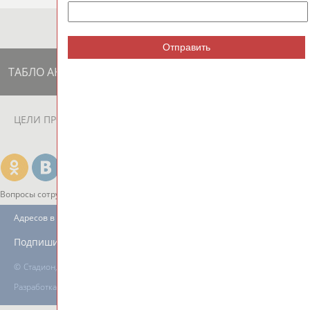
Отправить
ТАБЛО АКТИВНОСТИ
ЦЕЛИ ПРОЕКТА
КОНТАКТЫ
НАШИ КНОПКИ
РЕКЛАМА
Вопросы сотрудничества и совместной деятельности
inform@infosport.ru
Адресов в новостной рассылке: 996
Подпишись
©
Стадион, 1998-2026
Разработка и поддержка ООО НАИТ «Стадион»