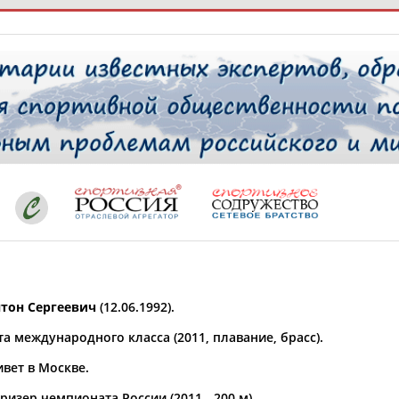
РЕСУРСНАЯ ПЛОЩАДКА
ТАБЛО АК
 специалисты
ставляет регион*
 выбран
тон Сергеевич
(12.06.1992).
* для действующих спортсменов
то рождения
а международного класса (2011, плавание, брасс).
 выбран
вет в Москве.
ион проживания
 выбран
изер чемпионата России (2011 - 200 м).