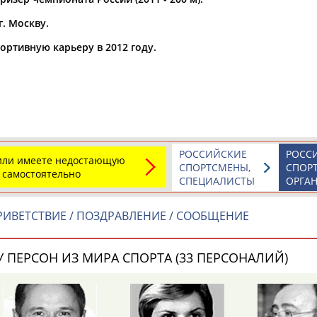
г. Москву.
а рождения
по
чч
мм
год
чч
мм
год
ортивную карьеру в 2012 году.
РОССИЙСКИЕ
РОСС
 или имеете недостающую
СПОРТСМЕНЫ,
СПОР
 самостоятельно
СПЕЦИАЛИСТЫ
ОРГА
ИВЕТСТВИЕ / ПОЗДРАВЛЕНИЕ / СООБЩЕНИЕ
 ПЕРСОН ИЗ МИРА СПОРТА (33 ПЕРСОНАЛИЙ)