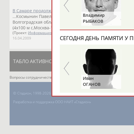
В Самаре продолжается Первенство России по плаванию
Валерий
Владимир
...Космынин Павел (100 м н/с, Волгоградская область), Фа
ГАЗЗАЕВ
РЫБАКОВ
Волгоградская область), Труханович Алиса... ...Аржанцев
(4х100 м с,Москва-1).
Бледных
Антон
(Москва-2) на дистан
(Проект:
Информационное агентство СТАДИОН
)
СЕГОДНЯ ДЕНЬ ПАМЯТИ У П
16.04.2009
ТАБЛО АКТИВНОСТИ
ЦЕЛИ ПРОЕКТА
К
Вопросы сотрудничества и совместной деятельности
inform@infospor
Альгирдас
Иван
ЛАУРИТЕНАС
ОГАНОВ
©
Стадион, 1998-2026
Разработка и поддержка ООО НАИТ «Стадион»