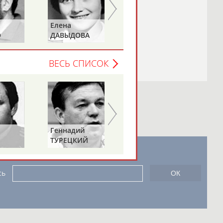
Елена
Татьяна
О
ДАВЫДОВА
ДОРОВСКИХ
(САМОЛЕНКО,
ХАМИТОВА))
ВЕСЬ СПИСОК
Геннадий
ТУРЕЦКИЙ
новостной рассылке: 996
сь