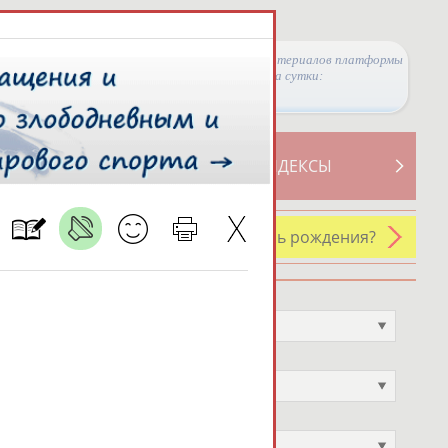
Просмотры материалов платформы
за сутки:
ТИВНОСТИ
СВОДНЫЕ ИНДЕКСЫ
У кого сегодня день рождения?
Профессия
Не выбран
Спортивное звание
Не выбран
Учёное звание
Не выбран