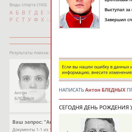
Виды спорта (160):
Выступал за 
Дат
А
Б
В
Г
Д
Е
Ж
З
И
К
Л
М
Н
О
П
с
Р
С
Т
У
Ф
Х
Ц
Ч
Ш
Щ
Э
Ю
Я
Завершил сп
1
персона
Результаты поиска:
Если вы нашли ошибку в данных
информацию, внесите изменения
НАПИСАТЬ
Антон БЛЕДНЫХ
ПР
Антон
БЛЕДНЫХ
СЕГОДНЯ ДЕНЬ РОЖДЕНИЯ У
Ваш запрос: "Антон БЛЕДНЫХ"
Документы 1-1 из 1 найденных уникальных документов