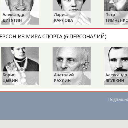
 среди юниоров
Александр
Лариса
Петр
устова
Антонина
(400 м в/с,
ДИТЯТИН
КАРЛОВА
ТИМЧЕНК
а Ирина, Резникова Мария
ции 200 м брасс (финал)...
ЕРСОН ИЗ МИРА СПОРТА (6 ПЕРСОНАЛИЙ)
ОНТАКТЫ
НАШИ КНОПКИ
РЕКЛАМА
t.ru
Борис
Анатолий
Александр
ЦЫБИН
РАХЛИН
ЯГУБКИН
Адресов в 
Подпиши