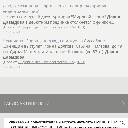
Дзюдо. Чемпионат Европы 2021. 17 апреля (прямая
видеотрансляция)
...золотых медалей двух турниров "Мировой серии"
Дарья
Давыдова
в дебютном поединке столкнется с финкой...
(Проект:
Информационное агентство СТАДИОН
)
17.04.2021
Чемпионат Европы по дзюдо стартует в Лиссабоне
...женщин выступят Ирина Долгова, Сабина Гилязова (до 48
кг),
Дарья
Межецкая, Анастасия Конкина (до 57 кг),
Дарья
Давыдова
...
(Проект:
Информационное агентство СТАДИОН
)
16.04.2021
ТАБЛО АКТИВНОСТИ
Уважаемые пользователи Вы можете написать ПРИВЕТСТВИЕ/
ЦЕЛИ ПРОЕКТА
КОНТАКТЫ
НАШИ КНОПКИ
РЕКЛАМА
ПОЗДРАВЛЕНИЕ/СООБЩЕНИЕ любой персоне, информация о