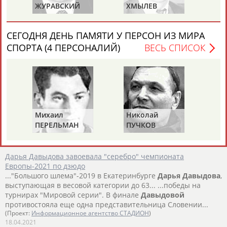
"Большой шлем" в Казани
ЖУРАВСКИЙ
ХМЫЛЕВ
НА
...Фуной Тонаки. В весе до 57 кг чемпионка Европейских
игр-2019
Дарья
Межецкая проиграла француженке Элен
Ресевё, причем в... ...ot;Мастерса" Мадина Таймазова и
СЕГОДНЯ ДЕНЬ ПАМЯТИ У ПЕРСОН ИЗ МИРА
действующая победительница российского этапа "Мировой
СПОРТА (4 ПЕРСОНАЛИЙ)
ВЕСЬ СПИСОК
серии"
Дарья
Давыдова
. ...
(Проект:
Информационное агентство СТАДИОН
)
06.05.2021
Объявлен состав сборной России по дзюдо на турнир
"Большого шлема" в Казани
...серии", в том числе, все трое действующих победителей:
Дарья
Давыдова
(63 кг) и чемпионы Европы Арман Адамян
Михаил
Николай
Ви
(100 кг)...
ПЕРЕЛЬМАН
ПУЧКОВ
Т
(Проект:
Информационное агентство СТАДИОН
)
(ПЕРЛЬМАН)
29.04.2021
Дарья Давыдова завоевала "серебро" чемпионата
Европы-2021 по дзюдо
..."Большого шлема"-2019 в Екатеринбурге
Дарья
Давыдова
,
выступающая в весовой категории до 63... ...победы на
турнирах "Мировой серии". В финале
Давыдовой
противостояла еще одна представительница Словении...
(Проект:
Информационное агентство СТАДИОН
)
18.04.2021