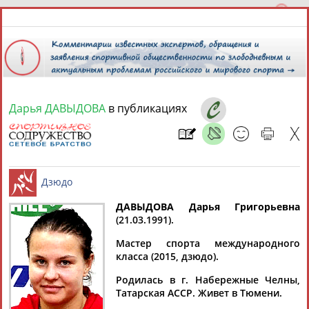
Дарья ДАВЫДОВА
в публикациях
8 августа 2026 года,
12:06
СПОРТСМЕНЫ, ТРЕНЕРЫ И СПЕЦИАЛИСТЫ
ДАВЫДОВА Дарья Григорьевна
1
персона
Расширенный поиск
Найдено:
(21.03.1991).
Дзюдо
Мастер спорта международного
класса (2015, дзюдо).
Родилась в г. Набережные Челны,
Татарская АССР. Живет в Тюмени.
Дарья