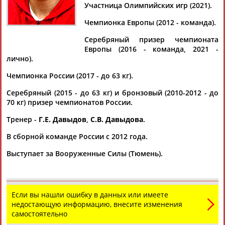
ДАВЫДОВА
Участница Олимпийских игр (2021).
Чемпионка Европы (2012 - команда).
Ваш запрос: "Дарья Давыдова"
Серебряный призер чемпионата
Европы (2016 - команда, 2021 -
Документы 1-10 из 38 найденных уникальных документов
лично).
1
2
3
4
Чемпионка России (2017 - до 63 кг).
Серебряный (2015 - до 63 кг) и бронзовый (2010-2012 - до
Сборная России выступит на международном турнире по
70 кг) призер чемпионатов России.
дзюдо "Большой шлем" в Абу-Даби
...Неаполе Камила Бадурова и действующая вице-чемпионка
Тренер -
Г.Е. Давыдов
,
С.В. Давыдова
.
Европы
Дарья
Давыдова
. До 70 кг - серебряная
В сборной команде России с 2012 года.
медалистка...
(Проект:
Информационное агентство СТАДИОН
)
Выступает за Вооруженные Силы (Тюмень).
25.11.2021
Токио-2020. Итоги дня. 27 июля, вторник: результаты
...бронза 3.BEAUCHEMIN-PINARD Catherine Канада бронза 17.
Дарья
Давыдова
Россия 81 кг, мужчины 1. NAGASE
Если вы нашли ошибку в данных или имеете
Takanori...
недостающую информацию, внесите изменения
(Проект:
Информационное агентство СТАДИОН
)
самостоятельно
27.07.2021