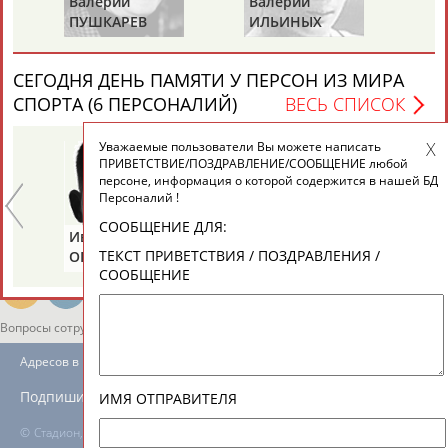
Валерий
Валерий
Валери
ЕЩЁ ПЕРСОНЫ
ПУШКАРЕВ
ИЛЬИНЫХ
ГАЗЗАЕ
24 персон из 13181
СЕГОДНЯ ДЕНЬ ПАМЯТИ У ПЕРСОН ИЗ МИРА
СПОРТА (6 ПЕРСОНАЛИЙ)
ВЕСЬ СПИСОК
Уважаемые пользователи Вы можете написать
ТАБЛО АКТИВНОСТИ
ПРИВЕТСТВИЕ/ПОЗДРАВЛЕНИЕ/СООБЩЕНИЕ любой
персоне, информация о которой содержится в нашей БД
Персоналий !
ЦЕЛИ ПРОЕКТА
КОНТАКТЫ
НАШИ КНОПКИ
РЕКЛАМА
СООБЩЕНИЕ ДЛЯ:
Иван
Борис
Анатол
ТЕКСТ ПРИВЕТСТВИЯ / ПОЗДРАВЛЕНИЯ /
ОГАНОВ
ЦЫБИН
РАХЛИ
СООБЩЕНИЕ
Вопросы сотрудничества и совместной деятельности
inform@infosport.ru
Адресов в новостной рассылке: 996
Подпишись
ИМЯ ОТПРАВИТЕЛЯ
©
Стадион, 1998-2026