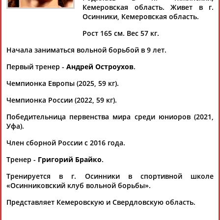
Кемеровская область. Живет в г.
Осинники, Кемеровская область.
Рост 165 см. Вес 57 кг.
Дмитрий
Тамилла
Рамазан
Ростом
Начала заниматься вольной борьбой в 9 лет.
АБАРЕНОВ
АБАСОВА
АБАЧАРАЕВ
АБАШИДЗЕ
Первый тренер -
Андрей Остроухов
.
Чемпионка Европы (2025, 59 кг).
Чемпионка России (2022, 59 кг).
Флюра
Татьяна
Акжана
Артур
АББАТЕ-
АББЯСОВА
АБДИКАРИМОВА
АБДРАХМАНОВ
Победительница первенства мира среди юниоров (2021,
БУЛАТОВА
Уфа).
Член сборной России с 2016 года.
Тренер -
Григорий Брайко
.
Тренируется в г. Осинники в спортивной школе
«Осинниковский клуб вольной борьбы».
Представляет Кемеровскую и Свердловскую область.