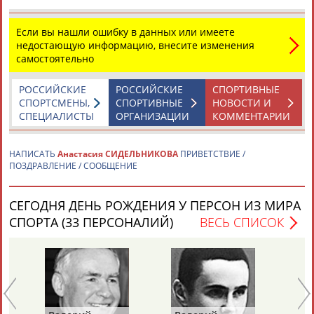
Если вы нашли ошибку в данных или имеете
недостающую информацию, внесите изменения
самостоятельно
РОССИЙСКИЕ
РОССИЙСКИЕ
СПОРТИВНЫЕ
Каримжан
Аделя
Андрей
Герман
СПОРТСМЕНЫ,
СПОРТИВНЫЕ
НОВОСТИ И
АБДРАХМАНОВ
АБДРАХМАНОВА
АБДУВАЛИЕВ
АБДУЛАЕВ
СПЕЦИАЛИСТЫ
ОРГАНИЗАЦИИ
КОММЕНТАРИИ
НАПИСАТЬ
Анастасия СИДЕЛЬНИКОВА
ПРИВЕТСТВИЕ /
ПОЗДРАВЛЕНИЕ / СООБЩЕНИЕ
Рамазан
Тагир
Камиль
Загалав
АБДУЛАЕВ
АБДУЛАЕВ
АБДУЛАЗИЗОВ
АБДУЛБЕКОВ
СЕГОДНЯ ДЕНЬ РОЖДЕНИЯ У ПЕРСОН ИЗ МИРА
СПОРТА (33 ПЕРСОНАЛИЙ)
ВЕСЬ СПИСОК
Камалудин
Абдула
Магомед
Назир
АБДУЛДАУДОВ
АБДУЛЖАЛИЛОВ
АБДУЛКАГИРОВ
АБДУЛЛАЕВ