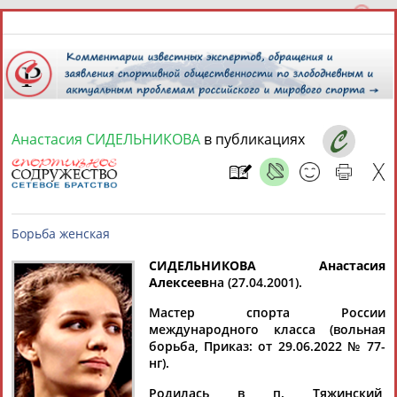
Анастасия СИДЕЛЬНИКОВА
в публикациях
7 августа 2026 года,
14:10
СПОРТСМЕНЫ, ТРЕНЕРЫ И СПЕЦИАЛИСТЫ
13181
персон
Расширенный поиск
Найдено:
СИДЕЛЬНИКОВА Анастасия
Алексеев
на
(27.04.2001).
Борьба женская
Мастер спорта России
международного класса (вольная
борьба, Приказ: от 29.06.2022 № 77-
нг).
Аслаудин
Елена
Мария
Юлия
АБАЕВ
АБАИМОВА
АБАКУМОВА
АБАЛАКИНА
Родилась в п. Тяжинский,