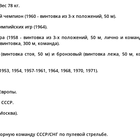
Вес 78 кг.
а рождения
чемпион (1960 - винтовка из 3-х положений, 50 м).
по
чч
мм
год
чч
мм
год
мпийских игр (1964).
а (1958 - винтовка из 3-х положений, 50 м, лично и команд
винтовка, 300 м, команда).
(винтовка стоя, 50 м) и бронзовый (винтовка лежа, 50 м, 
3, 1954, 1957-1961, 1964, 1968, 1970, 1971).
Европы.
Юлия
Дмитрий
Тамилла
 СССР.
АБАЛАКИНА
АБАРЕНОВ
АБАСОВА
Москва).
сборную команду СССР/СНГ по пулевой стрельбе.