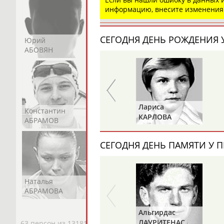
информацию, внесите изменения
СЕГОДНЯ ДЕНЬ РОЖДЕНИЯ У
Юрий
Никита
Виктор
АБОВЯН
АБОЗОВИК
АБОИМОВ
Александр
Лариса
Константин
Константин
Николай
ДИТЯТИН
КАРЛОВА
АБРАМОВ
АБРАМОВ
АБРАМОВ
СЕГОДНЯ ДЕНЬ ПАМЯТИ У П
Наталья
Нелли
Светлана
АБРАМОВА
АБРАМОВА
АБРАМОВА
Альгирдас
ЛАУРИТЕНАС
63 персон из 13181