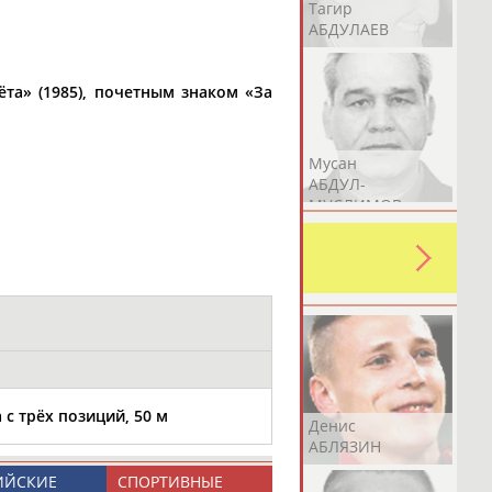
Герман
Рамазан
Тагир
АБДУЛАЕВ
АБДУЛАЕВ
АБДУЛАЕВ
та» (1985), почетным знаком «За
Аслан
Эмиль
Мусан
АБДУЛЛИН
АБДУЛЛИН
АБДУЛ-
МУСЛИМОВ
ь какую-либо ошибку в уже
 своей страны!
с трёх позиций, 50 м
Эдуард
Уулу Азамат
Денис
АБЗАЛИМОВ
АБИБИЛЛА
АБЛЯЗИН
ИЙСКИЕ
СПОРТИВНЫЕ