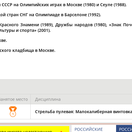
Каримжан
Аделя
Андрей
ССР на Олимпийских играх в Москве (1980) и Сеуле (1988).
АБДРАХМАНОВ
АБДРАХМАНОВА
АБДУВАЛИЕВ
 стран СНГ на Олимпиаде в Барселоне (1992).
асного Знамени (1989), Дружбы народов (1980), «Знак Почё
ьтуры и спорта» (2001).
кве.
Абдула
Магомед
Назир
АБДУЛЖАЛИЛОВ
АБДУЛКАГИРОВ
АБДУЛЛАЕВ
нского кладбища в Москве.
естном спортсмене, тренере, специалисте или исправит
х героев! Герои спорта - это одни из главных патриотов
Занятое место
Дисциплина
Стрельба пулевая: Малокалиберная винтовка 
Рустам
Магомед
Нурлан
1
АБДУРАШИДОВ
АБДУСАЛАМОВ
АБДЫКАЛЫКОВ
РОССИЙСКИЕ
РОСС
 или имеете недостающую