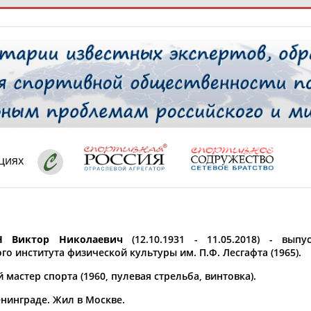
РЕСУРСНАЯ ПЛОЩАДКА
ТАБЛО АК
 специалисты
циях
ставляет регион*
 выбран
 Виктор Николаевич
(12.10.1931 - 11.05.2018) - вып
* для действующих спортсменов
то рождения
о института физической культуры им. П.Ф. Лесгафта (1965).
 выбран
мастер спорта (1960, пулевая стрельба, винтовка).
ион проживания
енинграде. Жил в Москве.
 выбран