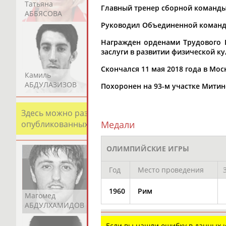
Татьяна
Акжана
Артур
Главный тренер сборной команды С
АББЯСОВА
АБДИКАРИМОВА
АБДРАХМАНОВ
Руководил Объединенной командой
Награжден орденами Трудового Кр
заслуги в развитии физической кул
Скончался 11 мая 2018 года в Мос
Камиль
Загалав
Камалудин
АБДУЛАЗИЗОВ
АБДУЛБЕКОВ
АБДУЛДАУДОВ
Похоронен на 93-м участке Мити
Здесь можно разместить информацию о хорошо изв
Медали
опубликованных записях. Страна должна знать свои
ОЛИМПИЙСКИЕ ИГРЫ
Год
Место проведения
1960
Рим
Магомед
Шамиль
Адлан
АБДУЛХАМИДОВ
АБДУРАХМАНОВ
АБДУРАШИДОВ
Если вы нашли ошибку в данных