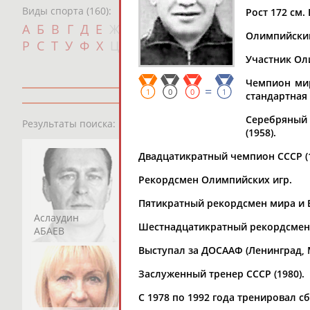
Виды спорта (160):
Рост 172 см. 
Дат
А
Б
В
Г
Д
Е
Ж
З
И
К
Л
М
Н
О
П
Олимпийский 
с
Р
С
Т
У
Ф
Х
Ц
Ч
Ш
Щ
Э
Ю
Я
Участник Оли
Чемпион мир
=
1
0
0
1
стандартная 
13181
персон
Серебряный 
Результаты поиска:
(1958).
Двадцатикратный чемпион СССР (195
Рекордсмен Олимпийских игр.
Пятикратный рекордсмен мира и 
Аслаудин
Елена
Мария
Шестнадцатикратный рекордсмен
АБАЕВ
АБАИМОВА
АБАКУМОВА
Выступал за ДОСААФ (Ленинград, 
Заслуженный тренер СССР (1980).
С 1978 по 1992 года тренировал 