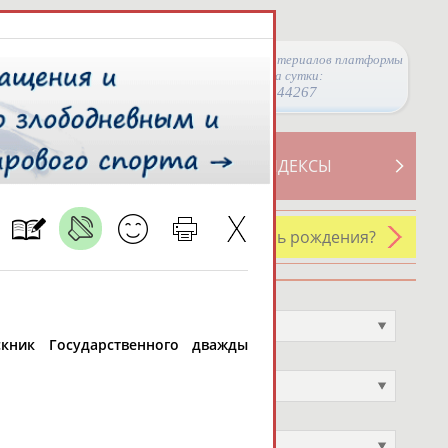
Просмотры материалов платформы
за сутки:
44267
ТИВНОСТИ
СВОДНЫЕ ИНДЕКСЫ
У кого сегодня день рождения?
Профессия
Не выбран
ускник Государственного дважды
Спортивное звание
Не выбран
Учёное звание
Не выбран