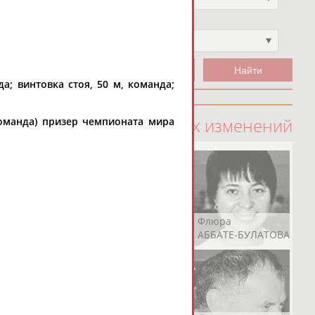
Чемпион
Не выбран
а; винтовка стоя, 50 м, команда;
100 последних изменений
команда) призер чемпионата мира
Рамазан
Ростом
Флюра
АБАЧАРАЕВ
АБАШИДЗЕ
АББАТЕ-БУЛАТОВА