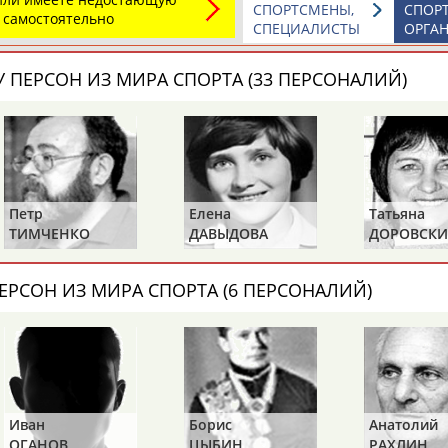
СПОРТСМЕНЫ,
СПОР
 самостоятельно
СПЕЦИАЛИСТЫ
ОРГА
 ПЕРСОН ИЗ МИРА СПОРТА (33 ПЕРСОНАЛИЙ)
Элизабет
Захария
Александр
АБРААМЯН
АБРАМАШВИЛИ
АБРАМОВ
Петр
Елена
Татьяна
Павел
Дарья
Екатерина
ТИМЧЕНКО
ДАВЫДОВА
ДОРОВСКИ
АБРАМОВ
АБРАМОВА
АБРАМОВА
(САМОЛЕН
ХАМИТОВА)
ЕРСОН ИЗ МИРА СПОРТА (6 ПЕРСОНАЛИЙ)
Тамара
Дмитрий
Маргарита
АБРАМОВА
АБРАМОВИЧ
АБРАМОВИЧ
Иван
Борис
Анатолий
ЕЩЁ ПЕРСОНЫ
ОГАНОВ
ЦЫБИН
РАХЛИН