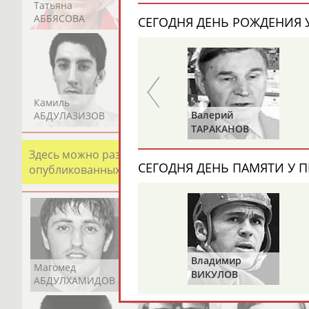
Татьяна
Акжана
Артур
АББЯСОВА
АБДИКАРИМОВА
АБДРАХМАНОВ
СЕГОДНЯ ДЕНЬ РОЖДЕНИЯ У
Камиль
Загалав
Камалудин
Валерий
Александр
АБДУЛАЗИЗОВ
АБДУЛБЕКОВ
АБДУЛДАУДОВ
ТАРАКАНОВ
ГОРЕЛИК
Здесь можно разместить информацию о хорошо изв
СЕГОДНЯ ДЕНЬ ПАМЯТИ У П
опубликованных записях. Страна должна знать свои
Владимир
Магомед
Шамиль
Адлан
ВИКУЛОВ
АБДУЛХАМИДОВ
АБДУРАХМАНОВ
АБДУРАШИДОВ