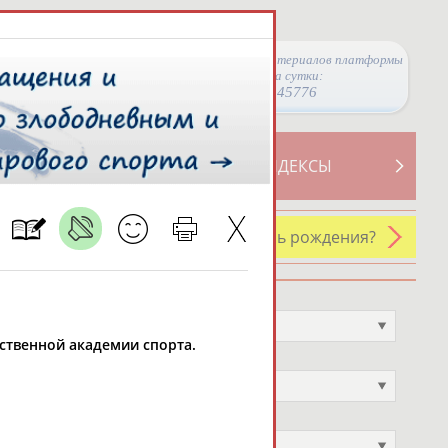
Просмотры материалов платформы
за сутки:
45776
ТИВНОСТИ
СВОДНЫЕ ИНДЕКСЫ
У кого сегодня день рождения?
Профессия
Не выбран
рственной академии спорта.
Спортивное звание
Не выбран
Учёное звание
Не выбран