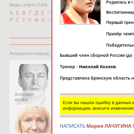
Родилась в г
Виды спорта (160):
Дат
А
Б
В
Г
Д
Е
Ж
З
И
К
Л
М
Н
О
П
Воспитанница
с
Р
С
Т
У
Ф
Х
Ц
Ч
Ш
Щ
Э
Ю
Я
Первый трен
Призёр чемпи
Победительн
13181
персон
Результаты поиска:
Бывший член сборной России (до 2
Тренер -
Николай Козлов
.
Представляла Брянскую область н
Аслаудин
Елена
Мария
АБАЕВ
АБАИМОВА
АБАКУМОВА
Если вы нашли ошибку в данных
информацию, внесите изменения
НАПИСАТЬ
Мария ЛАЧУГИНА