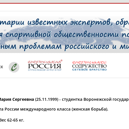
РЕСУРСНАЯ ПЛОЩАДКА
ТАБЛО АК
 специалисты
ях
ставляет регион*
 выбран
ария Сергеевна
(25.11.1999) - студентка Воронежской госуда
* для действующих спортсменов
то рождения
та России международного класса (женская борьба).
 выбран
Вес 62-65 кг.
ион проживания
 выбран