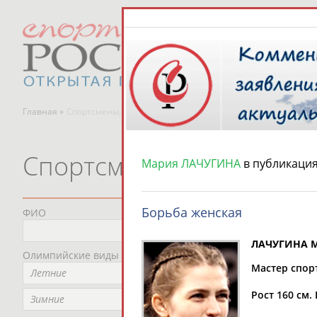
Главная »
Спортсмены, тренеры и специалисты
Спортсмены, тренеры и
Мария ЛАЧУГИНА
в публикаци
Борьба женская
ФИО
Пред
Не
ЛАЧУГИНА М
Олимпийские виды спорта
Мес
Мастер спор
Летние
Не
Рост 160 см. 
Рег
Зимние
Не