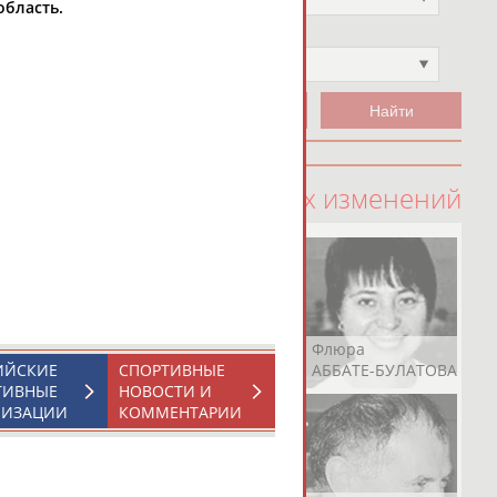
область.
Чемпион
Не выбран
100 последних изменений
Рамазан
Ростом
Флюра
АБАЧАРАЕВ
АБАШИДЗЕ
АББАТЕ-БУЛАТОВА
ИЙСКИЕ
СПОРТИВНЫЕ
ТИВНЫЕ
НОВОСТИ И
НИЗАЦИИ
КОММЕНТАРИИ