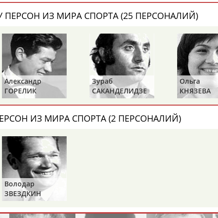
Каримжан
Аделя
Андрей
АБДРАХМАНОВ
АБДРАХМАНОВА
АБДУВАЛИЕВ
 ПЕРСОН ИЗ МИРА СПОРТА (25 ПЕРСОНАЛИЙ)
Абдула
Магомед
Назир
Зураб
Ольга
Ольга
АБДУЛЖАЛИЛОВ
АБДУЛКАГИРОВ
АБДУЛЛАЕВ
САКАНДЕЛИДЗЕ
КНЯЗЕВА
БЕЛОВА
естном спортсмене, тренере, специалисте или исправит
ЕРСОН ИЗ МИРА СПОРТА (2 ПЕРСОНАЛИЙ)
х героев! Герои спорта - это одни из главных патриотов
Володар
Рустам
Магомед
Нурлан
ЗВЕЗДКИН
АБДУРАШИДОВ
АБДУСАЛАМОВ
АБДЫКАЛЫКОВ