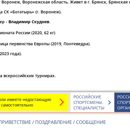
. Воронеж, Воронежская область. Живет в г. Брянск, Брянская 
а рождения
 СК «Богатырь» (г. Воронеж).
по
чч
мм
год
чч
мм
год
ер -
Владимир Скуднев
.
оната России (2020, 62 кг)
ица первенства Европы (2019, Понтеведра).
023 года).
а всероссийских турнирах.
Юлия
Дмитрий
Тамилла
АБАЛАКИНА
АБАРЕНОВ
АБАСОВА
РОССИЙСКИЕ
РОСС
 или имеете недостающую
СПОРТСМЕНЫ,
СПОР
 самостоятельно
СПЕЦИАЛИСТЫ
ОРГА
ПРИВЕТСТВИЕ / ПОЗДРАВЛЕНИЕ / СООБЩЕНИЕ