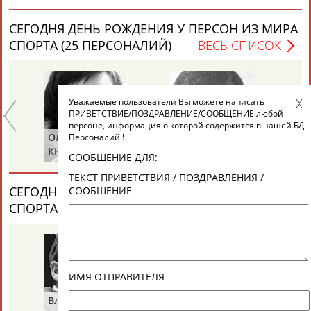
ЕЩЁ ПЕРСОНЫ
СЕГОДНЯ ДЕНЬ РОЖДЕНИЯ У ПЕРСОН ИЗ МИРА
СПОРТА (25 ПЕРСОНАЛИЙ)
ВЕСЬ СПИСОК
24 персон из 13181
Уважаемые пользователи Вы можете написать
ТАБЛО АКТИВНОСТИ
ПРИВЕТСТВИЕ/ПОЗДРАВЛЕНИЕ/СООБЩЕНИЕ любой
персоне, информация о которой содержится в нашей БД
Ольга
Ольга
Се
Персоналий !
Е
КНЯЗЕВА
БЕЛОВА
ЛА
ЦЕЛИ ПРОЕКТА
КОНТАКТЫ
НАШИ КНОПКИ
РЕКЛАМА
СООБЩЕНИЕ ДЛЯ:
ТЕКСТ ПРИВЕТСТВИЯ / ПОЗДРАВЛЕНИЯ /
СЕГОДНЯ ДЕНЬ ПАМЯТИ У ПЕРСОН ИЗ МИРА
СООБЩЕНИЕ
СПОРТА (2 ПЕРСОНАЛИЙ)
ВЕСЬ СПИСОК
Вопросы сотрудничества и совместной деятельности
inform@infosport.ru
Адресов в новостной рассылке: 996
Подпишись
ИМЯ ОТПРАВИТЕЛЯ
Владимир
Володар
©
Стадион, 1998-2026