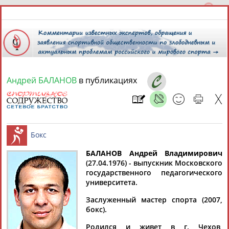
Андрей БАЛАНОВ
в публикациях
9 августа 2026 года,
00:40
СПОРТСМЕНЫ, ТРЕНЕРЫ И СПЕЦИАЛИСТЫ
13181
персон
Расширенный поиск
Найдено:
БАЛАНОВ Андрей Владимирович
(27.04.1976) - выпускник Московского
государственного педагогического
Бокс
университета.
Заслуженный мастер спорта (2007,
бокс).
Аслаудин
Елена
Мария
Юлия
АБАЕВ
АБАИМОВА
АБАКУМОВА
АБАЛАКИНА
Родился и живет в г. Чехов,