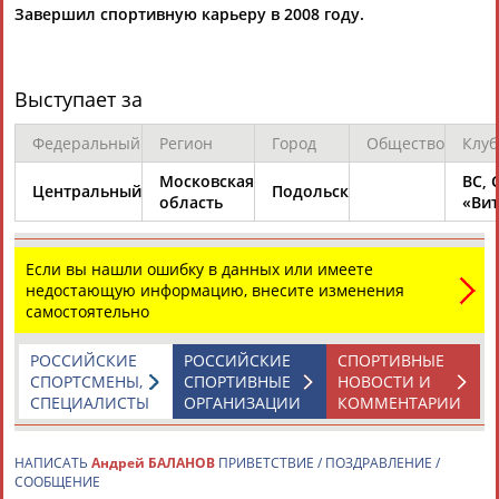
Завершил спортивную карьеру в 2008 году.
Выступает за
Федеральный
Регион
Город
Общество
Клуб
Каримжан
Аделя
Андрей
Герман
Московская
ВС, 
АБДРАХМАНОВ
АБДРАХМАНОВА
АБДУВАЛИЕВ
АБДУЛАЕВ
Центральный
Подольск
область
«Вит
Если вы нашли ошибку в данных или имеете
недостающую информацию, внесите изменения
Рамазан
Тагир
Камиль
Загалав
самостоятельно
АБДУЛАЕВ
АБДУЛАЕВ
АБДУЛАЗИЗОВ
АБДУЛБЕКОВ
РОССИЙСКИЕ
РОССИЙСКИЕ
СПОРТИВНЫЕ
СПОРТСМЕНЫ,
СПОРТИВНЫЕ
НОВОСТИ И
СПЕЦИАЛИСТЫ
ОРГАНИЗАЦИИ
КОММЕНТАРИИ
Камалудин
Абдула
Магомед
Назир
АБДУЛДАУДОВ
АБДУЛЖАЛИЛОВ
АБДУЛКАГИРОВ
АБДУЛЛАЕВ
НАПИСАТЬ
Андрей БАЛАНОВ
ПРИВЕТСТВИЕ / ПОЗДРАВЛЕНИЕ /
СООБЩЕНИЕ