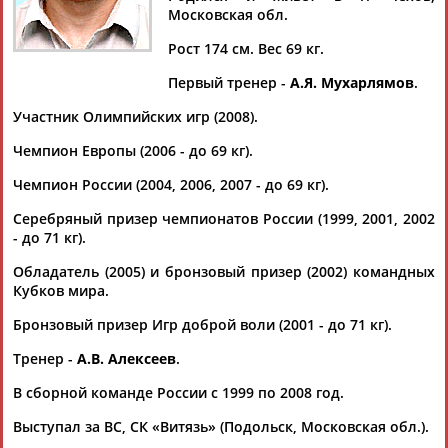
Московская обл.
Рост 174 см. Вес 69 кг.
Первый тренер -
А.Я. Мухарлямов
.
Дмитрий
Тамилла
Рамазан
Ростом
АБАРЕНОВ
АБАСОВА
АБАЧАРАЕВ
АБАШИДЗЕ
Участник Олимпийских игр (2008).
Чемпион Европы (2006 - до 69 кг).
Чемпион России (2004, 2006, 2007 - до 69 кг).
Флюра
Татьяна
Акжана
Артур
Серебряный призер чемпионатов России (1999, 2001, 2002
АББАТЕ-
АББЯСОВА
АБДИКАРИМОВА
АБДРАХМАНОВ
- до 71 кг).
БУЛАТОВА
Обладатель (2005) и бронзовый призер (2002) командных
Кубков мира.
Бронзовый призер Игр доброй воли (2001 - до 71 кг).
Тренер -
А.В. Алексеев
.
В сборной команде России с 1999 по 2008 год.
Выступал за ВС, СК «Витязь» (Подольск, Московская обл.).