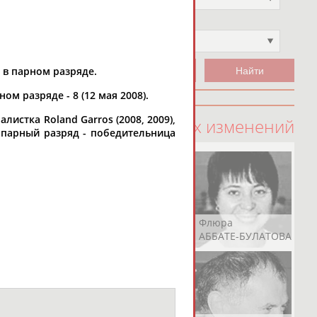
Чемпион
Не выбран
 в парном разряде.
ом разряде - 8 (12 мая 2008).
истка Roland Garros (2008, 2009),
100 последних изменений
); парный разряд - победительница
Рамазан
Ростом
Флюра
АБАЧАРАЕВ
АБАШИДЗЕ
АББАТЕ-БУЛАТОВА