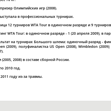
призер Олимпийских игр (2008).
а рождения
по
чч
мм
год
чч
мм
год
 выступала в профессиональных турнирах.
ица 12 турниров WTA Tour в одиночном разряде и 9 турниров
нг WTA Tour: в одиночном разряде - 1 (20 апреля 2009), в парн
ьтат на турнирах Большого шлема: одиночный разряд - финал
pen (2009), полуфиналистка US Open (2008), Wimbledon (2009
).
2005, 2008) в составе сборной России.
по 2010 год.
2011 году из-за травмы.
Юлия
Дмитрий
Тамилла
АБАЛАКИНА
АБАРЕНОВ
АБАСОВА