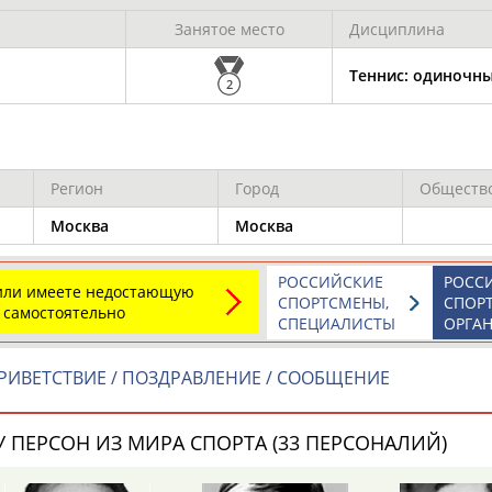
Каримжан
Аделя
Андрей
АБДРАХМАНОВ
АБДРАХМАНОВА
АБДУВАЛИЕВ
Занятое место
Дисциплина
Теннис: одиночны
2
Абдула
Магомед
Назир
АБДУЛЖАЛИЛОВ
АБДУЛКАГИРОВ
АБДУЛЛАЕВ
Регион
Город
Обществ
Москва
Москва
естном спортсмене, тренере, специалисте или исправит
х героев! Герои спорта - это одни из главных патриотов
РОССИЙСКИЕ
РОСС
 или имеете недостающую
СПОРТСМЕНЫ,
СПОР
 самостоятельно
СПЕЦИАЛИСТЫ
ОРГА
РИВЕТСТВИЕ / ПОЗДРАВЛЕНИЕ / СООБЩЕНИЕ
Рустам
Магомед
Нурлан
 ПЕРСОН ИЗ МИРА СПОРТА (33 ПЕРСОНАЛИЙ)
АБДУРАШИДОВ
АБДУСАЛАМОВ
АБДЫКАЛЫКОВ