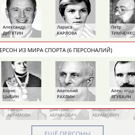
Элизабет
Захария
Александр
Александр
Лариса
Петр
АБРААМЯН
АБРАМАШВИЛИ
АБРАМОВ
ДИТЯТИН
КАРЛОВА
ТИМЧЕНК
ЕРСОН ИЗ МИРА СПОРТА (6 ПЕРСОНАЛИЙ)
Павел
Дарья
Екатерина
АБРАМОВ
АБРАМОВА
АБРАМОВА
Борис
Анатолий
Александр
ЦЫБИН
РАХЛИН
ЯГУБКИН
Тамара
Дмитрий
Маргарита
АБРАМОВА
АБРАМОВИЧ
АБРАМОВИЧ
ЕЩЁ ПЕРСОНЫ