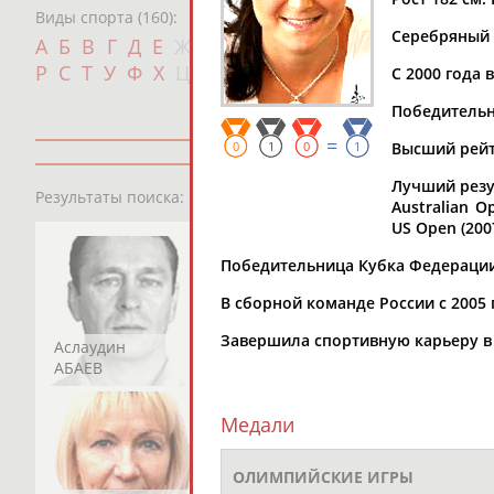
Виды спорта (160):
Серебряный 
Дат
А
Б
В
Г
Д
Е
Ж
З
И
К
Л
М
Н
О
П
с
Р
С
Т
У
Ф
Х
Ц
Ч
Ш
Щ
Э
Ю
Я
С 2000 года
Победительн
=
0
1
0
1
Высший рейти
Лучший резул
13181
персон
Результаты поиска:
Australian O
US Open (2007
Победительница Кубка Федерации (
В сборной команде России с 2005 
Завершила спортивную карьеру в 
Аслаудин
Елена
Мария
АБАЕВ
АБАИМОВА
АБАКУМОВА
Медали
ОЛИМПИЙСКИЕ ИГРЫ