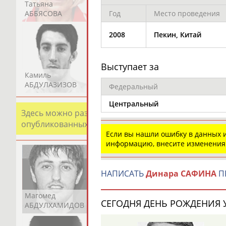
Татьяна
Акжана
Артур
АББЯСОВА
АБДИКАРИМОВА
АБДРАХМАНОВ
Год
Место проведения
2008
Пекин, Китай
Выступает за
Камиль
Загалав
Камалудин
АБДУЛАЗИЗОВ
АБДУЛБЕКОВ
АБДУЛДАУДОВ
Федеральный
Центральный
Здесь можно разместить информацию о хорошо изв
опубликованных записях. Страна должна знать свои
Если вы нашли ошибку в данных
информацию, внесите изменения
НАПИСАТЬ
Динара САФИНА
П
Магомед
Шамиль
Адлан
СЕГОДНЯ ДЕНЬ РОЖДЕНИЯ У
АБДУЛХАМИДОВ
АБДУРАХМАНОВ
АБДУРАШИДОВ