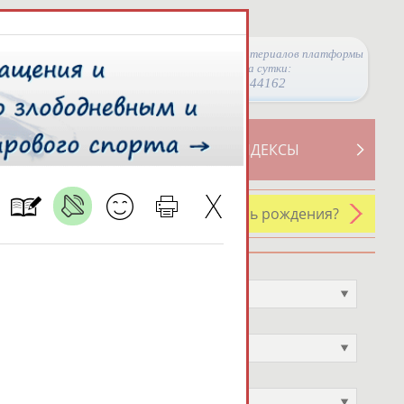
Просмотры материалов платформы
за сутки:
44162
ТИВНОСТИ
СВОДНЫЕ ИНДЕКСЫ
У кого сегодня день рождения?
Профессия
Не выбран
Спортивное звание
Не выбран
Учёное звание
Не выбран