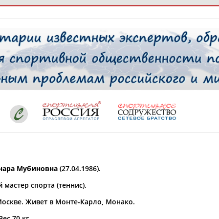
РЕСУРСНАЯ ПЛОЩАДКА
ТАБЛО АК
 специалисты
ставляет регион*
 выбран
ара Мубиновна
(27.04.1986).
* для действующих спортсменов
то рождения
мастер спорта (теннис).
 выбран
Москве. Живет в Монте-Карло, Монако.
ион проживания
 выбран
Вес 70 кг.