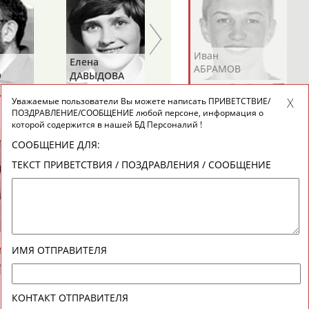
Андрей
Валерий
Иван
Елена
Татьяна
АБРАМОВ
АБРАМОВ
АБРАМОВ
О
ДАВЫДОВА
ДОРОВСКИХ
(САМОЛЕНКО,
Уважаемые пользователи Вы можете написать ПРИВЕТСТВИЕ/
ХАМИТОВА))
ВЕСЬ СПИСОК
ПОЗДРАВЛЕНИЕ/СООБЩЕНИЕ любой персоне, информация о
которой содержится в нашей БД Персоналий !
СООБЩЕНИЕ ДЛЯ:
Екатерина
Ирина
Лидия
ТЕКСТ ПРИВЕТСТВИЯ / ПОЗДРАВЛЕНИЯ / СООБЩЕНИЕ
АБРАМОВА
АБРАМОВА
АБРАМОВА
Геннадий
ТУРЕЦКИЙ
Иракли
Осеп
Рамиль
ИМЯ ОТПРАВИТЕЛЯ
АБРАМЯН
АБРАМЯН
АБРАРОВ
КОНТАКТ ОТПРАВИТЕЛЯ