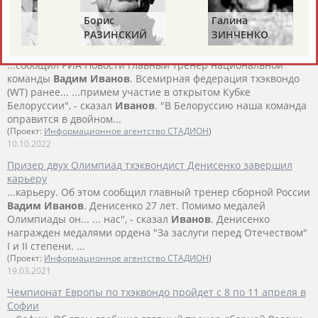
(Проект:
Информационное агентство СТАДИОН
)
07.06.2023
Борис
Галина
Ах
РАЗИНСКИЙ
ЗИНЧЕНКО
АН
Российские тхэквондисты проведут сборы в Минске и
выступят на открытом Кубке Белоруссии
...сообщил РИА Новости главный тренер национальной
команды
Вадим
Иванов
. Всемирная федерация тхэквондо
(WT) ранее... ...примем участие в открытом Кубке
Белоруссии", - сказал
Иванов
. "В Белоруссию наша команда
оправится в двойном...
(Проект:
Информационное агентство СТАДИОН
)
10.10.2022
Призер двух Олимпиад тхэквондист Денисенко завершил
карьеру
...карьеру. Об этом сообщил главный тренер сборной России
Вадим
Иванов
. Денисенко 27 лет. Помимо медалей
Олимпиады он... ... нас", - сказал
Иванов
. Денисенко
награжден медалями ордена "За заслуги перед Отечеством"
I и II степени. ...
(Проект:
Информационное агентство СТАДИОН
)
19.03.2021
Чемпионат Европы по тхэквондо пройдет с 8 по 11 апреля в
Софии