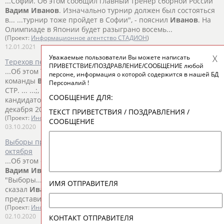
...Софии. Об этом сообщил главный тренер сборной России
Вадим
Иванов
. Изначально турнир должен был состояться
в... ...турнир тоже пройдет в Софии", - пояснил
Иванов
. На
Олимпиаде в Японии будет разыграно восемь...
(Проект:
Информационное агентство СТАДИОН
)
12.01.2021
Уважаемые пользователи Вы можете написать
Терехов переизбран президентом Союза тхэквондо России
ПРИВЕТСТВИЕ/ПОЗДРАВЛЕНИЕ/СООБЩЕНИЕ любой
...Об этом ТАСС сообщил главный тренер национальной
персоне, информация о которой содержится в нашей БД
команды
Вадим
Иванов
, являющийся членом исполкома
Персоналий !
СТР. ... ...;, - сказал
Иванов
. Терехов являлся единственным
СООБЩЕНИЕ ДЛЯ:
кандидатом, он возглавляет Союз тхэквондо России с 1
декабря 2009 года. ...
ТЕКСТ ПРИВЕТСТВИЯ / ПОЗДРАВЛЕНИЯ /
(Проект:
Информационное агентство СТАДИОН
)
СООБЩЕНИЕ
03.10.2020
Выборы президента Союза тхэквондо России состоятся 3
октября
...Об этом сообщил главный тренер национальной команды
Вадим
Иванов
, являющийся членом исполкома СТР.
"Выборы... ...глава Анатолий Константинович Терехов", -
ИМЯ ОТПРАВИТЕЛЯ
сказал
Иванов
. "Все региональные федерации уже
представили...
(Проект:
Информационное агентство СТАДИОН
)
02.10.2020
КОНТАКТ ОТПРАВИТЕЛЯ