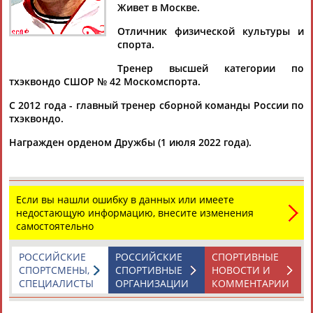
Живет в Москве.
Документы 1-10 из 29 найденных уникальных документов
Отличник физической культуры и
1
2
3
спорта.
Тренер высшей категории по
Максим Храмцов: Я хочу выступать под флагом и гимном
тхэквондо СШОР № 42 Москомспорта.
России
...сам спортсмен. Ранее главный тренер сборной России
С 2012 года - главный тренер сборной команды России по
Вадим
Иванов
сообщил, что Храмцов не планирует
тхэквондо.
возвращаться к...
Награжден орденом Дружбы (1 июля 2022 года).
(Проект:
Информационное агентство СТАДИОН
)
09.01.2026
Тхэквондисты из России не выступят на играх Олимпиады в
Париже
Если вы нашли ошибку в данных или имеете
... Об этом сообщил главный тренер сборной России по
недостающую информацию, внесите изменения
тхэквондо
Вадим
Иванов
. 15 июня Международный
самостоятельно
олимпийский комитет... ...не вызывает у меня ничего, кроме
сожаления", - сказал
Иванов
. На прошлых летних
Олимпийских играх в Токио в 2021...
РОССИЙСКИЕ
РОССИЙСКИЕ
СПОРТИВНЫЕ
(Проект:
Информационное агентство СТАДИОН
)
СПОРТСМЕНЫ,
СПОРТИВНЫЕ
НОВОСТИ И
15.06.2024
СПЕЦИАЛИСТЫ
ОРГАНИЗАЦИИ
КОММЕНТАРИИ
Тренер сборной России по тхэквондо Вадим Иванов подвел