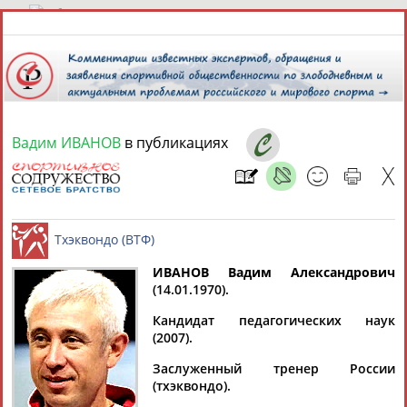
6 августа 2026 года,
10:58
СПОРТСМЕНЫ, ТРЕНЕРЫ И СПЕЦИАЛИСТЫ
Вадим ИВАНОВ
в публикациях
1
персона
Расширенный поиск
Найдено:
ИВАНОВ Вадим Александрович
(14.01.1970).
Вадим
Тхэквондо (ВТФ)
Кандидат педагогических наук
ИВАНОВ
(2007).
Заслуженный тренер России
(тхэквондо).
Ваш запрос: "Вадим Иванов"