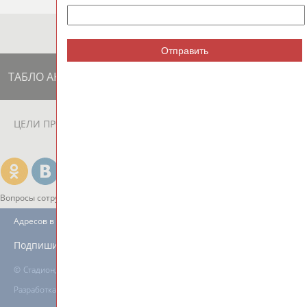
Отправить
ТАБЛО АКТИВНОСТИ
ЦЕЛИ ПРОЕКТА
КОНТАКТЫ
НАШИ КНОПКИ
РЕКЛАМА
Вопросы сотрудничества и совместной деятельности
inform@infosport.ru
Адресов в новостной рассылке: 996
Подпишись
©
Стадион, 1998-2026
Разработка и поддержка ООО НАИТ «Стадион»